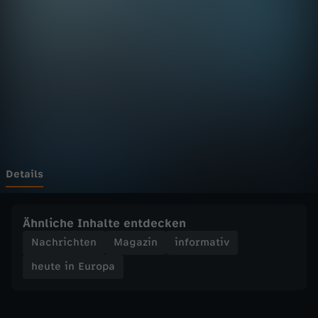
E
u
r
o
p
a
Details
-
Ähnliche Inhalte entdecken
h
Nachrichten
Magazin
informativ
heute in Europa
e
u