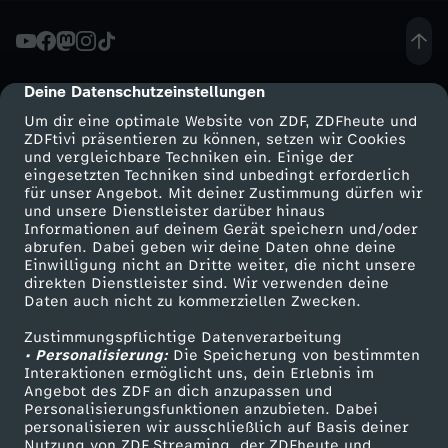
t
e
Deine Datenschutzeinstellungen
cmp-dialog-description
Um dir eine optimale Website von ZDF, ZDFheute und
i
ZDFtivi präsentieren zu können, setzen wir Cookies
und vergleichbare Techniken ein. Einige der
eingesetzten Techniken sind unbedingt erforderlich
n
für unser Angebot. Mit deiner Zustimmung dürfen wir
Mehr ZDF
Service
und unsere Dienstleister darüber hinaus
E
Informationen auf deinem Gerät speichern und/oder
ZDF-Apps
ZDFmitreden
abrufen. Dabei geben wir deine Daten ohne deine
Einwilligung nicht an Dritte weiter, die nicht unsere
u
Smart TV
Kontakt zum ZDF
direkten Dienstleister sind. Wir verwenden deine
Daten auch nicht zu kommerziellen Zwecken.
ZDFtext
Tickets
r
Zustimmungspflichtige Datenverarbeitung
Livestreams
Zuschauerservice
• Personalisierung:
Die Speicherung von bestimmten
o
Sendungen A-Z
Hilfe
Interaktionen ermöglicht uns, dein Erlebnis im
Angebot des ZDF an dich anzupassen und
TV-Programm
Personalisierungsfunktionen anzubieten. Dabei
p
personalisieren wir ausschließlich auf Basis deiner
Nutzung von ZDF Streaming, der ZDFheute und