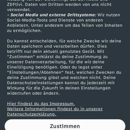
ZDFtivi. Daten von Dritten werden von uns nicht
a
Das ZDF
verwendet.
• Social Media und externe Drittsysteme:
Wir nutzen
ZDF Unternehmen
v
Social-Media-Tools und Dienste von anderen
Anbietern. Unter anderem um das Teilen von Inhalten
Karriere
zu ermöglichen.
o
Presseportal
Du kannst entscheiden, für welche Zwecke wir deine
ZDF goes Schule
Daten speichern und verarbeiten dürfen. Dies
m
betrifft nur dein aktuell genutztes Gerät. Mit
Werbefernsehen
"Zustimmen" erklärst du deine Zustimmung zu
1
unserer Datenverarbeitung, für die wir deine
Mainzelmännchen
Einwilligung benötigen. Oder du legst unter
"Einstellungen/Ablehnen" fest, welchen Zwecken du
8
deine Zustimmung gibst und welchen nicht. Deine
Datenschutzeinstellungen kannst du jederzeit mit
Wirkung für die Zukunft in deinen Einstellungen
.
widerrufen oder ändern.
M
Hier findest du das Impressum.
Partner
Weitere Informationen findest du in unserer
Datenschutzerklärung.
ä
Zustimmen