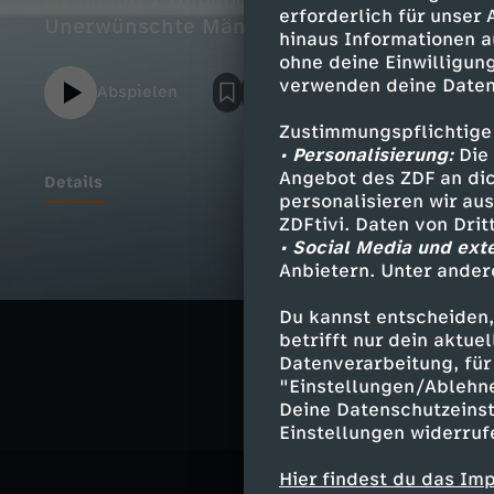
Grönland / Ungebetener Einsatz - Grenzko
erforderlich für unser
Unerwünschte Männlichkeit - Manosphere-
hinaus Informationen a
ohne deine Einwilligung
verwenden deine Daten
Abspielen
Zustimmungspflichtige
• Personalisierung:
Die 
Angebot des ZDF an dic
Details
personalisieren wir au
ZDFtivi. Daten von Dri
• Social Media und ext
Anbietern. Unter ander
Ähnliche 
Du kannst entscheiden,
Nachrichte
betrifft nur dein aktu
Datenverarbeitung, für 
"Einstellungen/Ablehn
Deine Datenschutzeinst
Einstellungen widerruf
Hier findest du das Im