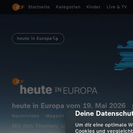
Startseite
Kategorien
Kinder
Live & TV
heute in Europa
heute in Europa vom 19. Mai 2026
Deine Datenschut
cmp-dialog-des
Nachrichten
Magazin
hintergründig
15 Min.
Um dir eine optimale W
Mit den Themen: Ungebetener Gast - US-S
Cookies und vergleichb