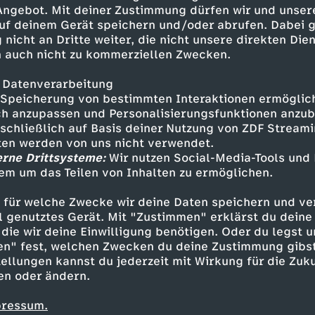
ntrollen nerven Niederländer /
 Angebot. Mit deiner Zustimmung dürfen wir und unser
Ausstellung in Amsterdam
uf deinem Gerät speichern und/oder abrufen. Dabei 
 nicht an Dritte weiter, die nicht unsere direkten Dien
 auch nicht zu kommerziellen Zwecken.
 Datenverarbeitung
Speicherung von bestimmten Interaktionen ermöglicht
h anzupassen und Personalisierungsfunktionen anzub
sschließlich auf Basis deiner Nutzung von ZDF Stream
tten werden von uns nicht verwendet.
erne Drittsysteme:
Wir nutzen Social-Media-Tools und
em um das Teilen von Inhalten zu ermöglichen.
Inhalte entdecken
 für welche Zwecke wir deine Daten speichern und ver
n
Magazin
hintergründig
heute in Europa
ell genutztes Gerät. Mit "Zustimmen" erklärst du dein
die wir deine Einwilligung benötigen. Oder du legst u
en" fest, welchen Zwecken du deine Zustimmung gibst
ellungen kannst du jederzeit mit Wirkung für die Zuku
en oder ändern.
pressum.