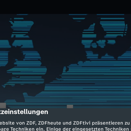
zeinstellungen
cription
19.05.2026
ZDF
ebsite von ZDF, ZDFheute und ZDFtivi präsentieren zu
ondergesandter besucht
are Techniken ein. Einige der eingesetzten Techniken