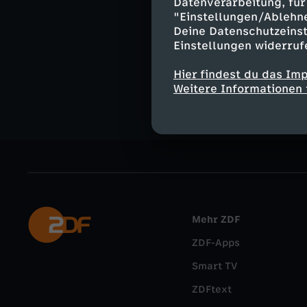
Datenverarbeitung, für 
"Einstellungen/Ablehn
Deine Datenschutzeinst
Ähnliche 
Einstellungen widerruf
Nachrichte
Hier findest du das Im
Weitere Informationen 
Mehr ZDF
ZDF-Apps
Smart TV
ZDFtext