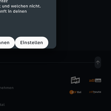
nter
 und welchen nicht.
nft in deinen
hnen
Einstellen
rnehmen
tal