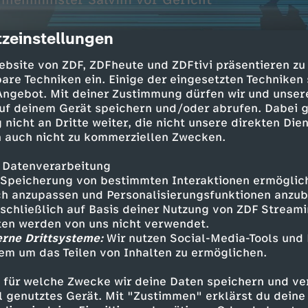
nenminister Salvini vor Gericht
zeinstellungen
cription
ebsite von ZDF, ZDFheute und ZDFtivi präsentieren zu
are Techniken ein. Einige der eingesetzten Techniken
 Angebot. Mit deiner Zustimmung dürfen wir und unser
uf deinem Gerät speichern und/oder abrufen. Dabei 
 nicht an Dritte weiter, die nicht unsere direkten Dien
 auch nicht zu kommerziellen Zwecken.
f Mayotte
 Datenverarbeitung
ner bei Macrons Besuch
Speicherung von bestimmten Interaktionen ermöglicht
h anzupassen und Personalisierungsfunktionen anzub
rmo
sschließlich auf Basis deiner Nutzung von ZDF Stream
tten werden von uns nicht verwendet.
r Salvini vor Gericht
erne Drittsysteme:
Wir nutzen Social-Media-Tools und
em um das Teilen von Inhalten zu ermöglichen.
 für welche Zwecke wir deine Daten speichern und ver
ell genutztes Gerät. Mit "Zustimmen" erklärst du dein