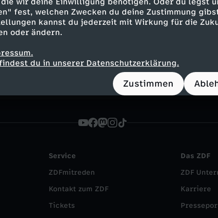
die wir deine Einwilligung benötigen. Oder du legst u
en" fest, welchen Zwecken du deine Zustimmung gibst
ellungen kannst du jederzeit mit Wirkung für die Zuku
Inhalte entdecken
en oder ändern.
n
Magazin
informativ
heute in Europa
pressum.
findest du in unserer Datenschutzerklärung.
Zustimmen
Able
Service
Das ZDF
ZDFmitreden
ZDF Unte
Kontakt zum ZDF
Karriere
Tickets
Pressepor