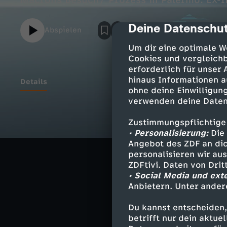
Macrons Besuch/ Prozess in Palermo: Ex-In
Deine Datenschut
cmp-dialog-des
Abspielen
Um dir eine optimale W
Cookies und vergleichb
erforderlich für unser
hinaus Informationen a
Details
ohne deine Einwilligung
verwenden deine Daten
Wirbelsturm au
Zustimmungspflichtige
Wütende Einwoh
• Personalisierung:
Die 
Angebot des ZDF an dic
Prozess in Pale
personalisieren wir au
ZDFtivi. Daten von Dri
Ex-Innenministe
• Social Media und ext
Anbietern. Unter ander
Moderation:
Andreas Klinner
Du kannst entscheiden,
betrifft nur dein aktu