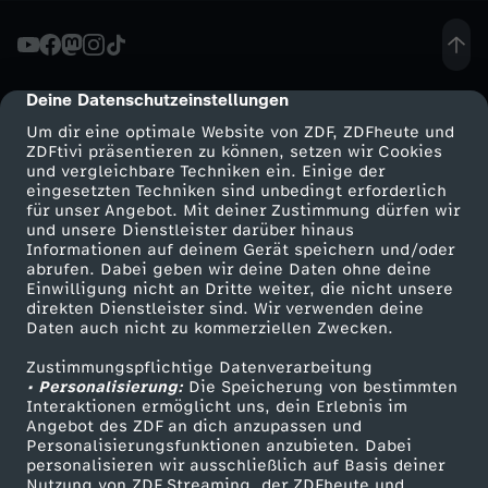
t
e
Deine Datenschutzeinstellungen
cmp-dialog-description
Um dir eine optimale Website von ZDF, ZDFheute und
i
ZDFtivi präsentieren zu können, setzen wir Cookies
und vergleichbare Techniken ein. Einige der
eingesetzten Techniken sind unbedingt erforderlich
n
für unser Angebot. Mit deiner Zustimmung dürfen wir
Mehr ZDF
Service
und unsere Dienstleister darüber hinaus
E
Informationen auf deinem Gerät speichern und/oder
ZDF-Apps
ZDFmitreden
abrufen. Dabei geben wir deine Daten ohne deine
Einwilligung nicht an Dritte weiter, die nicht unsere
u
Smart TV
Kontakt zum ZDF
direkten Dienstleister sind. Wir verwenden deine
Daten auch nicht zu kommerziellen Zwecken.
ZDFtext
Tickets
r
Zustimmungspflichtige Datenverarbeitung
Livestreams
Zuschauerservice
• Personalisierung:
Die Speicherung von bestimmten
o
Sendungen A-Z
Hilfe
Interaktionen ermöglicht uns, dein Erlebnis im
Angebot des ZDF an dich anzupassen und
TV-Programm
Personalisierungsfunktionen anzubieten. Dabei
p
personalisieren wir ausschließlich auf Basis deiner
Nutzung von ZDF Streaming, der ZDFheute und