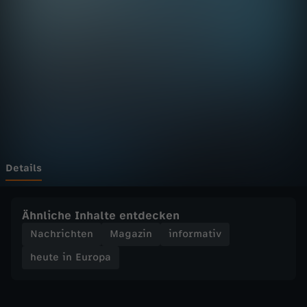
E
u
r
o
p
a
Details
-
Ähnliche Inhalte entdecken
h
Nachrichten
Magazin
informativ
heute in Europa
e
u