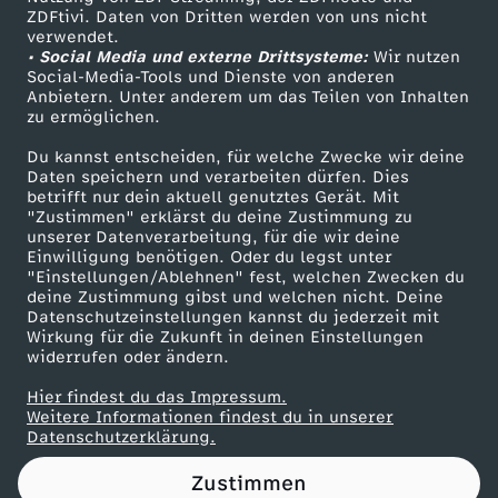
ZDFtivi. Daten von Dritten werden von uns nicht
a
Das ZDF
verwendet.
• Social Media und externe Drittsysteme:
Wir nutzen
ZDF Unternehmen
v
Social-Media-Tools und Dienste von anderen
Anbietern. Unter anderem um das Teilen von Inhalten
Karriere
zu ermöglichen.
o
Presseportal
Du kannst entscheiden, für welche Zwecke wir deine
ZDF goes Schule
Daten speichern und verarbeiten dürfen. Dies
m
betrifft nur dein aktuell genutztes Gerät. Mit
Werbefernsehen
"Zustimmen" erklärst du deine Zustimmung zu
2
unserer Datenverarbeitung, für die wir deine
Mainzelmännchen
Einwilligung benötigen. Oder du legst unter
"Einstellungen/Ablehnen" fest, welchen Zwecken du
1
deine Zustimmung gibst und welchen nicht. Deine
Datenschutzeinstellungen kannst du jederzeit mit
Wirkung für die Zukunft in deinen Einstellungen
.
widerrufen oder ändern.
M
Hier findest du das Impressum.
Partner
Weitere Informationen findest du in unserer
Datenschutzerklärung.
ä
Zustimmen