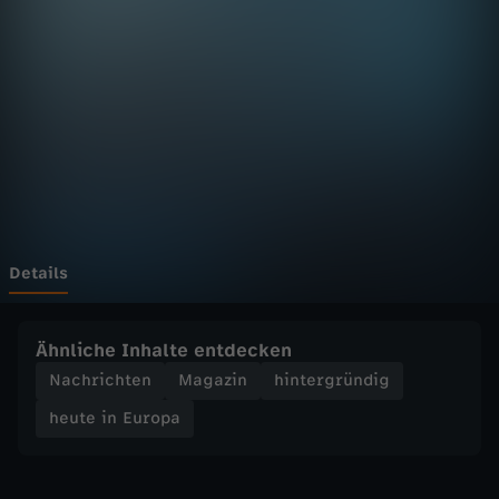
E
u
r
o
p
a
Details
-
Ähnliche Inhalte entdecken
h
Nachrichten
Magazin
hintergründig
heute in Europa
e
u