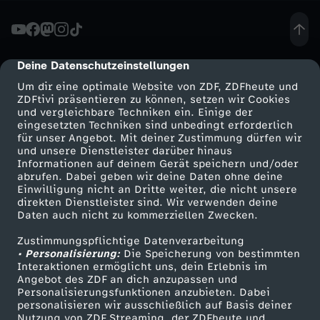
t
e
Deine Datenschutzeinstellungen
cmp-dialog-description
Um dir eine optimale Website von ZDF, ZDFheute und
i
ZDFtivi präsentieren zu können, setzen wir Cookies
und vergleichbare Techniken ein. Einige der
eingesetzten Techniken sind unbedingt erforderlich
n
für unser Angebot. Mit deiner Zustimmung dürfen wir
Mehr ZDF
Service
und unsere Dienstleister darüber hinaus
E
Informationen auf deinem Gerät speichern und/oder
ZDF-Apps
ZDFmitreden
abrufen. Dabei geben wir deine Daten ohne deine
Einwilligung nicht an Dritte weiter, die nicht unsere
u
Smart TV
Kontakt zum ZDF
direkten Dienstleister sind. Wir verwenden deine
Daten auch nicht zu kommerziellen Zwecken.
ZDFtext
Tickets
r
Zustimmungspflichtige Datenverarbeitung
Livestreams
Zuschauerservice
• Personalisierung:
Die Speicherung von bestimmten
o
Sendungen A-Z
Hilfe
Interaktionen ermöglicht uns, dein Erlebnis im
Angebot des ZDF an dich anzupassen und
TV-Programm
Personalisierungsfunktionen anzubieten. Dabei
p
personalisieren wir ausschließlich auf Basis deiner
Nutzung von ZDF Streaming, der ZDFheute und