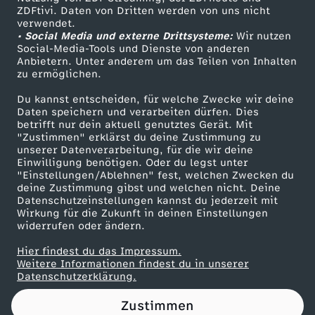
ZDFtivi. Daten von Dritten werden von uns nicht
a
Das ZDF
verwendet.
• Social Media und externe Drittsysteme:
Wir nutzen
ZDF Unternehmen
v
Social-Media-Tools und Dienste von anderen
Anbietern. Unter anderem um das Teilen von Inhalten
Karriere
zu ermöglichen.
o
Presseportal
Du kannst entscheiden, für welche Zwecke wir deine
ZDF goes Schule
Daten speichern und verarbeiten dürfen. Dies
m
betrifft nur dein aktuell genutztes Gerät. Mit
Werbefernsehen
"Zustimmen" erklärst du deine Zustimmung zu
2
unserer Datenverarbeitung, für die wir deine
Mainzelmännchen
Einwilligung benötigen. Oder du legst unter
"Einstellungen/Ablehnen" fest, welchen Zwecken du
2
deine Zustimmung gibst und welchen nicht. Deine
Datenschutzeinstellungen kannst du jederzeit mit
Wirkung für die Zukunft in deinen Einstellungen
.
widerrufen oder ändern.
J
Hier findest du das Impressum.
Partner
Weitere Informationen findest du in unserer
Datenschutzerklärung.
a
Zustimmen