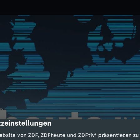
6
zeinstellungen
cription
23.01.2026
ZDF
atungen – Merz und Meloni
ebsite von ZDF, ZDFheute und ZDFtivi präsentieren zu