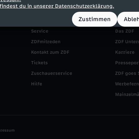
findest du in unserer Datenschutzerklärung.
Zustimmen
Able
Service
Das ZDF
ZDFmitreden
ZDF Unte
Kontakt zum ZDF
Karriere
Tickets
Pressepor
Zuschauerservice
ZDF goes 
Hilfe
Werbefer
Mainzelm
pressum