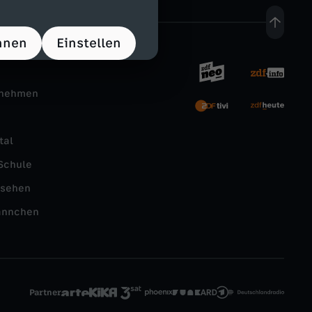
hnen
Einstellen
rnehmen
tal
Schule
nsehen
ännchen
Partner