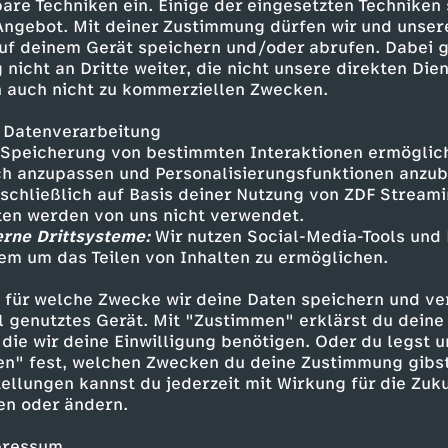
rom - Leben in Russland in
are Techniken ein. Einige der eingesetzten Techniken
 Insel Ærø – Paradies für
 Angebot. Mit deiner Zustimmung dürfen wir und unser
uf deinem Gerät speichern und/oder abrufen. Dabei 
 nicht an Dritte weiter, die nicht unsere direkten Dien
 auch nicht zu kommerziellen Zwecken.
 Datenverarbeitung
Speicherung von bestimmten Interaktionen ermöglicht
h anzupassen und Personalisierungsfunktionen anzub
sschließlich auf Basis deiner Nutzung von ZDF Stream
tten werden von uns nicht verwendet.
erne Drittsysteme:
Wir nutzen Social-Media-Tools und
em um das Teilen von Inhalten zu ermöglichen.
Inhalte entdecken
 für welche Zwecke wir deine Daten speichern und ver
ell genutztes Gerät. Mit "Zustimmen" erklärst du dein
n
Magazin
hintergründig
heute in Europa
die wir deine Einwilligung benötigen. Oder du legst u
en" fest, welchen Zwecken du deine Zustimmung gibst
ellungen kannst du jederzeit mit Wirkung für die Zuku
en oder ändern.
pressum.