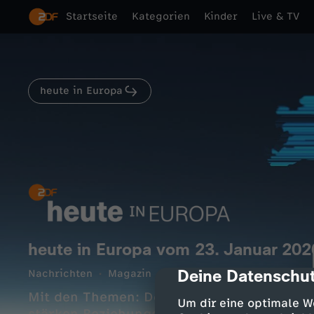
Startseite
Kategorien
Kinder
Live & TV
heute in Europa
heute in Europa vom 23. Januar 202
Deine Datenschut
Nachrichten
Magazin
hintergründig
cmp-dialog-des
15 Min.
Mit den Themen: Deutsch-italienische Ber
Um dir eine optimale W