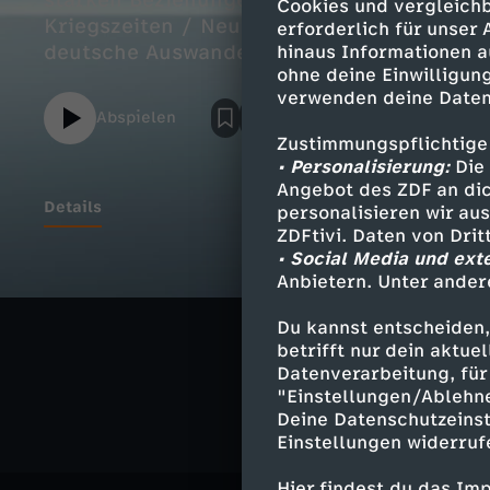
stärken Beziehungen/ Ohne Heizung und St
Cookies und vergleichb
Kriegszeiten / Neues Leben auf Dänemarks
erforderlich für unser
deutsche Auswanderer
hinaus Informationen a
ohne deine Einwilligung
verwenden deine Daten
Abspielen
Zustimmungspflichtige
• Personalisierung:
Die 
Angebot des ZDF an dic
Details
personalisieren wir au
ZDFtivi. Daten von Dri
• Social Media und ext
Anbietern. Unter ander
Ähnliche 
Du kannst entscheiden,
betrifft nur dein aktu
Nachrichte
Datenverarbeitung, für 
"Einstellungen/Ablehn
Deine Datenschutzeinst
Einstellungen widerruf
Hier findest du das Im