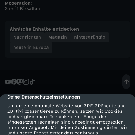
Moderation:
Sherif Rizkallah
t
e
Ähnliche Inhalte entdecken
Nachrichten
Magazin
hintergründig
i
heute in Europa
n
E
u
Deine Datenschutzeinstellungen
cmp-dialog-description
r
Um dir eine optimale Website von ZDF, ZDFheute und
ZDFtivi präsentieren zu können, setzen wir Cookies
o
und vergleichbare Techniken ein. Einige der
eingesetzten Techniken sind unbedingt erforderlich
p
für unser Angebot. Mit deiner Zustimmung dürfen wir
Mehr ZDF
Service
und unsere Dienstleister darüber hinaus