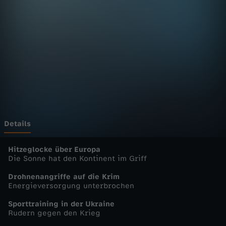
E
u
r
o
p
a
Details
-
Hitzeglocke über Europa
Die Sonne hat den Kontinent im Griff
h
Drohnenangriffe auf die Krim
Energieversorgung unterbrochen
e
Sporttraining in der Ukraine
Rudern gegen den Krieg
u