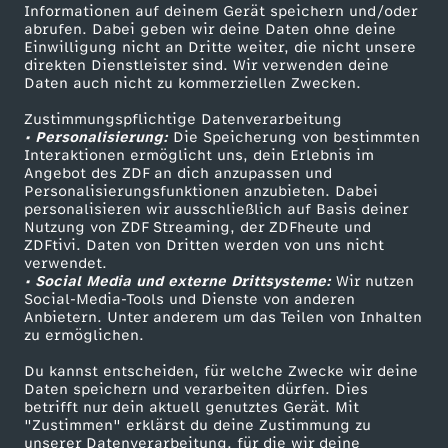
Informationen auf deinem Gerät speichern und/oder
a
ZDF-Apps
ZDFmitreden
abrufen. Dabei geben wir deine Daten ohne deine
Einwilligung nicht an Dritte weiter, die nicht unsere
Smart TV
Kontakt zum ZDF
direkten Dienstleister sind. Wir verwenden deine
v
Daten auch nicht zu kommerziellen Zwecken.
ZDFtext
Tickets
o
Zustimmungspflichtige Datenverarbeitung
Livestreams
Zuschauerservice
• Personalisierung:
Die Speicherung von bestimmten
Sendungen A-Z
Hilfe
Interaktionen ermöglicht uns, dein Erlebnis im
m
Angebot des ZDF an dich anzupassen und
TV-Programm
Personalisierungsfunktionen anzubieten. Dabei
personalisieren wir ausschließlich auf Basis deiner
2
Nutzung von ZDF Streaming, der ZDFheute und
ZDFtivi. Daten von Dritten werden von uns nicht
Das ZDF
4
verwendet.
• Social Media und externe Drittsysteme:
Wir nutzen
ZDF Unternehmen
Social-Media-Tools und Dienste von anderen
.
Anbietern. Unter anderem um das Teilen von Inhalten
Karriere
zu ermöglichen.
Presseportal
J
Du kannst entscheiden, für welche Zwecke wir deine
ZDF goes Schule
Daten speichern und verarbeiten dürfen. Dies
u
betrifft nur dein aktuell genutztes Gerät. Mit
Werbefernsehen
"Zustimmen" erklärst du deine Zustimmung zu
unserer Datenverarbeitung, für die wir deine
Mainzelmännchen