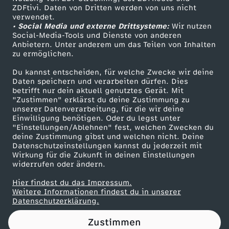
ZDFtivi. Daten von Dritten werden von uns nicht
a
Das ZDF
verwendet.
• Social Media und externe Drittsysteme:
Wir nutzen
ZDF Unternehmen
v
Social-Media-Tools und Dienste von anderen
Anbietern. Unter anderem um das Teilen von Inhalten
Karriere
zu ermöglichen.
o
Presseportal
Du kannst entscheiden, für welche Zwecke wir deine
ZDF goes Schule
Daten speichern und verarbeiten dürfen. Dies
m
betrifft nur dein aktuell genutztes Gerät. Mit
Werbefernsehen
"Zustimmen" erklärst du deine Zustimmung zu
2
unserer Datenverarbeitung, für die wir deine
Mainzelmännchen
Einwilligung benötigen. Oder du legst unter
"Einstellungen/Ablehnen" fest, welchen Zwecken du
5
deine Zustimmung gibst und welchen nicht. Deine
Datenschutzeinstellungen kannst du jederzeit mit
Wirkung für die Zukunft in deinen Einstellungen
.
widerrufen oder ändern.
S
Hier findest du das Impressum.
Partner
Weitere Informationen findest du in unserer
Datenschutzerklärung.
e
Zustimmen