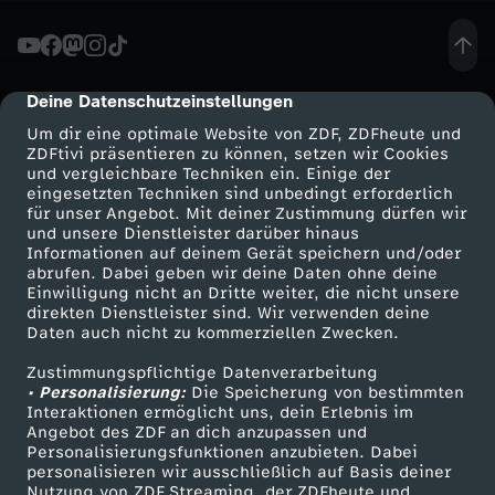
t
e
Deine Datenschutzeinstellungen
cmp-dialog-description
Um dir eine optimale Website von ZDF, ZDFheute und
i
ZDFtivi präsentieren zu können, setzen wir Cookies
und vergleichbare Techniken ein. Einige der
eingesetzten Techniken sind unbedingt erforderlich
n
für unser Angebot. Mit deiner Zustimmung dürfen wir
Mehr ZDF
Service
und unsere Dienstleister darüber hinaus
E
Informationen auf deinem Gerät speichern und/oder
ZDF-Apps
ZDFmitreden
abrufen. Dabei geben wir deine Daten ohne deine
Einwilligung nicht an Dritte weiter, die nicht unsere
u
Smart TV
Kontakt zum ZDF
direkten Dienstleister sind. Wir verwenden deine
Daten auch nicht zu kommerziellen Zwecken.
ZDFtext
Tickets
r
Zustimmungspflichtige Datenverarbeitung
Livestreams
Zuschauerservice
• Personalisierung:
Die Speicherung von bestimmten
o
Sendungen A-Z
Hilfe
Interaktionen ermöglicht uns, dein Erlebnis im
Angebot des ZDF an dich anzupassen und
TV-Programm
Personalisierungsfunktionen anzubieten. Dabei
p
personalisieren wir ausschließlich auf Basis deiner
Nutzung von ZDF Streaming, der ZDFheute und