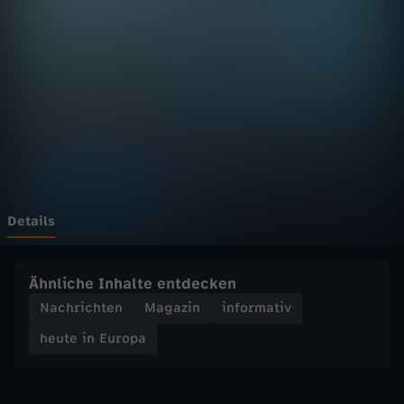
E
u
r
o
p
a
Details
-
Ähnliche Inhalte entdecken
h
Nachrichten
Magazin
informativ
heute in Europa
e
u