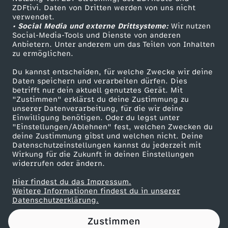
ZDFtivi. Daten von Dritten werden von uns nicht
p
Das ZDF
verwendet.
• Social Media und externe Drittsysteme:
Wir nutzen
ZDF Unternehmen
a
Social-Media-Tools und Dienste von anderen
Anbietern. Unter anderem um das Teilen von Inhalten
Karriere
zu ermöglichen.
v
Presseportal
Du kannst entscheiden, für welche Zwecke wir deine
ZDF goes Schule
Daten speichern und verarbeiten dürfen. Dies
o
betrifft nur dein aktuell genutztes Gerät. Mit
Werbefernsehen
"Zustimmen" erklärst du deine Zustimmung zu
m
unserer Datenverarbeitung, für die wir deine
Mainzelmännchen
Einwilligung benötigen. Oder du legst unter
"Einstellungen/Ablehnen" fest, welchen Zwecken du
2
deine Zustimmung gibst und welchen nicht. Deine
Datenschutzeinstellungen kannst du jederzeit mit
Wirkung für die Zukunft in deinen Einstellungen
8
widerrufen oder ändern.
.
Hier findest du das Impressum.
Partner
Weitere Informationen findest du in unserer
Datenschutzerklärung.
A
Zustimmen