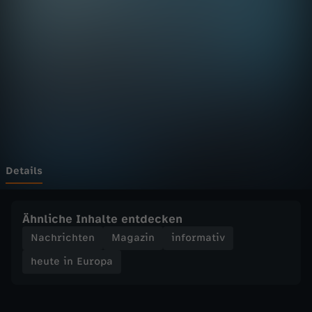
E
u
r
o
p
a
Details
-
Ähnliche Inhalte entdecken
h
Nachrichten
Magazin
informativ
heute in Europa
e
u