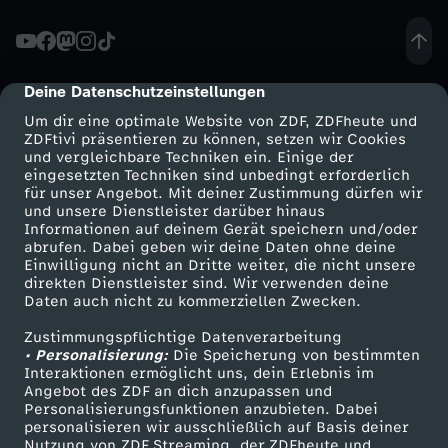
t
e
Deine Datenschutzeinstellungen
cmp-dialog-description
Um dir eine optimale Website von ZDF, ZDFheute und
-
ZDFtivi präsentieren zu können, setzen wir Cookies
und vergleichbare Techniken ein. Einige der
eingesetzten Techniken sind unbedingt erforderlich
i
für unser Angebot. Mit deiner Zustimmung dürfen wir
Mehr ZDF
Service
und unsere Dienstleister darüber hinaus
n
Informationen auf deinem Gerät speichern und/oder
ZDF-Apps
ZDFmitreden
abrufen. Dabei geben wir deine Daten ohne deine
Einwilligung nicht an Dritte weiter, die nicht unsere
E
Smart TV
Kontakt zum ZDF
direkten Dienstleister sind. Wir verwenden deine
Daten auch nicht zu kommerziellen Zwecken.
ZDFtext
Tickets
u
Zustimmungspflichtige Datenverarbeitung
Livestreams
Zuschauerservice
• Personalisierung:
Die Speicherung von bestimmten
r
Sendungen A-Z
Hilfe
Interaktionen ermöglicht uns, dein Erlebnis im
Angebot des ZDF an dich anzupassen und
TV-Programm
Personalisierungsfunktionen anzubieten. Dabei
o
personalisieren wir ausschließlich auf Basis deiner
Nutzung von ZDF Streaming, der ZDFheute und