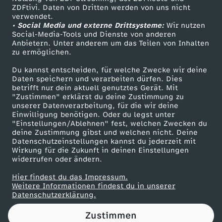
ZDFtivi. Daten von Dritten werden von uns nicht
a
Das ZDF
verwendet.
• Social Media und externe Drittsysteme:
Wir nutzen
ZDF Unternehmen
v
Social-Media-Tools und Dienste von anderen
Anbietern. Unter anderem um das Teilen von Inhalten
Karriere
zu ermöglichen.
o
Presseportal
Du kannst entscheiden, für welche Zwecke wir deine
ZDF goes Schule
Daten speichern und verarbeiten dürfen. Dies
m
betrifft nur dein aktuell genutztes Gerät. Mit
Werbefernsehen
"Zustimmen" erklärst du deine Zustimmung zu
3
unserer Datenverarbeitung, für die wir deine
Mainzelmännchen
Einwilligung benötigen. Oder du legst unter
"Einstellungen/Ablehnen" fest, welchen Zwecken du
0
deine Zustimmung gibst und welchen nicht. Deine
Datenschutzeinstellungen kannst du jederzeit mit
Wirkung für die Zukunft in deinen Einstellungen
.
widerrufen oder ändern.
S
Hier findest du das Impressum.
Partner
Weitere Informationen findest du in unserer
Datenschutzerklärung.
e
Zustimmen