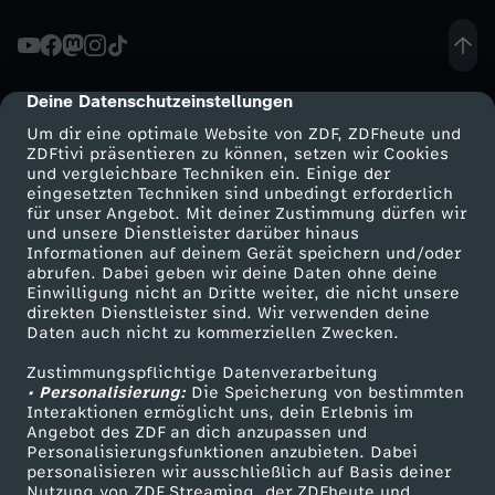
t
e
Deine Datenschutzeinstellungen
cmp-dialog-description
Um dir eine optimale Website von ZDF, ZDFheute und
i
ZDFtivi präsentieren zu können, setzen wir Cookies
und vergleichbare Techniken ein. Einige der
eingesetzten Techniken sind unbedingt erforderlich
n
für unser Angebot. Mit deiner Zustimmung dürfen wir
Mehr ZDF
Service
und unsere Dienstleister darüber hinaus
E
Informationen auf deinem Gerät speichern und/oder
ZDF-Apps
ZDFmitreden
abrufen. Dabei geben wir deine Daten ohne deine
Einwilligung nicht an Dritte weiter, die nicht unsere
u
Smart TV
Kontakt zum ZDF
direkten Dienstleister sind. Wir verwenden deine
Daten auch nicht zu kommerziellen Zwecken.
ZDFtext
Tickets
r
Zustimmungspflichtige Datenverarbeitung
Livestreams
Zuschauerservice
• Personalisierung:
Die Speicherung von bestimmten
o
Sendungen A-Z
Hilfe
Interaktionen ermöglicht uns, dein Erlebnis im
Angebot des ZDF an dich anzupassen und
TV-Programm
Personalisierungsfunktionen anzubieten. Dabei
p
personalisieren wir ausschließlich auf Basis deiner
Nutzung von ZDF Streaming, der ZDFheute und