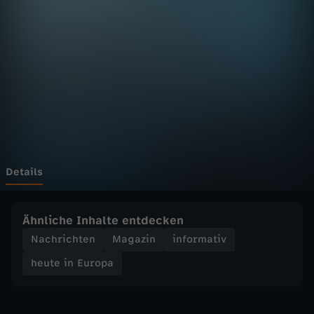
E
u
r
o
p
a
Details
-
Ähnliche Inhalte entdecken
h
Nachrichten
Magazin
informativ
heute in Europa
e
u