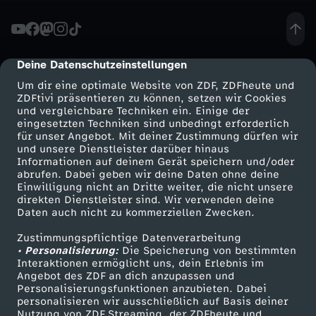
t
e
Deine Datenschutzeinstellungen
cmp-dialog-description
Um dir eine optimale Website von ZDF, ZDFheute und
i
ZDFtivi präsentieren zu können, setzen wir Cookies
und vergleichbare Techniken ein. Einige der
eingesetzten Techniken sind unbedingt erforderlich
n
für unser Angebot. Mit deiner Zustimmung dürfen wir
Mehr ZDF
Service
und unsere Dienstleister darüber hinaus
E
Informationen auf deinem Gerät speichern und/oder
ZDF-Apps
ZDFmitreden
abrufen. Dabei geben wir deine Daten ohne deine
Einwilligung nicht an Dritte weiter, die nicht unsere
u
Smart TV
Kontakt zum ZDF
direkten Dienstleister sind. Wir verwenden deine
Daten auch nicht zu kommerziellen Zwecken.
ZDFtext
Tickets
r
Zustimmungspflichtige Datenverarbeitung
Livestreams
Zuschauerservice
• Personalisierung:
Die Speicherung von bestimmten
o
Sendungen A-Z
Hilfe
Interaktionen ermöglicht uns, dein Erlebnis im
Angebot des ZDF an dich anzupassen und
TV-Programm
Personalisierungsfunktionen anzubieten. Dabei
p
personalisieren wir ausschließlich auf Basis deiner
Nutzung von ZDF Streaming, der ZDFheute und