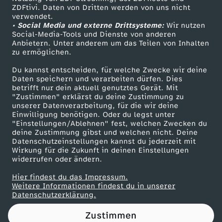
ZDFtivi. Daten von Dritten werden von uns nicht
a
Das ZDF
verwendet.
• Social Media und externe Drittsysteme:
Wir nutzen
ZDF Unternehmen
v
Social-Media-Tools und Dienste von anderen
Anbietern. Unter anderem um das Teilen von Inhalten
Karriere
zu ermöglichen.
o
Presseportal
Du kannst entscheiden, für welche Zwecke wir deine
ZDF goes Schule
Daten speichern und verarbeiten dürfen. Dies
m
betrifft nur dein aktuell genutztes Gerät. Mit
Werbefernsehen
"Zustimmen" erklärst du deine Zustimmung zu
5
unserer Datenverarbeitung, für die wir deine
Mainzelmännchen
Einwilligung benötigen. Oder du legst unter
"Einstellungen/Ablehnen" fest, welchen Zwecken du
.
deine Zustimmung gibst und welchen nicht. Deine
Datenschutzeinstellungen kannst du jederzeit mit
Wirkung für die Zukunft in deinen Einstellungen
J
widerrufen oder ändern.
u
Hier findest du das Impressum.
Partner
Weitere Informationen findest du in unserer
Datenschutzerklärung.
n
Zustimmen