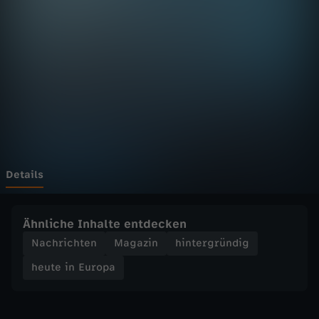
E
u
r
o
p
a
Details
-
Ähnliche Inhalte entdecken
h
Nachrichten
Magazin
hintergründig
heute in Europa
e
u