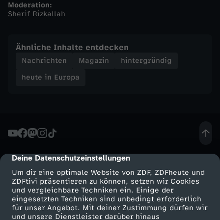
Moderation:
Sherif Rizkallah
t
e
Ähnliche Inhalte entdecken
Nachrichten
Magazin
hintergründig
i
heute in Europa
n
E
u
Deine Datenschutzeinstellungen
cmp-dialog-description
r
Um dir eine optimale Website von ZDF, ZDFheute und
ZDFtivi präsentieren zu können, setzen wir Cookies
o
und vergleichbare Techniken ein. Einige der
eingesetzten Techniken sind unbedingt erforderlich
p
für unser Angebot. Mit deiner Zustimmung dürfen wir
Mehr ZDF
Service
und unsere Dienstleister darüber hinaus