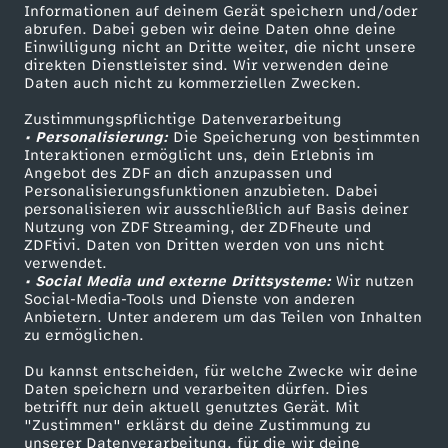
Informationen auf deinem Gerät speichern und/oder
a
ZDF-Apps
ZDFmitreden
abrufen. Dabei geben wir deine Daten ohne deine
Einwilligung nicht an Dritte weiter, die nicht unsere
Smart TV
Kontakt zum ZDF
direkten Dienstleister sind. Wir verwenden deine
v
Daten auch nicht zu kommerziellen Zwecken.
ZDFtext
Tickets
o
Zustimmungspflichtige Datenverarbeitung
Livestreams
Zuschauerservice
• Personalisierung:
Die Speicherung von bestimmten
Sendungen A-Z
Hilfe
Interaktionen ermöglicht uns, dein Erlebnis im
m
Angebot des ZDF an dich anzupassen und
TV-Programm
Personalisierungsfunktionen anzubieten. Dabei
personalisieren wir ausschließlich auf Basis deiner
7
Nutzung von ZDF Streaming, der ZDFheute und
ZDFtivi. Daten von Dritten werden von uns nicht
Das ZDF
.
verwendet.
• Social Media und externe Drittsysteme:
Wir nutzen
ZDF Unternehmen
Social-Media-Tools und Dienste von anderen
J
Anbietern. Unter anderem um das Teilen von Inhalten
Karriere
zu ermöglichen.
Presseportal
u
Du kannst entscheiden, für welche Zwecke wir deine
ZDF goes Schule
Daten speichern und verarbeiten dürfen. Dies
l
betrifft nur dein aktuell genutztes Gerät. Mit
Werbefernsehen
"Zustimmen" erklärst du deine Zustimmung zu
unserer Datenverarbeitung, für die wir deine
Mainzelmännchen