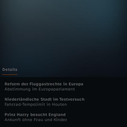
E
u
r
o
p
a
Details
-
Reform der Fluggastrechte in Europa
Abstimmung im Europaparlament
h
Niederländische Stadt im Testversuch
Fahrrad-Tempolimit in Houten
e
Prinz Harry besucht England
Ankunft ohne Frau und Kinder
u