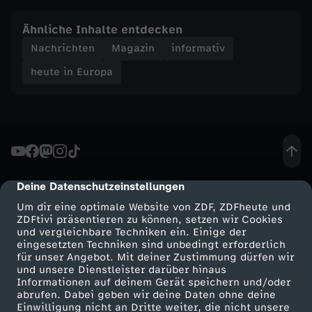
t
Ähnliche Inhalte entdecken
Nachrichten
Magazin
informativ
e
heute in Europa
i
n
E
Deine Datenschutzeinstellungen
cmp-dialog-description
u
Um dir eine optimale Website von ZDF, ZDFheute und
ZDFtivi präsentieren zu können, setzen wir Cookies
r
und vergleichbare Techniken ein. Einige der
eingesetzten Techniken sind unbedingt erforderlich
für unser Angebot. Mit deiner Zustimmung dürfen wir
o
Mehr ZDF
Service
und unsere Dienstleister darüber hinaus
Informationen auf deinem Gerät speichern und/oder
p
ZDF-Apps
ZDFmitreden
abrufen. Dabei geben wir deine Daten ohne deine
Einwilligung nicht an Dritte weiter, die nicht unsere