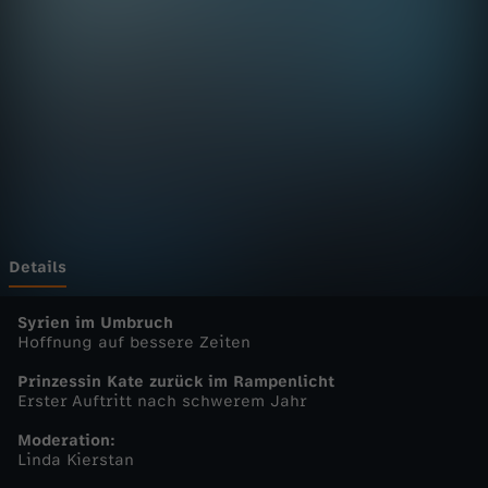
E
u
r
o
p
a
Details
-
Syrien im Umbruch
Hoffnung auf bessere Zeiten
h
Prinzessin Kate zurück im Rampenlicht
Erster Auftritt nach schwerem Jahr
e
Moderation:
Linda Kierstan
u