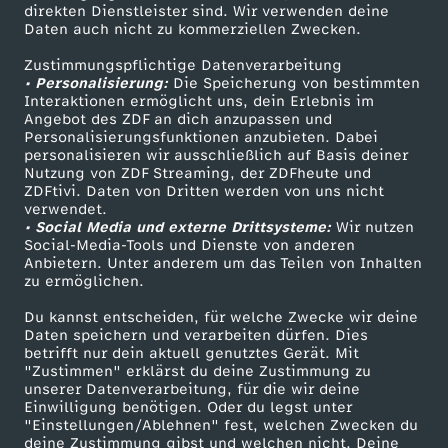
Smart TV
Kontakt zum ZDF
direkten Dienstleister sind. Wir verwenden deine
a
Daten auch nicht zu kommerziellen Zwecken.
ZDFtext
Tickets
Zustimmungspflichtige Datenverarbeitung
v
Livestreams
Zuschauerservice
• Personalisierung:
Die Speicherung von bestimmten
Sendungen A-Z
Hilfe
Interaktionen ermöglicht uns, dein Erlebnis im
o
Angebot des ZDF an dich anzupassen und
TV-Programm
Personalisierungsfunktionen anzubieten. Dabei
personalisieren wir ausschließlich auf Basis deiner
m
Nutzung von ZDF Streaming, der ZDFheute und
ZDFtivi. Daten von Dritten werden von uns nicht
Das ZDF
verwendet.
9
• Social Media und externe Drittsysteme:
Wir nutzen
ZDF Unternehmen
Social-Media-Tools und Dienste von anderen
.
Anbietern. Unter anderem um das Teilen von Inhalten
Karriere
zu ermöglichen.
Presseportal
D
Du kannst entscheiden, für welche Zwecke wir deine
ZDF goes Schule
Daten speichern und verarbeiten dürfen. Dies
betrifft nur dein aktuell genutztes Gerät. Mit
e
Werbefernsehen
"Zustimmen" erklärst du deine Zustimmung zu
unserer Datenverarbeitung, für die wir deine
Mainzelmännchen
z
Einwilligung benötigen. Oder du legst unter
"Einstellungen/Ablehnen" fest, welchen Zwecken du
deine Zustimmung gibst und welchen nicht. Deine