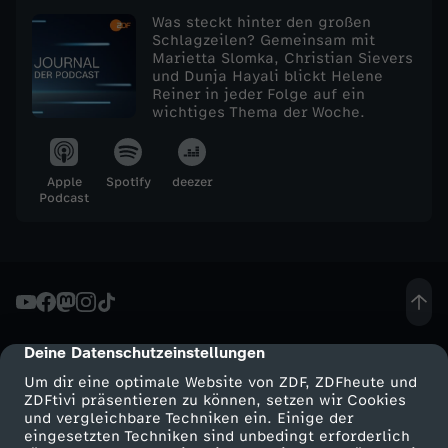
Was steckt hinter den großen
e
Schlagzeilen? Gemeinsam mit
Marietta Slomka, Christian Sievers
und Dunja Hayali blickt Helene
n
Reiner in jeder Folge auf ein
wichtiges Thema der Woche.
-
P
Apple
Spotify
deezer
Podcast
a
r
t
Deine Datenschutzeinstellungen
cmp-dialog-description
e
Um dir eine optimale Website von ZDF, ZDFheute und
ZDFtivi präsentieren zu können, setzen wir Cookies
i
und vergleichbare Techniken ein. Einige der
eingesetzten Techniken sind unbedingt erforderlich