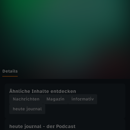
u
Wechseln zu: ZDFheute
r
n
a
l
-
Details
G
Ähnliche Inhalte entdecken
r
Nachrichten
Magazin
informativ
heute journal
ü
n
heute journal - der Podcast