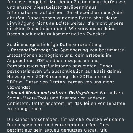
für unser Angebot. Mit deiner Zustimmung dürfen wir
t
Mehr ZDF
Service
und unsere Dienstleister darüber hinaus
Informationen auf deinem Gerät speichern und/oder
ZDF-Apps
ZDFmitreden
abrufen. Dabei geben wir deine Daten ohne deine
a
Einwilligung nicht an Dritte weiter, die nicht unsere
Smart TV
Kontakt zum ZDF
direkten Dienstleister sind. Wir verwenden deine
g
Daten auch nicht zu kommerziellen Zwecken.
ZDFtext
Tickets
Zustimmungspflichtige Datenverarbeitung
Livestreams
Zuschauerservice
:
• Personalisierung:
Die Speicherung von bestimmten
Sendungen A-Z
Hilfe
Interaktionen ermöglicht uns, dein Erlebnis im
Angebot des ZDF an dich anzupassen und
N
TV-Programm
Personalisierungsfunktionen anzubieten. Dabei
personalisieren wir ausschließlich auf Basis deiner
e
Nutzung von ZDF Streaming, der ZDFheute und
ZDFtivi. Daten von Dritten werden von uns nicht
Das ZDF
verwendet.
u
• Social Media und externe Drittsysteme:
Wir nutzen
ZDF Unternehmen
Social-Media-Tools und Dienste von anderen
Anbietern. Unter anderem um das Teilen von Inhalten
Karriere
a
zu ermöglichen.
Presseportal
u
Du kannst entscheiden, für welche Zwecke wir deine
ZDF goes Schule
Daten speichern und verarbeiten dürfen. Dies
betrifft nur dein aktuell genutztes Gerät. Mit
Werbefernsehen