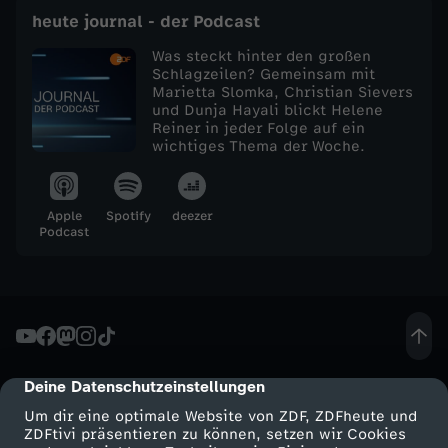
heute journal - der Podcast
e
Was steckt hinter den großen
Schlagzeilen? Gemeinsam mit
j
Marietta Slomka, Christian Sievers
und Dunja Hayali blickt Helene
Reiner in jeder Folge auf ein
o
wichtiges Thema der Woche.
u
Apple
Spotify
deezer
r
Podcast
n
a
l
Deine Datenschutzeinstellungen
cmp-dialog-description
Um dir eine optimale Website von ZDF, ZDFheute und
v
ZDFtivi präsentieren zu können, setzen wir Cookies