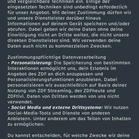
und vergleichbare Techniken ein. Einige der
o
eingesetzten Techniken sind unbedingt erforderlich
für unser Angebot. Mit deiner Zustimmung dürfen wir
Mehr ZDF
Service
und unsere Dienstleister darüber hinaus
m
Informationen auf deinem Gerät speichern und/oder
ZDF-Apps
ZDFmitreden
abrufen. Dabei geben wir deine Daten ohne deine
Einwilligung nicht an Dritte weiter, die nicht unsere
0
Smart TV
Kontakt zum ZDF
direkten Dienstleister sind. Wir verwenden deine
Daten auch nicht zu kommerziellen Zwecken.
ZDFtext
Tickets
5
Zustimmungspflichtige Datenverarbeitung
Livestreams
Zuschauerservice
• Personalisierung:
Die Speicherung von bestimmten
.
Sendungen A-Z
Hilfe
Interaktionen ermöglicht uns, dein Erlebnis im
Angebot des ZDF an dich anzupassen und
TV-Programm
Personalisierungsfunktionen anzubieten. Dabei
0
personalisieren wir ausschließlich auf Basis deiner
Nutzung von ZDF Streaming, der ZDFheute und
6
ZDFtivi. Daten von Dritten werden von uns nicht
Das ZDF
verwendet.
• Social Media und externe Drittsysteme:
Wir nutzen
ZDF Unternehmen
.
Social-Media-Tools und Dienste von anderen
Anbietern. Unter anderem um das Teilen von Inhalten
Karriere
zu ermöglichen.
2
Presseportal
Du kannst entscheiden, für welche Zwecke wir deine