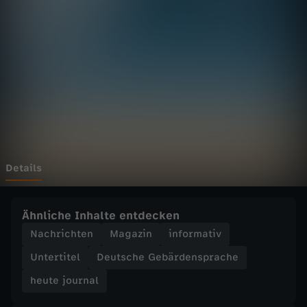
u
r
n
a
l
-
Details
h
Ähnliche Inhalte entdecken
e
Nachrichten
Magazin
informativ
Untertitel
Deutsche Gebärdensprache
u
heute journal
t