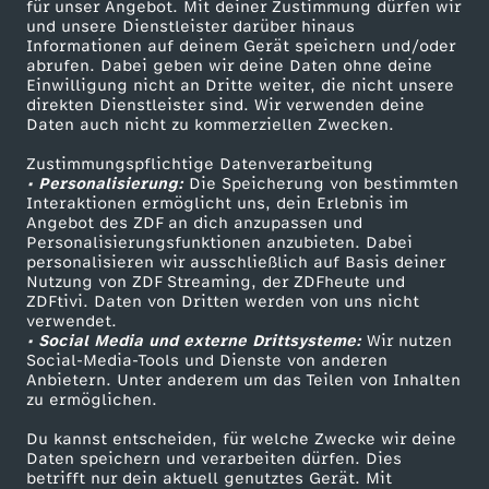
für unser Angebot. Mit deiner Zustimmung dürfen wir
o
Mehr ZDF
Service
und unsere Dienstleister darüber hinaus
Informationen auf deinem Gerät speichern und/oder
ZDF-Apps
ZDFmitreden
abrufen. Dabei geben wir deine Daten ohne deine
m
Einwilligung nicht an Dritte weiter, die nicht unsere
Smart TV
Kontakt zum ZDF
direkten Dienstleister sind. Wir verwenden deine
0
Daten auch nicht zu kommerziellen Zwecken.
ZDFtext
Tickets
Zustimmungspflichtige Datenverarbeitung
Livestreams
Zuschauerservice
9
• Personalisierung:
Die Speicherung von bestimmten
Sendungen A-Z
Hilfe
Interaktionen ermöglicht uns, dein Erlebnis im
Angebot des ZDF an dich anzupassen und
.
TV-Programm
Personalisierungsfunktionen anzubieten. Dabei
personalisieren wir ausschließlich auf Basis deiner
0
Nutzung von ZDF Streaming, der ZDFheute und
ZDFtivi. Daten von Dritten werden von uns nicht
Das ZDF
verwendet.
6
• Social Media und externe Drittsysteme:
Wir nutzen
ZDF Unternehmen
Social-Media-Tools und Dienste von anderen
Anbietern. Unter anderem um das Teilen von Inhalten
Karriere
.
zu ermöglichen.
Presseportal
2
Du kannst entscheiden, für welche Zwecke wir deine
ZDF goes Schule
Daten speichern und verarbeiten dürfen. Dies
betrifft nur dein aktuell genutztes Gerät. Mit
Werbefernsehen