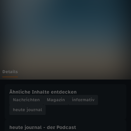
u
r
n
a
l
-
Details
h
Ähnliche Inhalte entdecken
e
Nachrichten
Magazin
informativ
heute journal
u
t
heute journal - der Podcast