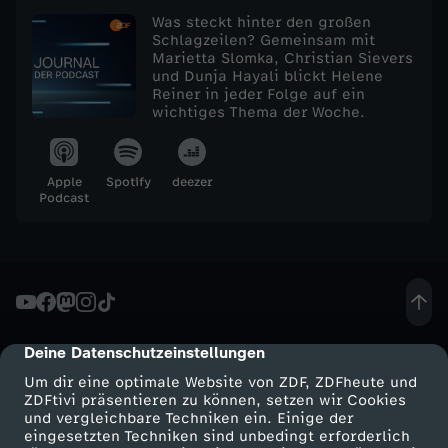
Was steckt hinter den großen
e
Schlagzeilen? Gemeinsam mit
Marietta Slomka, Christian Sievers
und Dunja Hayali blickt Helene
j
Reiner in jeder Folge auf ein
wichtiges Thema der Woche.
o
u
Apple
Spotify
deezer
Podcast
r
n
a
Deine Datenschutzeinstellungen
cmp-dialog-description
l
Um dir eine optimale Website von ZDF, ZDFheute und
ZDFtivi präsentieren zu können, setzen wir Cookies
v
und vergleichbare Techniken ein. Einige der
eingesetzten Techniken sind unbedingt erforderlich