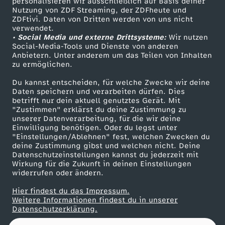
a
personalisieren wir ausschließlich auf Basis deiner
Nutzung von ZDF Streaming, der ZDFheute und
ZDFtivi. Daten von Dritten werden von uns nicht
Das ZDF
r
verwendet.
• Social Media und externe Drittsysteme:
Wir nutzen
ZDF Unternehmen
Social-Media-Tools und Dienste von anderen
2
Anbietern. Unter anderem um das Teilen von Inhalten
Karriere
zu ermöglichen.
Presseportal
0
Du kannst entscheiden, für welche Zwecke wir deine
ZDF goes Schule
Daten speichern und verarbeiten dürfen. Dies
2
betrifft nur dein aktuell genutztes Gerät. Mit
Werbefernsehen
"Zustimmen" erklärst du deine Zustimmung zu
unserer Datenverarbeitung, für die wir deine
Mainzelmännchen
6
Einwilligung benötigen. Oder du legst unter
"Einstellungen/Ablehnen" fest, welchen Zwecken du
deine Zustimmung gibst und welchen nicht. Deine
Datenschutzeinstellungen kannst du jederzeit mit
Wirkung für die Zukunft in deinen Einstellungen
widerrufen oder ändern.
Hier findest du das Impressum.
Partner
Weitere Informationen findest du in unserer
Datenschutzerklärung.