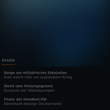
u
Wechseln zu: ZDFheute
r
n
a
l
-
Details
h
Sorge vor militärischer Eskalation
Iran warnt USA vor regionalem Krieg
e
Streit ums Heizungsgesetz
Zuwachs bei Wärmepumpen
u
Finale der Handball-EM
Dänemark besiegt Deutschland
t