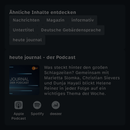
e
Ähnliche Inhalte entdecken
Nachrichten
Magazin
informativ
j
Untertitel
Deutsche Gebärdensprache
o
heute journal
u
heute journal - der Podcast
r
Was steckt hinter den großen
Schlagzeilen? Gemeinsam mit
Marietta Slomka, Christian Sievers
n
und Dunja Hayali blickt Helene
Reiner in jeder Folge auf ein
a
wichtiges Thema der Woche.
l
Apple
Spotify
deezer
Podcast
v