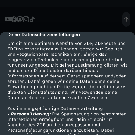
o
m
Deine Datenschutzeinstellungen
1
cmp-dialog-description
Um dir eine optimale Website von ZDF, ZDFheute und
.
ZDFtivi präsentieren zu können, setzen wir Cookies
und vergleichbare Techniken ein. Einige der
eingesetzten Techniken sind unbedingt erforderlich
F
für unser Angebot. Mit deiner Zustimmung dürfen wir
Mehr ZDF
Service
und unsere Dienstleister darüber hinaus
Informationen auf deinem Gerät speichern und/oder
e
ZDF-Apps
ZDFmitreden
abrufen. Dabei geben wir deine Daten ohne deine
Einwilligung nicht an Dritte weiter, die nicht unsere
Smart TV
Kontakt zum ZDF
b
direkten Dienstleister sind. Wir verwenden deine
Daten auch nicht zu kommerziellen Zwecken.
ZDFtext
Tickets
r
Zustimmungspflichtige Datenverarbeitung
Livestreams
Zuschauerservice
• Personalisierung:
Die Speicherung von bestimmten
Sendungen A-Z
Hilfe
Interaktionen ermöglicht uns, dein Erlebnis im
u
Angebot des ZDF an dich anzupassen und
TV-Programm
Personalisierungsfunktionen anzubieten. Dabei