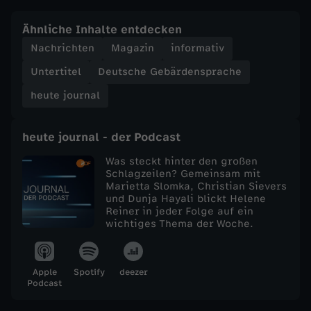
e
Ähnliche Inhalte entdecken
Nachrichten
Magazin
informativ
j
Untertitel
Deutsche Gebärdensprache
o
heute journal
u
heute journal - der Podcast
r
Was steckt hinter den großen
Schlagzeilen? Gemeinsam mit
Marietta Slomka, Christian Sievers
n
und Dunja Hayali blickt Helene
Reiner in jeder Folge auf ein
a
wichtiges Thema der Woche.
l
Apple
Spotify
deezer
Podcast
v