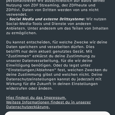
e
personalisieren wir ausschließlich auf Basis deiner
Nutzung von ZDF Streaming, der ZDFheute und
ZDFtivi. Daten von Dritten werden von uns nicht
Das ZDF
r
verwendet.
• Social Media und externe Drittsysteme:
Wir nutzen
ZDF Unternehmen
Social-Media-Tools und Dienste von anderen
2
Anbietern. Unter anderem um das Teilen von Inhalten
Karriere
zu ermöglichen.
Presseportal
0
Du kannst entscheiden, für welche Zwecke wir deine
ZDF goes Schule
Daten speichern und verarbeiten dürfen. Dies
2
betrifft nur dein aktuell genutztes Gerät. Mit
Werbefernsehen
"Zustimmen" erklärst du deine Zustimmung zu
unserer Datenverarbeitung, für die wir deine
Mainzelmännchen
2
Einwilligung benötigen. Oder du legst unter
"Einstellungen/Ablehnen" fest, welchen Zwecken du
deine Zustimmung gibst und welchen nicht. Deine
Datenschutzeinstellungen kannst du jederzeit mit
Wirkung für die Zukunft in deinen Einstellungen
widerrufen oder ändern.
Hier findest du das Impressum.
Partner
Weitere Informationen findest du in unserer
Datenschutzerklärung.