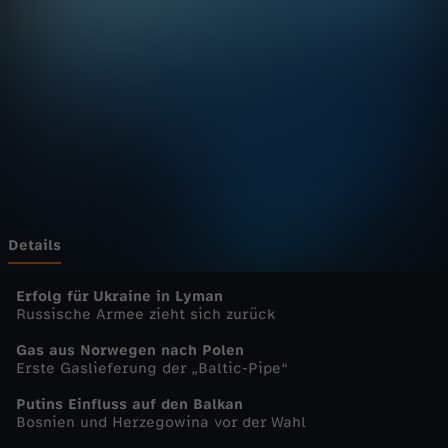
u
r
n
a
l
-
Details
h
Erfolg für Ukraine in Lyman
Russische Armee zieht sich zurück
e
Gas aus Norwegen nach Polen
Erste Gaslieferung der „Baltic-Pipe“
u
Putins Einfluss auf den Balkan
Bosnien und Herzegowina vor der Wahl
t