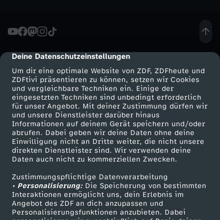
o
m
Deine Datenschutzeinstellungen
1
cmp-dialog-description
Um dir eine optimale Website von ZDF, ZDFheute und
.
ZDFtivi präsentieren zu können, setzen wir Cookies
und vergleichbare Techniken ein. Einige der
eingesetzten Techniken sind unbedingt erforderlich
O
für unser Angebot. Mit deiner Zustimmung dürfen wir
Mehr ZDF
Service
und unsere Dienstleister darüber hinaus
Informationen auf deinem Gerät speichern und/oder
k
ZDF-Apps
ZDFmitreden
abrufen. Dabei geben wir deine Daten ohne deine
Einwilligung nicht an Dritte weiter, die nicht unsere
Smart TV
Kontakt zum ZDF
t
direkten Dienstleister sind. Wir verwenden deine
Daten auch nicht zu kommerziellen Zwecken.
ZDFtext
Tickets
o
Zustimmungspflichtige Datenverarbeitung
Livestreams
Zuschauerservice
• Personalisierung:
Die Speicherung von bestimmten
Sendungen A-Z
Hilfe
Interaktionen ermöglicht uns, dein Erlebnis im
b
Angebot des ZDF an dich anzupassen und
TV-Programm
Personalisierungsfunktionen anzubieten. Dabei