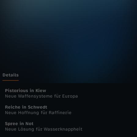
u
r
n
a
l
-
Details
h
Pistorious in Kiew
Neue Waffensysteme für Europa
e
Reiche in Schwedt
Neue Hoffnung für Raffinerie
u
Spree in Not
Neue Lösung für Wasserknappheit
t