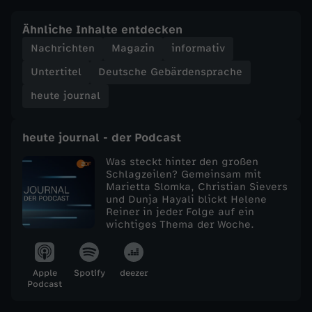
e
Ähnliche Inhalte entdecken
Nachrichten
Magazin
informativ
j
Untertitel
Deutsche Gebärdensprache
o
heute journal
u
heute journal - der Podcast
r
Was steckt hinter den großen
Schlagzeilen? Gemeinsam mit
Marietta Slomka, Christian Sievers
n
und Dunja Hayali blickt Helene
Reiner in jeder Folge auf ein
a
wichtiges Thema der Woche.
l
Apple
Spotify
deezer
Podcast
v