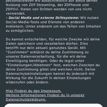
0
personalisieren wir ausschließlich auf Basis deiner
Nutzung von ZDF Streaming, der ZDFheute und
ZDFtivi. Daten von Dritten werden von uns nicht
Das ZDF
2
verwendet.
• Social Media und externe Drittsysteme:
Wir nutzen
ZDF Unternehmen
Social-Media-Tools und Dienste von anderen
6
Anbietern. Unter anderem um das Teilen von Inhalten
Karriere
zu ermöglichen.
Presseportal
Du kannst entscheiden, für welche Zwecke wir deine
ZDF goes Schule
Daten speichern und verarbeiten dürfen. Dies
betrifft nur dein aktuell genutztes Gerät. Mit
Werbefernsehen
"Zustimmen" erklärst du deine Zustimmung zu
unserer Datenverarbeitung, für die wir deine
Mainzelmännchen
Einwilligung benötigen. Oder du legst unter
"Einstellungen/Ablehnen" fest, welchen Zwecken du
deine Zustimmung gibst und welchen nicht. Deine
Datenschutzeinstellungen kannst du jederzeit mit
Wirkung für die Zukunft in deinen Einstellungen
widerrufen oder ändern.
Hier findest du das Impressum.
Partner
Weitere Informationen findest du in unserer
Datenschutzerklärung.