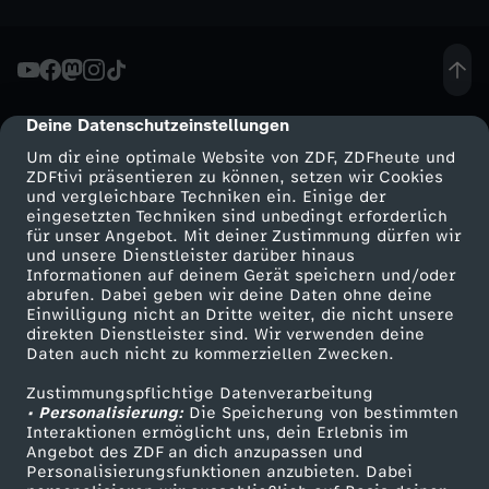
o
m
Deine Datenschutzeinstellungen
1
cmp-dialog-description
Um dir eine optimale Website von ZDF, ZDFheute und
1
ZDFtivi präsentieren zu können, setzen wir Cookies
und vergleichbare Techniken ein. Einige der
eingesetzten Techniken sind unbedingt erforderlich
.
für unser Angebot. Mit deiner Zustimmung dürfen wir
Mehr ZDF
Service
und unsere Dienstleister darüber hinaus
Informationen auf deinem Gerät speichern und/oder
M
ZDF-Apps
ZDFmitreden
abrufen. Dabei geben wir deine Daten ohne deine
Einwilligung nicht an Dritte weiter, die nicht unsere
Smart TV
Kontakt zum ZDF
a
direkten Dienstleister sind. Wir verwenden deine
Daten auch nicht zu kommerziellen Zwecken.
ZDFtext
Tickets
i
Zustimmungspflichtige Datenverarbeitung
Livestreams
Zuschauerservice
• Personalisierung:
Die Speicherung von bestimmten
Sendungen A-Z
Hilfe
Interaktionen ermöglicht uns, dein Erlebnis im
2
Angebot des ZDF an dich anzupassen und
TV-Programm
Personalisierungsfunktionen anzubieten. Dabei