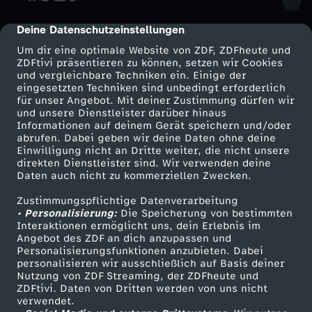
o
Deine Datenschutzeinstellungen
cmp-dialog-description
m
Um dir eine optimale Website von ZDF, ZDFheute und
ZDFtivi präsentieren zu können, setzen wir Cookies
und vergleichbare Techniken ein. Einige der
1
eingesetzten Techniken sind unbedingt erforderlich
für unser Angebot. Mit deiner Zustimmung dürfen wir
Mehr ZDF
1
Service
und unsere Dienstleister darüber hinaus
Informationen auf deinem Gerät speichern und/oder
ZDF-Apps
ZDFmitreden
abrufen. Dabei geben wir deine Daten ohne deine
.
Einwilligung nicht an Dritte weiter, die nicht unsere
Smart TV
Kontakt zum ZDF
direkten Dienstleister sind. Wir verwenden deine
Daten auch nicht zu kommerziellen Zwecken.
ZDFtext
O
Tickets
Zustimmungspflichtige Datenverarbeitung
Livestreams
Zuschauerservice
k
• Personalisierung:
Die Speicherung von bestimmten
Sendungen A-Z
Hilfe
Interaktionen ermöglicht uns, dein Erlebnis im
Angebot des ZDF an dich anzupassen und
TV-Programm
t
Personalisierungsfunktionen anzubieten. Dabei
personalisieren wir ausschließlich auf Basis deiner
Nutzung von ZDF Streaming, der ZDFheute und
o
ZDFtivi. Daten von Dritten werden von uns nicht
Das ZDF
verwendet.