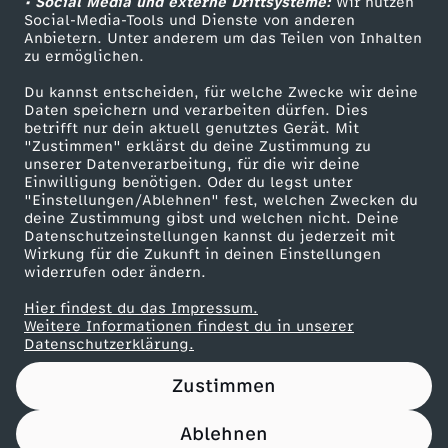
b
• Social Media und externe Drittsysteme:
Wir nutzen
ZDF Unternehmen
Social-Media-Tools und Dienste von anderen
Anbietern. Unter anderem um das Teilen von Inhalten
Karriere
e
zu ermöglichen.
Presseportal
Du kannst entscheiden, für welche Zwecke wir deine
r
ZDF goes Schule
Daten speichern und verarbeiten dürfen. Dies
betrifft nur dein aktuell genutztes Gerät. Mit
Werbefernsehen
2
"Zustimmen" erklärst du deine Zustimmung zu
unserer Datenverarbeitung, für die wir deine
Mainzelmännchen
Einwilligung benötigen. Oder du legst unter
0
"Einstellungen/Ablehnen" fest, welchen Zwecken du
deine Zustimmung gibst und welchen nicht. Deine
Datenschutzeinstellungen kannst du jederzeit mit
2
Wirkung für die Zukunft in deinen Einstellungen
widerrufen oder ändern.
5
Hier findest du das Impressum.
Partner
Weitere Informationen findest du in unserer
Datenschutzerklärung.
Zustimmen
Ablehnen