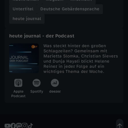
Untertitel
Deutsche Gebärdensprache
e
heute journal
j
heute journal - der Podcast
o
Was steckt hinter den großen
u
Schlagzeilen? Gemeinsam mit
Marietta Slomka, Christian Sievers
und Dunja Hayali blickt Helene
r
Reiner in jeder Folge auf ein
wichtiges Thema der Woche.
n
Apple
Spotify
deezer
a
Podcast
l
v