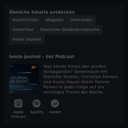
e
Ähnliche Inhalte entdecken
Nachrichten
Magazin
informativ
j
Untertitel
Deutsche Gebärdensprache
o
heute journal
u
heute journal - der Podcast
r
Was steckt hinter den großen
Schlagzeilen? Gemeinsam mit
Marietta Slomka, Christian Sievers
n
und Dunja Hayali blickt Helene
Reiner in jeder Folge auf ein
a
wichtiges Thema der Woche.
l
Apple
Spotify
deezer
Podcast
v