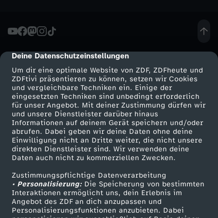
o
m
Deine Datenschutzeinstellungen
1
cmp-dialog-description
Um dir eine optimale Website von ZDF, ZDFheute und
2
ZDFtivi präsentieren zu können, setzen wir Cookies
und vergleichbare Techniken ein. Einige der
eingesetzten Techniken sind unbedingt erforderlich
.
für unser Angebot. Mit deiner Zustimmung dürfen wir
Mehr ZDF
Service
und unsere Dienstleister darüber hinaus
Informationen auf deinem Gerät speichern und/oder
A
ZDF-Apps
ZDFmitreden
abrufen. Dabei geben wir deine Daten ohne deine
Einwilligung nicht an Dritte weiter, die nicht unsere
Smart TV
Kontakt zum ZDF
u
direkten Dienstleister sind. Wir verwenden deine
Daten auch nicht zu kommerziellen Zwecken.
ZDFtext
Tickets
g
Zustimmungspflichtige Datenverarbeitung
Livestreams
Zuschauerservice
• Personalisierung:
Die Speicherung von bestimmten
Sendungen A-Z
Hilfe
Interaktionen ermöglicht uns, dein Erlebnis im
u
Angebot des ZDF an dich anzupassen und
TV-Programm
Personalisierungsfunktionen anzubieten. Dabei