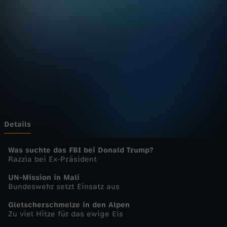
u
r
n
a
l
-
Details
h
Was suchte das FBI bei Donald Trump?
Razzia bei Ex-Präsident
e
UN-Mission in Mali
Bundeswehr setzt Einsatz aus
u
Gletscherschmelze in den Alpen
Zu viel Hitze für das ewige Eis
t