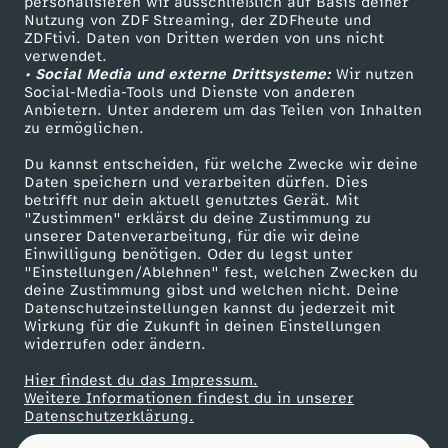
s
personalisieren wir ausschließlich auf Basis deiner
Nutzung von ZDF Streaming, der ZDFheute und
ZDFtivi. Daten von Dritten werden von uns nicht
Das ZDF
t
verwendet.
• Social Media und externe Drittsysteme:
Wir nutzen
ZDF Unternehmen
Social-Media-Tools und Dienste von anderen
2
Anbietern. Unter anderem um das Teilen von Inhalten
Karriere
zu ermöglichen.
Presseportal
0
Du kannst entscheiden, für welche Zwecke wir deine
ZDF goes Schule
Daten speichern und verarbeiten dürfen. Dies
2
betrifft nur dein aktuell genutztes Gerät. Mit
Werbefernsehen
"Zustimmen" erklärst du deine Zustimmung zu
unserer Datenverarbeitung, für die wir deine
Mainzelmännchen
2
Einwilligung benötigen. Oder du legst unter
"Einstellungen/Ablehnen" fest, welchen Zwecken du
deine Zustimmung gibst und welchen nicht. Deine
Datenschutzeinstellungen kannst du jederzeit mit
Wirkung für die Zukunft in deinen Einstellungen
widerrufen oder ändern.
Hier findest du das Impressum.
Partner
Weitere Informationen findest du in unserer
Datenschutzerklärung.