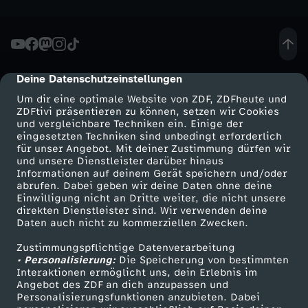
o
m
Deine Datenschutzeinstellungen
1
cmp-dialog-description
Um dir eine optimale Website von ZDF, ZDFheute und
2
ZDFtivi präsentieren zu können, setzen wir Cookies
und vergleichbare Techniken ein. Einige der
eingesetzten Techniken sind unbedingt erforderlich
.
für unser Angebot. Mit deiner Zustimmung dürfen wir
Mehr ZDF
Service
und unsere Dienstleister darüber hinaus
Informationen auf deinem Gerät speichern und/oder
F
ZDF-Apps
ZDFmitreden
abrufen. Dabei geben wir deine Daten ohne deine
Einwilligung nicht an Dritte weiter, die nicht unsere
Smart TV
Kontakt zum ZDF
e
direkten Dienstleister sind. Wir verwenden deine
Daten auch nicht zu kommerziellen Zwecken.
ZDFtext
Tickets
b
Zustimmungspflichtige Datenverarbeitung
Livestreams
Zuschauerservice
• Personalisierung:
Die Speicherung von bestimmten
Sendungen A-Z
Hilfe
Interaktionen ermöglicht uns, dein Erlebnis im
r
Angebot des ZDF an dich anzupassen und
TV-Programm
Personalisierungsfunktionen anzubieten. Dabei