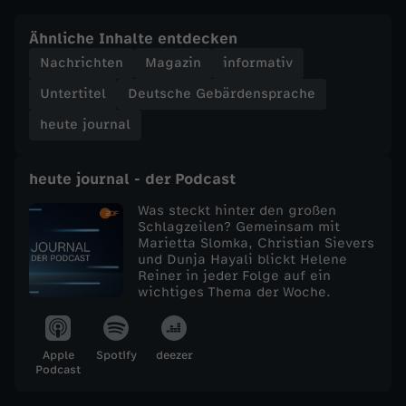
e
Ähnliche Inhalte entdecken
Nachrichten
Magazin
informativ
j
Untertitel
Deutsche Gebärdensprache
o
heute journal
u
heute journal - der Podcast
r
Was steckt hinter den großen
Schlagzeilen? Gemeinsam mit
Marietta Slomka, Christian Sievers
n
und Dunja Hayali blickt Helene
Reiner in jeder Folge auf ein
a
wichtiges Thema der Woche.
l
Apple
Spotify
deezer
Podcast
v