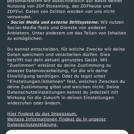
u
personalisieren wir ausschließlich auf Basis deiner
Nutzung von ZDF Streaming, der ZDFheute und
ZDFtivi. Daten von Dritten werden von uns nicht
Das ZDF
a
verwendet.
• Social Media und externe Drittsysteme:
Wir nutzen
ZDF Unternehmen
Social-Media-Tools und Dienste von anderen
r
Anbietern. Unter anderem um das Teilen von Inhalten
Karriere
zu ermöglichen.
Presseportal
2
Du kannst entscheiden, für welche Zwecke wir deine
ZDF goes Schule
Daten speichern und verarbeiten dürfen. Dies
0
betrifft nur dein aktuell genutztes Gerät. Mit
Werbefernsehen
"Zustimmen" erklärst du deine Zustimmung zu
unserer Datenverarbeitung, für die wir deine
Mainzelmännchen
2
Einwilligung benötigen. Oder du legst unter
"Einstellungen/Ablehnen" fest, welchen Zwecken du
6
deine Zustimmung gibst und welchen nicht. Deine
Datenschutzeinstellungen kannst du jederzeit mit
Wirkung für die Zukunft in deinen Einstellungen
widerrufen oder ändern.
Hier findest du das Impressum.
Partner
Weitere Informationen findest du in unserer
Datenschutzerklärung.