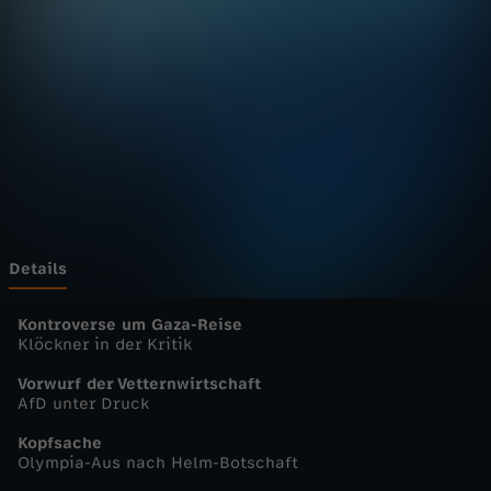
u
r
n
a
l
-
Details
h
Kontroverse um Gaza-Reise
Klöckner in der Kritik
e
Vorwurf der Vetternwirtschaft
AfD unter Druck
u
Kopfsache
Olympia-Aus nach Helm-Botschaft
t