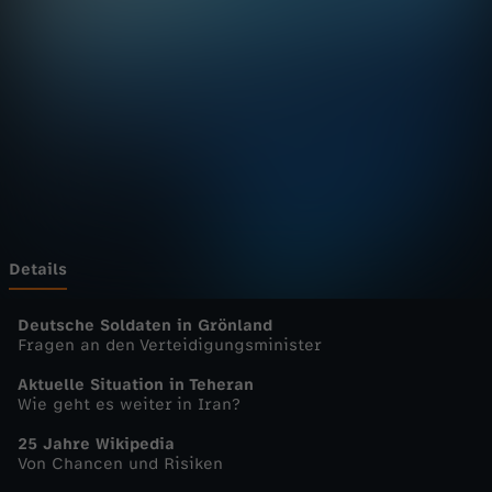
u
r
n
a
l
-
Details
h
Deutsche Soldaten in Grönland
Fragen an den Verteidigungsminister
e
Aktuelle Situation in Teheran
Wie geht es weiter in Iran?
u
25 Jahre Wikipedia
Von Chancen und Risiken
t