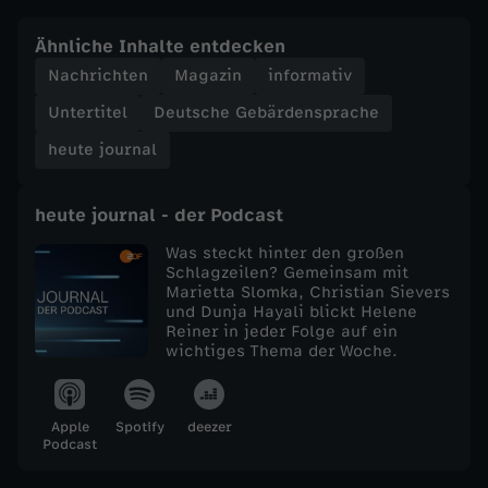
e
Ähnliche Inhalte entdecken
Nachrichten
Magazin
informativ
j
Untertitel
Deutsche Gebärdensprache
o
heute journal
u
heute journal - der Podcast
r
Was steckt hinter den großen
Schlagzeilen? Gemeinsam mit
Marietta Slomka, Christian Sievers
n
und Dunja Hayali blickt Helene
Reiner in jeder Folge auf ein
a
wichtiges Thema der Woche.
l
Apple
Spotify
deezer
Podcast
v