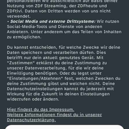
a
personalisieren wir ausschließlich auf Basis deiner
Nutzung von ZDF Streaming, der ZDFheute und
ZDFtivi. Daten von Dritten werden von uns nicht
Das ZDF
r
verwendet.
• Social Media und externe Drittsysteme:
Wir nutzen
ZDF Unternehmen
Social-Media-Tools und Dienste von anderen
2
Anbietern. Unter anderem um das Teilen von Inhalten
Karriere
zu ermöglichen.
Presseportal
0
Du kannst entscheiden, für welche Zwecke wir deine
ZDF goes Schule
Daten speichern und verarbeiten dürfen. Dies
2
betrifft nur dein aktuell genutztes Gerät. Mit
Werbefernsehen
"Zustimmen" erklärst du deine Zustimmung zu
unserer Datenverarbeitung, für die wir deine
Mainzelmännchen
6
Einwilligung benötigen. Oder du legst unter
"Einstellungen/Ablehnen" fest, welchen Zwecken du
deine Zustimmung gibst und welchen nicht. Deine
Datenschutzeinstellungen kannst du jederzeit mit
Wirkung für die Zukunft in deinen Einstellungen
widerrufen oder ändern.
Hier findest du das Impressum.
Partner
Weitere Informationen findest du in unserer
Datenschutzerklärung.