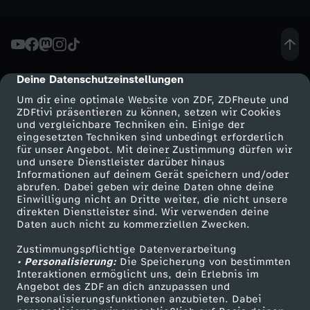
o
m
Deine Datenschutzeinstellungen
1
cmp-dialog-description
Um dir eine optimale Website von ZDF, ZDFheute und
5
ZDFtivi präsentieren zu können, setzen wir Cookies
und vergleichbare Techniken ein. Einige der
eingesetzten Techniken sind unbedingt erforderlich
.
für unser Angebot. Mit deiner Zustimmung dürfen wir
Mehr ZDF
Service
und unsere Dienstleister darüber hinaus
Informationen auf deinem Gerät speichern und/oder
J
ZDF-Apps
ZDFmitreden
abrufen. Dabei geben wir deine Daten ohne deine
Einwilligung nicht an Dritte weiter, die nicht unsere
Smart TV
Kontakt zum ZDF
a
direkten Dienstleister sind. Wir verwenden deine
Daten auch nicht zu kommerziellen Zwecken.
ZDFtext
Tickets
n
Zustimmungspflichtige Datenverarbeitung
Livestreams
Zuschauerservice
• Personalisierung:
Die Speicherung von bestimmten
Sendungen A-Z
Hilfe
Interaktionen ermöglicht uns, dein Erlebnis im
u
Angebot des ZDF an dich anzupassen und
TV-Programm
Personalisierungsfunktionen anzubieten. Dabei