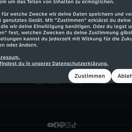
em um das Teilen von Inhalten zu ermöglichen.
 für welche Zwecke wir deine Daten speichern und ver
ell genutztes Gerät. Mit "Zustimmen" erklärst du dein
heute journal - der Podcas
die wir deine Einwilligung benötigen. Oder du legst u
en" fest, welchen Zwecken du deine Zustimmung gibst
Was steckt hinter den großen Schla
ellungen kannst du jederzeit mit Wirkung für die Zuku
Gemeinsam mit Marietta Slomka, C
en oder ändern.
Sievers und Dunja Hayali blickt Hel
jeder Folge auf ein wichtiges Them
pressum.
findest du in unserer Datenschutzerklärung.
Zustimmen
Able
Apple Podcast
Spotify
deezer