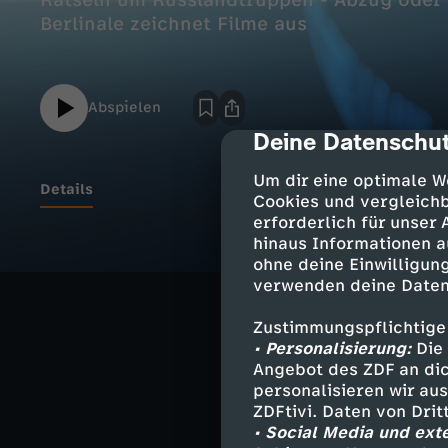
Rätseln um Russlandtruppen - Abzug oder 
Berlinale zeichnet Filme aus
Abspielen
Deine Datenschut
cmp-dialog-des
Um dir eine optimale W
Details
Cookies und vergleichb
erforderlich für unser
hinaus Informationen a
Themen liegen 
ohne deine Einwilligung
verwenden deine Daten
Zustimmungspflichtige
• Personalisierung:
Die 
Ähnliche 
Angebot des ZDF an dic
personalisieren wir au
Nachrichte
ZDFtivi. Daten von Dri
• Social Media und ext
Deutsche G