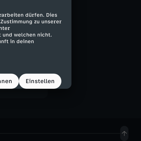
arbeiten dürfen. Dies
e Zustimmung zu unserer
t
nter
 und welchen nicht.
gzeilen?
nft in deinen
hristian
ene Reiner in
a der Woche.
hnen
Einstellen