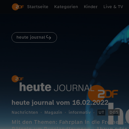
Startseite
Kategorien
Kinder
Live & TV
heute journal
heute journal vom 16.02.2022
Nachrichten
Magazin
informativ
UT
DGS
2
Mit den Themen: Fahrplan in die Freiheit 