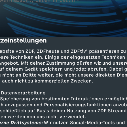
Aufmarsch?; Bären in Berlin -
zeinstellungen
cription
ebsite von ZDF, ZDFheute und ZDFtivi präsentieren zu
are Techniken ein. Einige der eingesetzten Techniken
 Angebot. Mit deiner Zustimmung dürfen wir und unser
uf deinem Gerät speichern und/oder abrufen. Dabei 
noch nicht vor
 nicht an Dritte weiter, die nicht unsere direkten Dien
 auch nicht zu kommerziellen Zwecken.
 Datenverarbeitung
Speicherung von bestimmten Interaktionen ermöglicht
Inhalte entdecken
h anzupassen und Personalisierungsfunktionen anzub
sschließlich auf Basis deiner Nutzung von ZDF Stream
n
Magazin
informativ
Untertitel
tten werden von uns nicht verwendet.
erne Drittsysteme:
Wir nutzen Social-Media-Tools und
ebärdensprache
heute journal