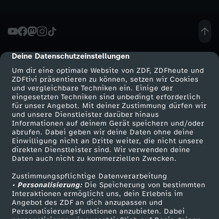
o
m
Deine Datenschutzeinstellungen
2
cmp-dialog-description
Um dir eine optimale Website von ZDF, ZDFheute und
.
ZDFtivi präsentieren zu können, setzen wir Cookies
und vergleichbare Techniken ein. Einige der
eingesetzten Techniken sind unbedingt erforderlich
O
für unser Angebot. Mit deiner Zustimmung dürfen wir
Mehr ZDF
Service
und unsere Dienstleister darüber hinaus
Informationen auf deinem Gerät speichern und/oder
k
ZDF-Apps
ZDFmitreden
abrufen. Dabei geben wir deine Daten ohne deine
Einwilligung nicht an Dritte weiter, die nicht unsere
Smart TV
Kontakt zum ZDF
t
direkten Dienstleister sind. Wir verwenden deine
Daten auch nicht zu kommerziellen Zwecken.
ZDFtext
Tickets
o
Zustimmungspflichtige Datenverarbeitung
Livestreams
Zuschauerservice
• Personalisierung:
Die Speicherung von bestimmten
Sendungen A-Z
Hilfe
Interaktionen ermöglicht uns, dein Erlebnis im
b
Angebot des ZDF an dich anzupassen und
TV-Programm
Personalisierungsfunktionen anzubieten. Dabei