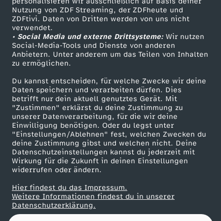
e
personalisieren wir ausschließlich auf Basis deiner
Nutzung von ZDF Streaming, der ZDFheute und
ZDFtivi. Daten von Dritten werden von uns nicht
Das ZDF
r
verwendet.
• Social Media und externe Drittsysteme:
Wir nutzen
ZDF Unternehmen
Social-Media-Tools und Dienste von anderen
2
Anbietern. Unter anderem um das Teilen von Inhalten
Karriere
zu ermöglichen.
Presseportal
0
Du kannst entscheiden, für welche Zwecke wir deine
ZDF goes Schule
Daten speichern und verarbeiten dürfen. Dies
2
betrifft nur dein aktuell genutztes Gerät. Mit
Werbefernsehen
"Zustimmen" erklärst du deine Zustimmung zu
unserer Datenverarbeitung, für die wir deine
Mainzelmännchen
5
Einwilligung benötigen. Oder du legst unter
"Einstellungen/Ablehnen" fest, welchen Zwecken du
deine Zustimmung gibst und welchen nicht. Deine
Datenschutzeinstellungen kannst du jederzeit mit
Wirkung für die Zukunft in deinen Einstellungen
widerrufen oder ändern.
Hier findest du das Impressum.
Partner
Weitere Informationen findest du in unserer
Datenschutzerklärung.