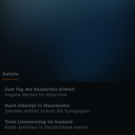
u
Wechseln zu: ZDFheute
r
n
a
l
-
Details
h
Zum Tag der Deutschen Einheit
Angela Merkel im Interview
e
Nach Attentat in Manchester
Starmer erhöht Schutz für Synagogen
u
Trotz Lizenzentzug im Ausland
Ärzte arbeiten in Deutschland weiter
t