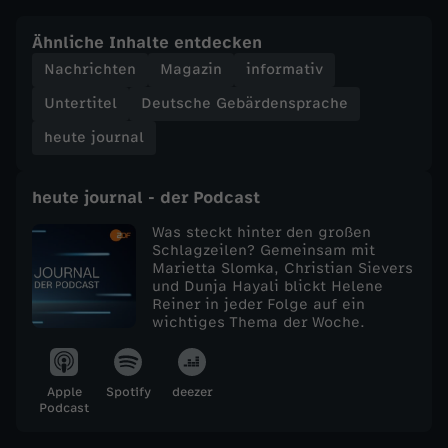
e
Ähnliche Inhalte entdecken
Nachrichten
Magazin
informativ
j
Untertitel
Deutsche Gebärdensprache
o
heute journal
u
heute journal - der Podcast
r
Was steckt hinter den großen
Schlagzeilen? Gemeinsam mit
Marietta Slomka, Christian Sievers
n
und Dunja Hayali blickt Helene
Reiner in jeder Folge auf ein
a
wichtiges Thema der Woche.
l
Apple
Spotify
deezer
Podcast
v