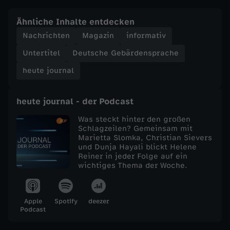
e
Ähnliche Inhalte entdecken
Nachrichten
Magazin
informativ
j
Untertitel
Deutsche Gebärdensprache
o
heute journal
u
heute journal - der Podcast
r
Was steckt hinter den großen
Schlagzeilen? Gemeinsam mit
Marietta Slomka, Christian Sievers
n
und Dunja Hayali blickt Helene
Reiner in jeder Folge auf ein
a
wichtiges Thema der Woche.
l
Apple
Spotify
deezer
Podcast
v