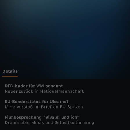
u
r
n
a
l
-
Details
h
DFB-Kader für WM benannt
Neuer zurück in Nationalmannschaft
e
EU-Sonderstatus für Ukraine?
Merz-Vorstoß im Brief an EU-Spitzen
u
Filmbesprechung "Vivaldi und ich"
Drama über Musik und Selbstbestimmung
t