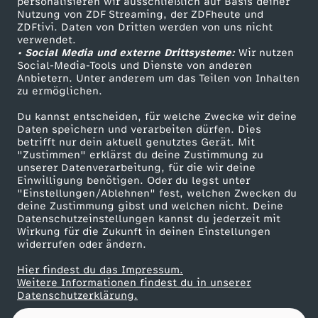
0
personalisieren wir ausschließlich auf Basis deiner
Nutzung von ZDF Streaming, der ZDFheute und
ZDFtivi. Daten von Dritten werden von uns nicht
Das ZDF
2
verwendet.
• Social Media und externe Drittsysteme:
Wir nutzen
ZDF Unternehmen
Social-Media-Tools und Dienste von anderen
6
Anbietern. Unter anderem um das Teilen von Inhalten
Karriere
zu ermöglichen.
Presseportal
Du kannst entscheiden, für welche Zwecke wir deine
ZDF goes Schule
Daten speichern und verarbeiten dürfen. Dies
betrifft nur dein aktuell genutztes Gerät. Mit
Werbefernsehen
"Zustimmen" erklärst du deine Zustimmung zu
unserer Datenverarbeitung, für die wir deine
Mainzelmännchen
Einwilligung benötigen. Oder du legst unter
"Einstellungen/Ablehnen" fest, welchen Zwecken du
deine Zustimmung gibst und welchen nicht. Deine
Datenschutzeinstellungen kannst du jederzeit mit
Wirkung für die Zukunft in deinen Einstellungen
widerrufen oder ändern.
Hier findest du das Impressum.
Partner
Weitere Informationen findest du in unserer
Datenschutzerklärung.