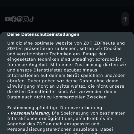
o
m
Deine Datenschutzeinstellungen
2
cmp-dialog-description
Um dir eine optimale Website von ZDF, ZDFheute und
1
ZDFtivi präsentieren zu können, setzen wir Cookies
und vergleichbare Techniken ein. Einige der
eingesetzten Techniken sind unbedingt erforderlich
.
für unser Angebot. Mit deiner Zustimmung dürfen wir
Mehr ZDF
Service
und unsere Dienstleister darüber hinaus
Informationen auf deinem Gerät speichern und/oder
M
ZDF-Apps
ZDFmitreden
abrufen. Dabei geben wir deine Daten ohne deine
Einwilligung nicht an Dritte weiter, die nicht unsere
Smart TV
Kontakt zum ZDF
a
direkten Dienstleister sind. Wir verwenden deine
Daten auch nicht zu kommerziellen Zwecken.
ZDFtext
Tickets
i
Zustimmungspflichtige Datenverarbeitung
Livestreams
Zuschauerservice
• Personalisierung:
Die Speicherung von bestimmten
Sendungen A-Z
Hilfe
Interaktionen ermöglicht uns, dein Erlebnis im
2
Angebot des ZDF an dich anzupassen und
TV-Programm
Personalisierungsfunktionen anzubieten. Dabei