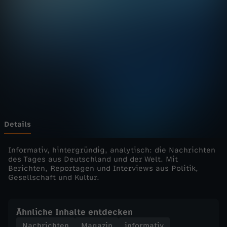
u
r
n
a
l
-
Details
h
Informativ, hintergründig, analytisch: die Nachrichten
des Tages aus Deutschland und der Welt. Mit
Berichten, Reportagen und Interviews aus Politik,
e
Gesellschaft und Kultur.
u
Ähnliche Inhalte entdecken
t
Nachrichten
Magazin
informativ