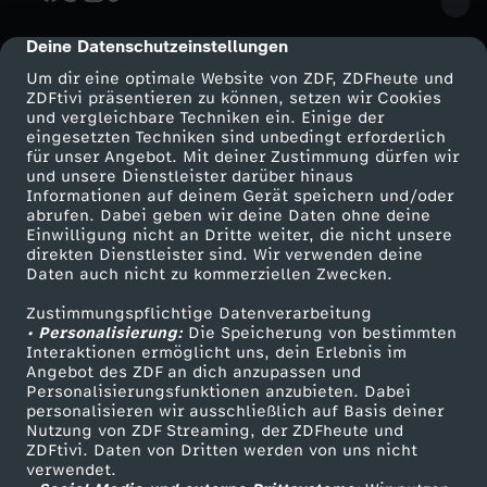
o
Deine Datenschutzeinstellungen
cmp-dialog-description
m
Um dir eine optimale Website von ZDF, ZDFheute und
ZDFtivi präsentieren zu können, setzen wir Cookies
und vergleichbare Techniken ein. Einige der
2
eingesetzten Techniken sind unbedingt erforderlich
für unser Angebot. Mit deiner Zustimmung dürfen wir
Mehr ZDF
2
Service
und unsere Dienstleister darüber hinaus
Informationen auf deinem Gerät speichern und/oder
ZDF-Apps
ZDFmitreden
abrufen. Dabei geben wir deine Daten ohne deine
.
Einwilligung nicht an Dritte weiter, die nicht unsere
Smart TV
Kontakt zum ZDF
direkten Dienstleister sind. Wir verwenden deine
Daten auch nicht zu kommerziellen Zwecken.
ZDFtext
N
Tickets
Zustimmungspflichtige Datenverarbeitung
Livestreams
Zuschauerservice
o
• Personalisierung:
Die Speicherung von bestimmten
Sendungen A-Z
Hilfe
Interaktionen ermöglicht uns, dein Erlebnis im
Angebot des ZDF an dich anzupassen und
TV-Programm
v
Personalisierungsfunktionen anzubieten. Dabei
personalisieren wir ausschließlich auf Basis deiner
Nutzung von ZDF Streaming, der ZDFheute und
e
ZDFtivi. Daten von Dritten werden von uns nicht
Das ZDF
verwendet.