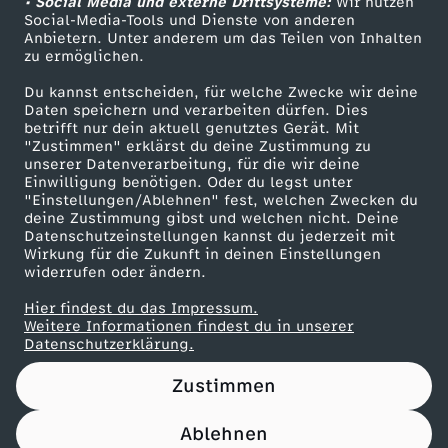
m
• Social Media und externe Drittsysteme:
Wir nutzen
ZDF Unternehmen
Social-Media-Tools und Dienste von anderen
Anbietern. Unter anderem um das Teilen von Inhalten
Karriere
b
zu ermöglichen.
Presseportal
Du kannst entscheiden, für welche Zwecke wir deine
e
ZDF goes Schule
Daten speichern und verarbeiten dürfen. Dies
betrifft nur dein aktuell genutztes Gerät. Mit
Werbefernsehen
r
"Zustimmen" erklärst du deine Zustimmung zu
unserer Datenverarbeitung, für die wir deine
Mainzelmännchen
Einwilligung benötigen. Oder du legst unter
2
"Einstellungen/Ablehnen" fest, welchen Zwecken du
deine Zustimmung gibst und welchen nicht. Deine
Datenschutzeinstellungen kannst du jederzeit mit
0
Wirkung für die Zukunft in deinen Einstellungen
widerrufen oder ändern.
2
Hier findest du das Impressum.
Partner
Weitere Informationen findest du in unserer
5
Datenschutzerklärung.
Zustimmen
Ablehnen