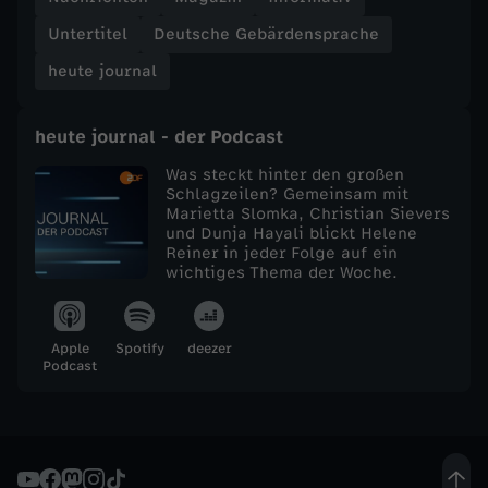
Untertitel
Deutsche Gebärdensprache
e
heute journal
j
heute journal - der Podcast
o
Was steckt hinter den großen
u
Schlagzeilen? Gemeinsam mit
Marietta Slomka, Christian Sievers
und Dunja Hayali blickt Helene
r
Reiner in jeder Folge auf ein
wichtiges Thema der Woche.
n
Apple
Spotify
deezer
a
Podcast
l
v