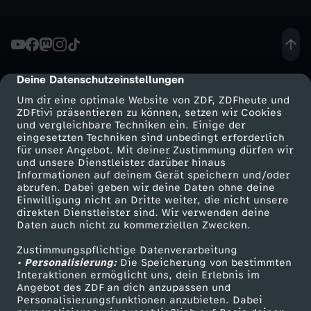
o
m
Deine Datenschutzeinstellungen
2
cmp-dialog-description
Um dir eine optimale Website von ZDF, ZDFheute und
2
ZDFtivi präsentieren zu können, setzen wir Cookies
und vergleichbare Techniken ein. Einige der
eingesetzten Techniken sind unbedingt erforderlich
.
für unser Angebot. Mit deiner Zustimmung dürfen wir
Mehr ZDF
Service
und unsere Dienstleister darüber hinaus
Informationen auf deinem Gerät speichern und/oder
O
ZDF-Apps
ZDFmitreden
abrufen. Dabei geben wir deine Daten ohne deine
Einwilligung nicht an Dritte weiter, die nicht unsere
Smart TV
Kontakt zum ZDF
k
direkten Dienstleister sind. Wir verwenden deine
Daten auch nicht zu kommerziellen Zwecken.
ZDFtext
Tickets
t
Zustimmungspflichtige Datenverarbeitung
Livestreams
Zuschauerservice
• Personalisierung:
Die Speicherung von bestimmten
Sendungen A-Z
Hilfe
Interaktionen ermöglicht uns, dein Erlebnis im
o
Angebot des ZDF an dich anzupassen und
TV-Programm
Personalisierungsfunktionen anzubieten. Dabei