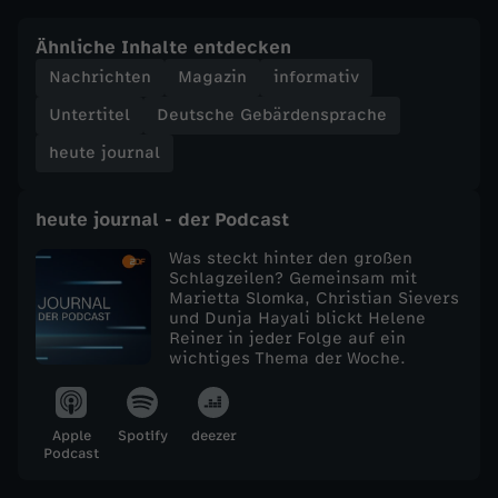
e
Ähnliche Inhalte entdecken
Nachrichten
Magazin
informativ
j
Untertitel
Deutsche Gebärdensprache
o
heute journal
u
heute journal - der Podcast
r
Was steckt hinter den großen
Schlagzeilen? Gemeinsam mit
Marietta Slomka, Christian Sievers
n
und Dunja Hayali blickt Helene
Reiner in jeder Folge auf ein
a
wichtiges Thema der Woche.
l
Apple
Spotify
deezer
Podcast
v