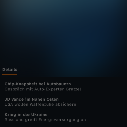
u
r
n
a
l
-
Details
h
Chip-Knappheit bei Autobauern
Gespräch mit Auto-Experten Bratzel
e
JD Vance im Nahen Osten
USA wollen Waffenruhe absichern
u
Krieg in der Ukraine
Russland greift Energieversorgung an
t