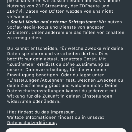
b
personalisieren wir ausschließlich auf Basis deiner
Nutzung von ZDF Streaming, der ZDFheute und
ZDFtivi. Daten von Dritten werden von uns nicht
Das ZDF
e
verwendet.
• Social Media und externe Drittsysteme:
Wir nutzen
ZDF Unternehmen
Social-Media-Tools und Dienste von anderen
r
Anbietern. Unter anderem um das Teilen von Inhalten
Karriere
zu ermöglichen.
Presseportal
2
Du kannst entscheiden, für welche Zwecke wir deine
ZDF goes Schule
Daten speichern und verarbeiten dürfen. Dies
0
betrifft nur dein aktuell genutztes Gerät. Mit
Werbefernsehen
"Zustimmen" erklärst du deine Zustimmung zu
unserer Datenverarbeitung, für die wir deine
Mainzelmännchen
2
Einwilligung benötigen. Oder du legst unter
"Einstellungen/Ablehnen" fest, welchen Zwecken du
5
deine Zustimmung gibst und welchen nicht. Deine
Datenschutzeinstellungen kannst du jederzeit mit
Wirkung für die Zukunft in deinen Einstellungen
widerrufen oder ändern.
Hier findest du das Impressum.
Partner
Weitere Informationen findest du in unserer
Datenschutzerklärung.