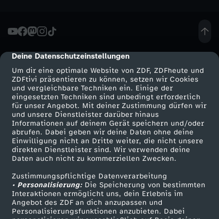
o
m
Deine Datenschutzeinstellungen
2
cmp-dialog-description
Um dir eine optimale Website von ZDF, ZDFheute und
4
ZDFtivi präsentieren zu können, setzen wir Cookies
und vergleichbare Techniken ein. Einige der
eingesetzten Techniken sind unbedingt erforderlich
.
für unser Angebot. Mit deiner Zustimmung dürfen wir
Mehr ZDF
Service
und unsere Dienstleister darüber hinaus
Informationen auf deinem Gerät speichern und/oder
A
ZDF-Apps
ZDFmitreden
abrufen. Dabei geben wir deine Daten ohne deine
Einwilligung nicht an Dritte weiter, die nicht unsere
Smart TV
Kontakt zum ZDF
u
direkten Dienstleister sind. Wir verwenden deine
Daten auch nicht zu kommerziellen Zwecken.
ZDFtext
Tickets
g
Zustimmungspflichtige Datenverarbeitung
Livestreams
Zuschauerservice
• Personalisierung:
Die Speicherung von bestimmten
Sendungen A-Z
Hilfe
Interaktionen ermöglicht uns, dein Erlebnis im
u
Angebot des ZDF an dich anzupassen und
TV-Programm
Personalisierungsfunktionen anzubieten. Dabei