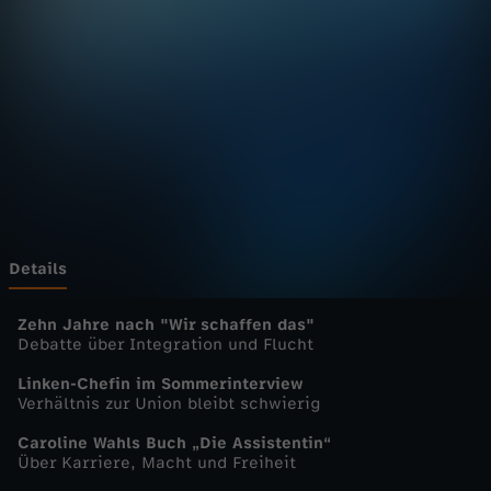
u
r
n
a
l
-
Details
h
Zehn Jahre nach "Wir schaffen das"
Debatte über Integration und Flucht
e
Linken-Chefin im Sommerinterview
Verhältnis zur Union bleibt schwierig
u
Caroline Wahls Buch „Die Assistentin“
Über Karriere, Macht und Freiheit
t