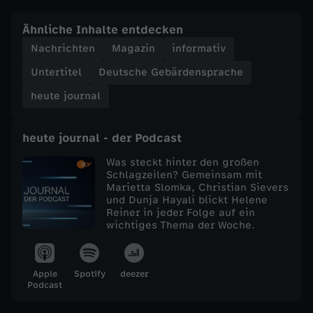
e
Ähnliche Inhalte entdecken
Nachrichten
Magazin
informativ
j
Untertitel
Deutsche Gebärdensprache
o
heute journal
u
heute journal - der Podcast
r
Was steckt hinter den großen
Schlagzeilen? Gemeinsam mit
Marietta Slomka, Christian Sievers
n
und Dunja Hayali blickt Helene
Reiner in jeder Folge auf ein
a
wichtiges Thema der Woche.
l
Apple
Spotify
deezer
Podcast
v