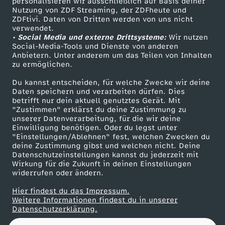
s
personalisieren wir ausschließlich auf Basis deiner
Nutzung von ZDF Streaming, der ZDFheute und
ZDFtivi. Daten von Dritten werden von uns nicht
Das ZDF
t
verwendet.
• Social Media und externe Drittsysteme:
Wir nutzen
ZDF Unternehmen
Social-Media-Tools und Dienste von anderen
2
Anbietern. Unter anderem um das Teilen von Inhalten
Karriere
zu ermöglichen.
Presseportal
0
Du kannst entscheiden, für welche Zwecke wir deine
ZDF goes Schule
Daten speichern und verarbeiten dürfen. Dies
2
betrifft nur dein aktuell genutztes Gerät. Mit
Werbefernsehen
"Zustimmen" erklärst du deine Zustimmung zu
unserer Datenverarbeitung, für die wir deine
Mainzelmännchen
5
Einwilligung benötigen. Oder du legst unter
"Einstellungen/Ablehnen" fest, welchen Zwecken du
deine Zustimmung gibst und welchen nicht. Deine
Datenschutzeinstellungen kannst du jederzeit mit
Wirkung für die Zukunft in deinen Einstellungen
widerrufen oder ändern.
Hier findest du das Impressum.
Partner
Weitere Informationen findest du in unserer
Datenschutzerklärung.