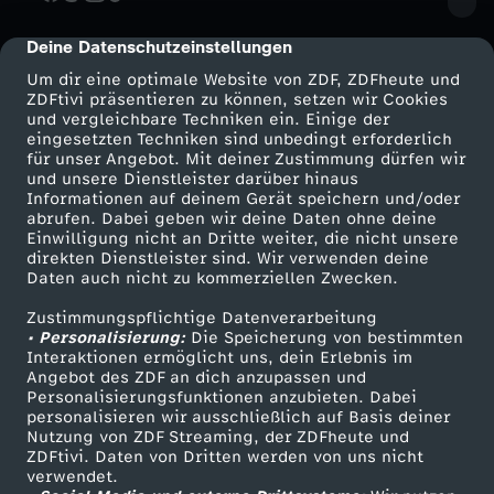
o
Deine Datenschutzeinstellungen
cmp-dialog-description
m
Um dir eine optimale Website von ZDF, ZDFheute und
ZDFtivi präsentieren zu können, setzen wir Cookies
und vergleichbare Techniken ein. Einige der
2
eingesetzten Techniken sind unbedingt erforderlich
für unser Angebot. Mit deiner Zustimmung dürfen wir
Mehr ZDF
4
Service
und unsere Dienstleister darüber hinaus
Informationen auf deinem Gerät speichern und/oder
ZDF-Apps
ZDFmitreden
abrufen. Dabei geben wir deine Daten ohne deine
.
Einwilligung nicht an Dritte weiter, die nicht unsere
Smart TV
Kontakt zum ZDF
direkten Dienstleister sind. Wir verwenden deine
Daten auch nicht zu kommerziellen Zwecken.
ZDFtext
F
Tickets
Zustimmungspflichtige Datenverarbeitung
Livestreams
Zuschauerservice
e
• Personalisierung:
Die Speicherung von bestimmten
Sendungen A-Z
Hilfe
Interaktionen ermöglicht uns, dein Erlebnis im
Angebot des ZDF an dich anzupassen und
TV-Programm
b
Personalisierungsfunktionen anzubieten. Dabei
personalisieren wir ausschließlich auf Basis deiner
Nutzung von ZDF Streaming, der ZDFheute und
r
ZDFtivi. Daten von Dritten werden von uns nicht
Das ZDF
verwendet.