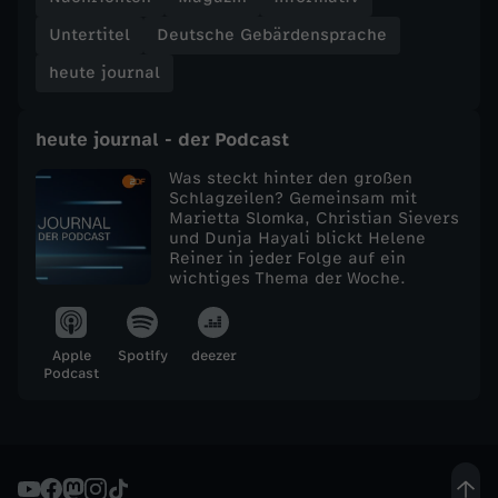
Untertitel
Deutsche Gebärdensprache
e
heute journal
j
heute journal - der Podcast
o
Was steckt hinter den großen
u
Schlagzeilen? Gemeinsam mit
Marietta Slomka, Christian Sievers
und Dunja Hayali blickt Helene
r
Reiner in jeder Folge auf ein
wichtiges Thema der Woche.
n
Apple
Spotify
deezer
a
Podcast
l
v