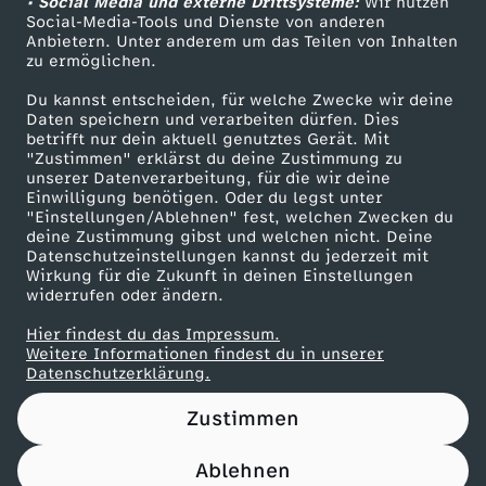
u
• Social Media und externe Drittsysteme:
Wir nutzen
ZDF Unternehmen
Social-Media-Tools und Dienste von anderen
Anbietern. Unter anderem um das Teilen von Inhalten
Karriere
a
zu ermöglichen.
Presseportal
Du kannst entscheiden, für welche Zwecke wir deine
r
ZDF goes Schule
Daten speichern und verarbeiten dürfen. Dies
betrifft nur dein aktuell genutztes Gerät. Mit
Werbefernsehen
2
"Zustimmen" erklärst du deine Zustimmung zu
unserer Datenverarbeitung, für die wir deine
Mainzelmännchen
Einwilligung benötigen. Oder du legst unter
0
"Einstellungen/Ablehnen" fest, welchen Zwecken du
deine Zustimmung gibst und welchen nicht. Deine
Datenschutzeinstellungen kannst du jederzeit mit
2
Wirkung für die Zukunft in deinen Einstellungen
widerrufen oder ändern.
6
Hier findest du das Impressum.
Partner
Weitere Informationen findest du in unserer
Datenschutzerklärung.
Zustimmen
Ablehnen