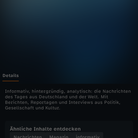
u
r
n
a
l
-
Details
h
Informativ, hintergründig, analytisch: die Nachrichten
des Tages aus Deutschland und der Welt. Mit
Berichten, Reportagen und Interviews aus Politik,
e
Gesellschaft und Kultur.
u
Ähnliche Inhalte entdecken
t
Nachrichten
Magazin
informativ