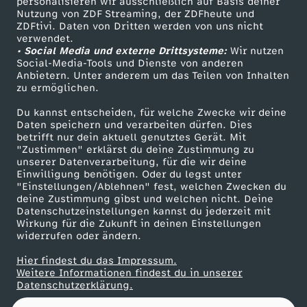
2
personalisieren wir ausschließlich auf Basis deiner
Nutzung von ZDF Streaming, der ZDFheute und
ZDFtivi. Daten von Dritten werden von uns nicht
Das ZDF
0
verwendet.
• Social Media und externe Drittsysteme:
Wir nutzen
ZDF Unternehmen
Social-Media-Tools und Dienste von anderen
2
Anbietern. Unter anderem um das Teilen von Inhalten
Karriere
zu ermöglichen.
Presseportal
6
Du kannst entscheiden, für welche Zwecke wir deine
ZDF goes Schule
Daten speichern und verarbeiten dürfen. Dies
betrifft nur dein aktuell genutztes Gerät. Mit
Werbefernsehen
"Zustimmen" erklärst du deine Zustimmung zu
unserer Datenverarbeitung, für die wir deine
Mainzelmännchen
Einwilligung benötigen. Oder du legst unter
"Einstellungen/Ablehnen" fest, welchen Zwecken du
deine Zustimmung gibst und welchen nicht. Deine
Datenschutzeinstellungen kannst du jederzeit mit
Wirkung für die Zukunft in deinen Einstellungen
widerrufen oder ändern.
Hier findest du das Impressum.
Partner
Weitere Informationen findest du in unserer
Datenschutzerklärung.