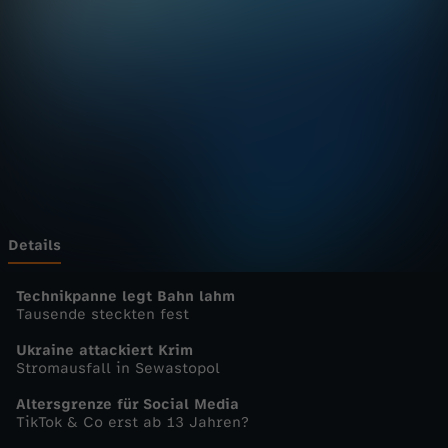
u
r
n
a
l
-
Details
h
Technikpanne legt Bahn lahm
Tausende steckten fest
e
Ukraine attackiert Krim
Stromausfall in Sewastopol
u
Altersgrenze für Social Media
TikTok & Co erst ab 13 Jahren?
t