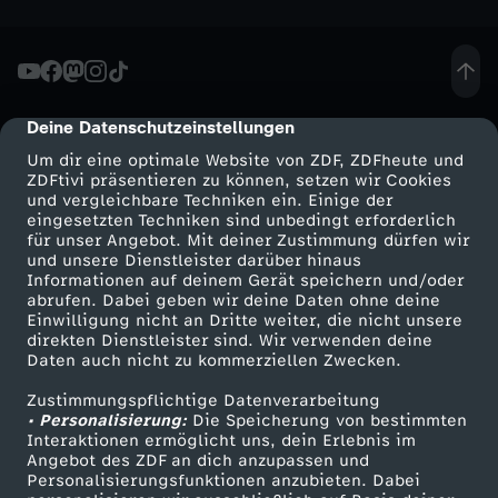
o
m
Deine Datenschutzeinstellungen
2
cmp-dialog-description
Um dir eine optimale Website von ZDF, ZDFheute und
4
ZDFtivi präsentieren zu können, setzen wir Cookies
und vergleichbare Techniken ein. Einige der
eingesetzten Techniken sind unbedingt erforderlich
.
für unser Angebot. Mit deiner Zustimmung dürfen wir
Mehr ZDF
Service
und unsere Dienstleister darüber hinaus
Informationen auf deinem Gerät speichern und/oder
J
ZDF-Apps
ZDFmitreden
abrufen. Dabei geben wir deine Daten ohne deine
Einwilligung nicht an Dritte weiter, die nicht unsere
Smart TV
Kontakt zum ZDF
u
direkten Dienstleister sind. Wir verwenden deine
Daten auch nicht zu kommerziellen Zwecken.
ZDFtext
Tickets
n
Zustimmungspflichtige Datenverarbeitung
Livestreams
Zuschauerservice
• Personalisierung:
Die Speicherung von bestimmten
Sendungen A-Z
Hilfe
Interaktionen ermöglicht uns, dein Erlebnis im
i
Angebot des ZDF an dich anzupassen und
TV-Programm
Personalisierungsfunktionen anzubieten. Dabei