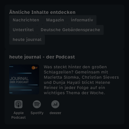
e
Ähnliche Inhalte entdecken
Nachrichten
Magazin
informativ
j
Untertitel
Deutsche Gebärdensprache
o
heute journal
u
heute journal - der Podcast
r
Was steckt hinter den großen
Schlagzeilen? Gemeinsam mit
Marietta Slomka, Christian Sievers
n
und Dunja Hayali blickt Helene
Reiner in jeder Folge auf ein
a
wichtiges Thema der Woche.
l
Apple
Spotify
deezer
Podcast
v