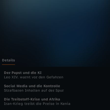
u
Wechseln zu: ZDFheute
r
n
a
l
-
Details
h
Der Papst und die KI
Leo XIV. warnt vor den Gefahren
e
Social Media und die Kontrolle
Strafbaren Inhalten auf der Spur
u
Die Treibstoff-Krise und Afrika
Iran-Krieg treibt die Preise in Kenia
t