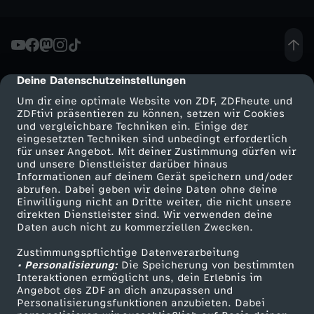
o
m
Deine Datenschutzeinstellungen
2
cmp-dialog-description
Um dir eine optimale Website von ZDF, ZDFheute und
5
ZDFtivi präsentieren zu können, setzen wir Cookies
und vergleichbare Techniken ein. Einige der
eingesetzten Techniken sind unbedingt erforderlich
.
für unser Angebot. Mit deiner Zustimmung dürfen wir
Mehr ZDF
Service
und unsere Dienstleister darüber hinaus
Informationen auf deinem Gerät speichern und/oder
M
ZDF-Apps
ZDFmitreden
abrufen. Dabei geben wir deine Daten ohne deine
Einwilligung nicht an Dritte weiter, die nicht unsere
Smart TV
Kontakt zum ZDF
a
direkten Dienstleister sind. Wir verwenden deine
Daten auch nicht zu kommerziellen Zwecken.
ZDFtext
Tickets
i
Zustimmungspflichtige Datenverarbeitung
Livestreams
Zuschauerservice
• Personalisierung:
Die Speicherung von bestimmten
Sendungen A-Z
Hilfe
Interaktionen ermöglicht uns, dein Erlebnis im
2
Angebot des ZDF an dich anzupassen und
TV-Programm
Personalisierungsfunktionen anzubieten. Dabei