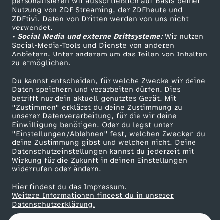
0
personalisieren wir ausschließlich auf Basis deiner
Nutzung von ZDF Streaming, der ZDFheute und
ZDFtivi. Daten von Dritten werden von uns nicht
Das ZDF
2
verwendet.
• Social Media und externe Drittsysteme:
Wir nutzen
ZDF Unternehmen
Social-Media-Tools und Dienste von anderen
6
Anbietern. Unter anderem um das Teilen von Inhalten
Karriere
zu ermöglichen.
Presseportal
Du kannst entscheiden, für welche Zwecke wir deine
ZDF goes Schule
Daten speichern und verarbeiten dürfen. Dies
betrifft nur dein aktuell genutztes Gerät. Mit
Werbefernsehen
"Zustimmen" erklärst du deine Zustimmung zu
unserer Datenverarbeitung, für die wir deine
Mainzelmännchen
Einwilligung benötigen. Oder du legst unter
"Einstellungen/Ablehnen" fest, welchen Zwecken du
deine Zustimmung gibst und welchen nicht. Deine
Datenschutzeinstellungen kannst du jederzeit mit
Wirkung für die Zukunft in deinen Einstellungen
widerrufen oder ändern.
Hier findest du das Impressum.
Partner
Weitere Informationen findest du in unserer
Datenschutzerklärung.