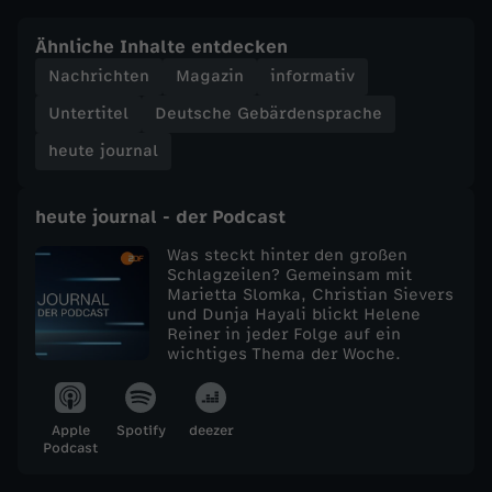
e
Ähnliche Inhalte entdecken
Nachrichten
Magazin
informativ
j
Untertitel
Deutsche Gebärdensprache
o
heute journal
u
heute journal - der Podcast
r
Was steckt hinter den großen
Schlagzeilen? Gemeinsam mit
Marietta Slomka, Christian Sievers
n
und Dunja Hayali blickt Helene
Reiner in jeder Folge auf ein
a
wichtiges Thema der Woche.
l
Apple
Spotify
deezer
Podcast
v