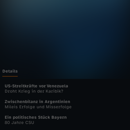
u
Wechseln zu: ZDFheute
r
n
a
l
-
Details
h
US-Streitkräfte vor Venezuela
Droht Krieg in der Karibik?
e
Zwischenbilanz in Argentinien
Mileis Erfolge und Misserfolge
u
Ein politisches Stück Bayern
80 Jahre CSU
t