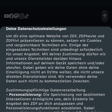
o
m
Deine Datenschutzeinstellungen
2
cmp-dialog-description
Um dir eine optimale Website von ZDF, ZDFheute und
5
ZDFtivi präsentieren zu können, setzen wir Cookies
und vergleichbare Techniken ein. Einige der
eingesetzten Techniken sind unbedingt erforderlich
.
für unser Angebot. Mit deiner Zustimmung dürfen wir
Mehr ZDF
Service
und unsere Dienstleister darüber hinaus
Informationen auf deinem Gerät speichern und/oder
O
ZDF-Apps
ZDFmitreden
abrufen. Dabei geben wir deine Daten ohne deine
Einwilligung nicht an Dritte weiter, die nicht unsere
Smart TV
Kontakt zum ZDF
k
direkten Dienstleister sind. Wir verwenden deine
Daten auch nicht zu kommerziellen Zwecken.
ZDFtext
Tickets
t
Zustimmungspflichtige Datenverarbeitung
Livestreams
Zuschauerservice
• Personalisierung:
Die Speicherung von bestimmten
Sendungen A-Z
Hilfe
Interaktionen ermöglicht uns, dein Erlebnis im
o
Angebot des ZDF an dich anzupassen und
TV-Programm
Personalisierungsfunktionen anzubieten. Dabei