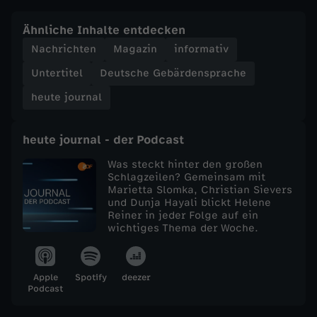
e
Ähnliche Inhalte entdecken
Nachrichten
Magazin
informativ
j
Untertitel
Deutsche Gebärdensprache
o
heute journal
u
heute journal - der Podcast
r
Was steckt hinter den großen
Schlagzeilen? Gemeinsam mit
Marietta Slomka, Christian Sievers
n
und Dunja Hayali blickt Helene
Reiner in jeder Folge auf ein
a
wichtiges Thema der Woche.
l
Apple
Spotify
deezer
Podcast
v