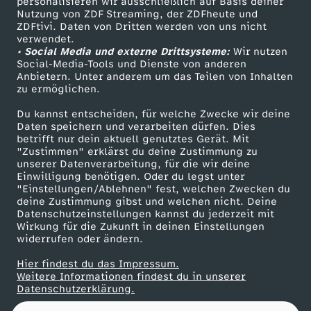
b
personalisieren wir ausschließlich auf Basis deiner
Nutzung von ZDF Streaming, der ZDFheute und
ZDFtivi. Daten von Dritten werden von uns nicht
Das ZDF
e
verwendet.
• Social Media und externe Drittsysteme:
Wir nutzen
ZDF Unternehmen
Social-Media-Tools und Dienste von anderen
r
Anbietern. Unter anderem um das Teilen von Inhalten
Karriere
zu ermöglichen.
Presseportal
2
Du kannst entscheiden, für welche Zwecke wir deine
ZDF goes Schule
Daten speichern und verarbeiten dürfen. Dies
0
betrifft nur dein aktuell genutztes Gerät. Mit
Werbefernsehen
"Zustimmen" erklärst du deine Zustimmung zu
unserer Datenverarbeitung, für die wir deine
Mainzelmännchen
2
Einwilligung benötigen. Oder du legst unter
"Einstellungen/Ablehnen" fest, welchen Zwecken du
5
deine Zustimmung gibst und welchen nicht. Deine
Datenschutzeinstellungen kannst du jederzeit mit
Wirkung für die Zukunft in deinen Einstellungen
widerrufen oder ändern.
Hier findest du das Impressum.
Partner
Weitere Informationen findest du in unserer
Datenschutzerklärung.