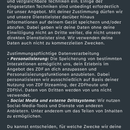
und vergleichbare Techniken ein. Einige der
o
eingesetzten Techniken sind unbedingt erforderlich
für unser Angebot. Mit deiner Zustimmung dürfen wir
Mehr ZDF
Service
und unsere Dienstleister darüber hinaus
m
Informationen auf deinem Gerät speichern und/oder
ZDF-Apps
ZDFmitreden
abrufen. Dabei geben wir deine Daten ohne deine
Einwilligung nicht an Dritte weiter, die nicht unsere
2
Smart TV
Kontakt zum ZDF
direkten Dienstleister sind. Wir verwenden deine
Daten auch nicht zu kommerziellen Zwecken.
ZDFtext
Tickets
7
Zustimmungspflichtige Datenverarbeitung
Livestreams
Zuschauerservice
• Personalisierung:
Die Speicherung von bestimmten
.
Sendungen A-Z
Hilfe
Interaktionen ermöglicht uns, dein Erlebnis im
Angebot des ZDF an dich anzupassen und
TV-Programm
Personalisierungsfunktionen anzubieten. Dabei
0
personalisieren wir ausschließlich auf Basis deiner
Nutzung von ZDF Streaming, der ZDFheute und
7
ZDFtivi. Daten von Dritten werden von uns nicht
Das ZDF
verwendet.
• Social Media und externe Drittsysteme:
Wir nutzen
ZDF Unternehmen
.
Social-Media-Tools und Dienste von anderen
Anbietern. Unter anderem um das Teilen von Inhalten
Karriere
zu ermöglichen.
2
Presseportal
Du kannst entscheiden, für welche Zwecke wir deine