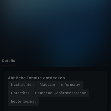
u
r
n
a
l
-
Details
h
Ähnliche Inhalte entdecken
e
Nachrichten
Magazin
informativ
Untertitel
Deutsche Gebärdensprache
u
heute journal
t