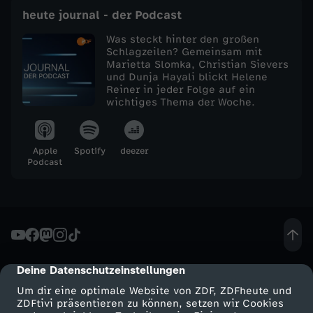
heute journal - der Podcast
e
Was steckt hinter den großen
Schlagzeilen? Gemeinsam mit
j
Marietta Slomka, Christian Sievers
und Dunja Hayali blickt Helene
Reiner in jeder Folge auf ein
o
wichtiges Thema der Woche.
u
Apple
Spotify
deezer
r
Podcast
n
a
l
Deine Datenschutzeinstellungen
cmp-dialog-description
Um dir eine optimale Website von ZDF, ZDFheute und
v
ZDFtivi präsentieren zu können, setzen wir Cookies