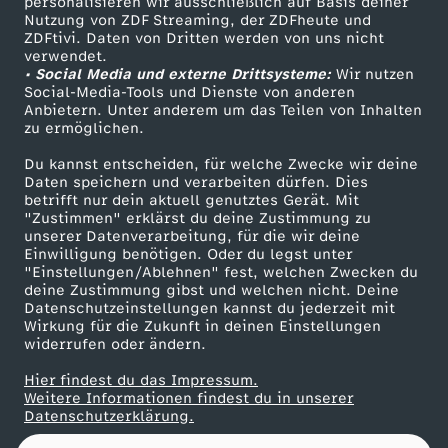
u
personalisieren wir ausschließlich auf Basis deiner
Nutzung von ZDF Streaming, der ZDFheute und
ZDFtivi. Daten von Dritten werden von uns nicht
Das ZDF
a
verwendet.
• Social Media und externe Drittsysteme:
Wir nutzen
ZDF Unternehmen
Social-Media-Tools und Dienste von anderen
r
Anbietern. Unter anderem um das Teilen von Inhalten
Karriere
zu ermöglichen.
Presseportal
2
Du kannst entscheiden, für welche Zwecke wir deine
ZDF goes Schule
Daten speichern und verarbeiten dürfen. Dies
0
betrifft nur dein aktuell genutztes Gerät. Mit
Werbefernsehen
"Zustimmen" erklärst du deine Zustimmung zu
unserer Datenverarbeitung, für die wir deine
Mainzelmännchen
2
Einwilligung benötigen. Oder du legst unter
"Einstellungen/Ablehnen" fest, welchen Zwecken du
6
deine Zustimmung gibst und welchen nicht. Deine
Datenschutzeinstellungen kannst du jederzeit mit
Wirkung für die Zukunft in deinen Einstellungen
widerrufen oder ändern.
Hier findest du das Impressum.
Partner
Weitere Informationen findest du in unserer
Datenschutzerklärung.