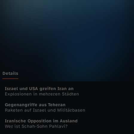
u
r
n
a
l
-
Details
h
Israel und USA greifen Iran an
Explosionen in mehreren Städten
e
Gegenangriffe aus Teheran
Raketen auf Israel und Militärbasen
u
Iranische Opposition im Ausland
Wer ist Schah-Sohn Pahlavi?
t