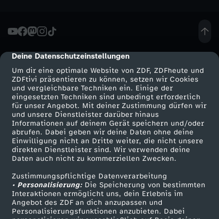
o
m
Deine Datenschutzeinstellungen
2
cmp-dialog-description
Um dir eine optimale Website von ZDF, ZDFheute und
8
ZDFtivi präsentieren zu können, setzen wir Cookies
und vergleichbare Techniken ein. Einige der
eingesetzten Techniken sind unbedingt erforderlich
.
für unser Angebot. Mit deiner Zustimmung dürfen wir
Mehr ZDF
Service
und unsere Dienstleister darüber hinaus
Informationen auf deinem Gerät speichern und/oder
F
ZDF-Apps
ZDFmitreden
abrufen. Dabei geben wir deine Daten ohne deine
Einwilligung nicht an Dritte weiter, die nicht unsere
Smart TV
Kontakt zum ZDF
e
direkten Dienstleister sind. Wir verwenden deine
Daten auch nicht zu kommerziellen Zwecken.
ZDFtext
Tickets
b
Zustimmungspflichtige Datenverarbeitung
Livestreams
Zuschauerservice
• Personalisierung:
Die Speicherung von bestimmten
Sendungen A-Z
Hilfe
Interaktionen ermöglicht uns, dein Erlebnis im
r
Angebot des ZDF an dich anzupassen und
TV-Programm
Personalisierungsfunktionen anzubieten. Dabei