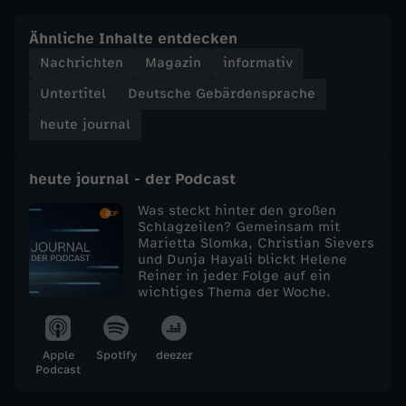
e
Ähnliche Inhalte entdecken
Nachrichten
Magazin
informativ
j
Untertitel
Deutsche Gebärdensprache
o
heute journal
u
heute journal - der Podcast
r
Was steckt hinter den großen
Schlagzeilen? Gemeinsam mit
Marietta Slomka, Christian Sievers
n
und Dunja Hayali blickt Helene
Reiner in jeder Folge auf ein
a
wichtiges Thema der Woche.
l
Apple
Spotify
deezer
Podcast
v