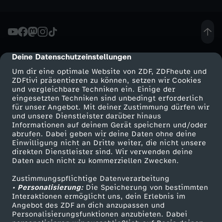
o
m
Deine Datenschutzeinstellungen
2
cmp-dialog-description
Um dir eine optimale Website von ZDF, ZDFheute und
9
ZDFtivi präsentieren zu können, setzen wir Cookies
und vergleichbare Techniken ein. Einige der
eingesetzten Techniken sind unbedingt erforderlich
.
für unser Angebot. Mit deiner Zustimmung dürfen wir
Mehr ZDF
Service
und unsere Dienstleister darüber hinaus
Informationen auf deinem Gerät speichern und/oder
M
ZDF-Apps
ZDFmitreden
abrufen. Dabei geben wir deine Daten ohne deine
Einwilligung nicht an Dritte weiter, die nicht unsere
Smart TV
Kontakt zum ZDF
a
direkten Dienstleister sind. Wir verwenden deine
Daten auch nicht zu kommerziellen Zwecken.
ZDFtext
Tickets
i
Zustimmungspflichtige Datenverarbeitung
Livestreams
Zuschauerservice
• Personalisierung:
Die Speicherung von bestimmten
Sendungen A-Z
Hilfe
Interaktionen ermöglicht uns, dein Erlebnis im
2
Angebot des ZDF an dich anzupassen und
TV-Programm
Personalisierungsfunktionen anzubieten. Dabei