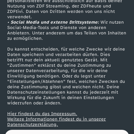
0
personalisieren wir ausschließlich auf Basis deiner
Nutzung von ZDF Streaming, der ZDFheute und
ZDFtivi. Daten von Dritten werden von uns nicht
Das ZDF
2
verwendet.
• Social Media und externe Drittsysteme:
Wir nutzen
ZDF Unternehmen
Social-Media-Tools und Dienste von anderen
6
Anbietern. Unter anderem um das Teilen von Inhalten
Karriere
zu ermöglichen.
Presseportal
Du kannst entscheiden, für welche Zwecke wir deine
ZDF goes Schule
Daten speichern und verarbeiten dürfen. Dies
betrifft nur dein aktuell genutztes Gerät. Mit
Werbefernsehen
"Zustimmen" erklärst du deine Zustimmung zu
unserer Datenverarbeitung, für die wir deine
Mainzelmännchen
Einwilligung benötigen. Oder du legst unter
"Einstellungen/Ablehnen" fest, welchen Zwecken du
deine Zustimmung gibst und welchen nicht. Deine
Datenschutzeinstellungen kannst du jederzeit mit
Wirkung für die Zukunft in deinen Einstellungen
widerrufen oder ändern.
Hier findest du das Impressum.
Partner
Weitere Informationen findest du in unserer
Datenschutzerklärung.