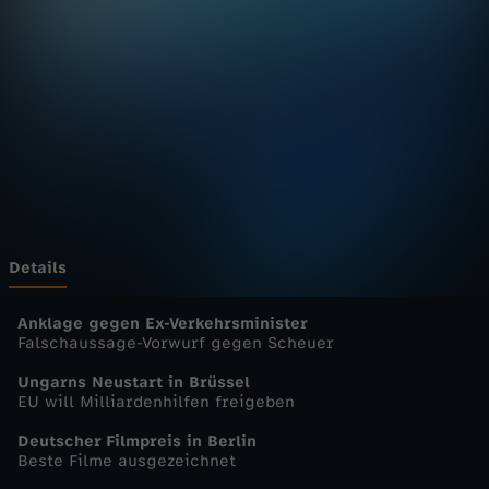
u
r
n
a
l
-
Details
h
Anklage gegen Ex-Verkehrsminister
Falschaussage-Vorwurf gegen Scheuer
e
Ungarns Neustart in Brüssel
EU will Milliardenhilfen freigeben
u
Deutscher Filmpreis in Berlin
Beste Filme ausgezeichnet
t