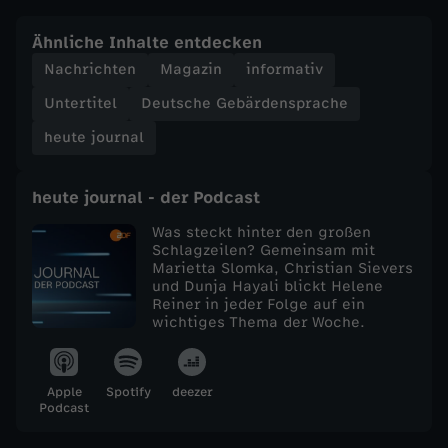
e
Ähnliche Inhalte entdecken
Nachrichten
Magazin
informativ
j
Untertitel
Deutsche Gebärdensprache
o
heute journal
u
heute journal - der Podcast
r
Was steckt hinter den großen
Schlagzeilen? Gemeinsam mit
Marietta Slomka, Christian Sievers
n
und Dunja Hayali blickt Helene
Reiner in jeder Folge auf ein
a
wichtiges Thema der Woche.
l
Apple
Spotify
deezer
Podcast
v