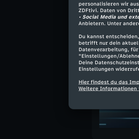
personalisieren wir au
ZDFtivi. Daten von Dri
• Social Media und ext
Ähnliche 
Anbietern. Unter ander
Nachrichte
Du kannst entscheiden,
Deutsche G
betrifft nur dein aktu
Datenverarbeitung, für 
"Einstellungen/Ablehn
Deine Datenschutzeinst
Einstellungen widerruf
Hier findest du das Im
Weitere Informationen 