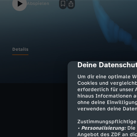
Abspielen
Details
Deine Datenschut
cmp-dialog-des
Wahlen in den 
Um dir eine optimale W
Enges Rennen e
Cookies und vergleichb
erforderlich für unser
Milliarden für d
hinaus Informationen a
Bahnsanierung b
ohne deine Einwilligung
verwenden deine Daten
Machtkampf im
Zustimmungspflichtige
Größte humanit
• Personalisierung:
Die 
Angebot des ZDF an dic