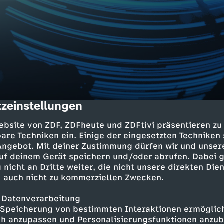
zeinstellungen
cription
Niederlanden
ebsite von ZDF, ZDFheute und ZDFtivi präsentieren zu
rwartet
are Techniken ein. Einige der eingesetzten Techniken
 Angebot. Mit deiner Zustimmung dürfen wir und unser
ie Infrastruktur
uf deinem Gerät speichern und/oder abrufen. Dabei 
leibt schwierig
 nicht an Dritte weiter, die nicht unsere direkten Dien
 auch nicht zu kommerziellen Zwecken.
 Sudan
 Datenverarbeitung
äre Katastrophe
Speicherung von bestimmten Interaktionen ermöglicht
h anzupassen und Personalisierungsfunktionen anzub