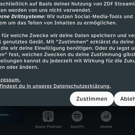
sschließlich auf Basis deiner Nutzung von ZDF Stream
tten werden von uns nicht verwendet.
erne Drittsysteme:
Inhalte entdecken
Wir nutzen Social-Media-Tools und
em um das Teilen von Inhalten zu ermöglichen.
n
Magazin
informativ
Untertitel
 für welche Zwecke wir deine Daten speichern und ver
ebärdensprache
heute journal
ell genutztes Gerät. Mit "Zustimmen" erklärst du dein
die wir deine Einwilligung benötigen. Oder du legst u
en" fest, welchen Zwecken du deine Zustimmung gibst
ellungen kannst du jederzeit mit Wirkung für die Zuku
heute journal - der Podcas
en oder ändern.
Was steckt hinter den großen Schla
pressum.
Gemeinsam mit Marietta Slomka, C
findest du in unserer Datenschutzerklärung.
Sievers und Dunja Hayali blickt Hel
Zustimmen
Able
jeder Folge auf ein wichtiges Them
Apple Podcast
Spotify
deezer