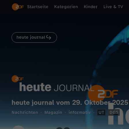
Startseite
Kategorien
Kinder
Live & TV
heute journal
heute journal vom 29. Oktober 2025
Nachrichten
Magazin
informativ
UT
DGS
3