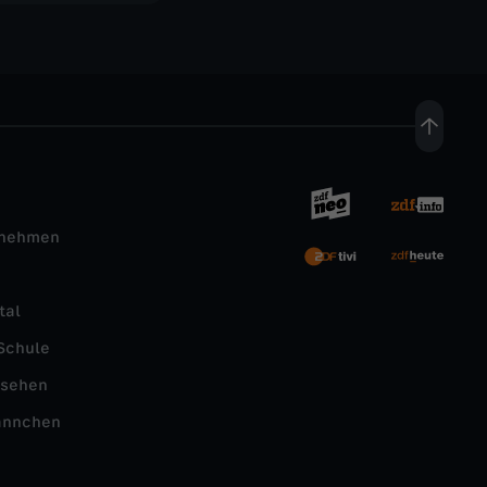
rnehmen
tal
Schule
nsehen
ännchen