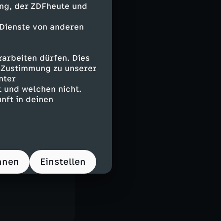
ing, der ZDFheute und
 Dienste von anderen
arbeiten dürfen. Dies
e Zustimmung zu unserer
nter
 und welchen nicht.
nft in deinen
t
gzeilen?
hristian
ene Reiner in
hnen
Einstellen
a der Woche.