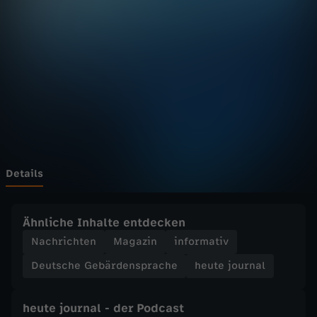
u
r
n
a
l
-
Details
h
Ähnliche Inhalte entdecken
e
Nachrichten
Magazin
informativ
Deutsche Gebärdensprache
heute journal
u
t
heute journal - der Podcast