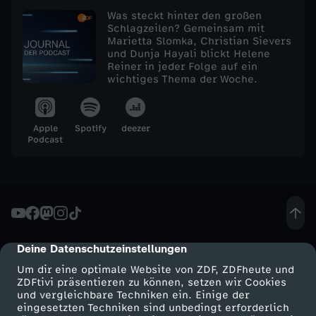
Was steckt hinter den großen
e
Schlagzeilen? Gemeinsam mit
Marietta Slomka, Christian Sievers
und Dunja Hayali blickt Helene
j
Reiner in jeder Folge auf ein
wichtiges Thema der Woche.
o
u
Apple
Spotify
deezer
Podcast
r
n
a
Deine Datenschutzeinstellungen
cmp-dialog-description
l
Um dir eine optimale Website von ZDF, ZDFheute und
ZDFtivi präsentieren zu können, setzen wir Cookies
v
und vergleichbare Techniken ein. Einige der
eingesetzten Techniken sind unbedingt erforderlich