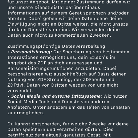
für unser Angebot. Mit deiner Zustimmung dürfen wir
o
Mehr ZDF
Service
und unsere Dienstleister darüber hinaus
Informationen auf deinem Gerät speichern und/oder
ZDF-Apps
ZDFmitreden
abrufen. Dabei geben wir deine Daten ohne deine
m
Einwilligung nicht an Dritte weiter, die nicht unsere
Smart TV
Kontakt zum ZDF
direkten Dienstleister sind. Wir verwenden deine
0
Daten auch nicht zu kommerziellen Zwecken.
ZDFtext
Tickets
Zustimmungspflichtige Datenverarbeitung
Livestreams
Zuschauerservice
3
• Personalisierung:
Die Speicherung von bestimmten
Sendungen A-Z
Hilfe
Interaktionen ermöglicht uns, dein Erlebnis im
Angebot des ZDF an dich anzupassen und
.
TV-Programm
Personalisierungsfunktionen anzubieten. Dabei
personalisieren wir ausschließlich auf Basis deiner
0
Nutzung von ZDF Streaming, der ZDFheute und
ZDFtivi. Daten von Dritten werden von uns nicht
Das ZDF
verwendet.
8
• Social Media und externe Drittsysteme:
Wir nutzen
ZDF Unternehmen
Social-Media-Tools und Dienste von anderen
Anbietern. Unter anderem um das Teilen von Inhalten
Karriere
.
zu ermöglichen.
Presseportal
2
Du kannst entscheiden, für welche Zwecke wir deine
ZDF goes Schule
Daten speichern und verarbeiten dürfen. Dies
betrifft nur dein aktuell genutztes Gerät. Mit
Werbefernsehen