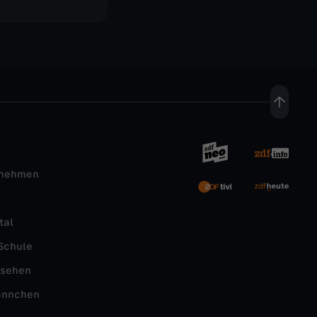
rnehmen
tal
Schule
nsehen
ännchen