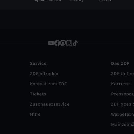
Apple Podcast
Spotify
deezer
Service
Das ZDF
ZDFmitreden
ZDF Unte
Kontakt zum ZDF
Karriere
Tickets
Pressepor
Zuschauerservice
ZDF goes 
Hilfe
Werbefer
Mainzelm