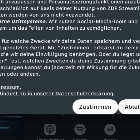
h anzupassen und Personalisierungsfunktionen anzub
sschließlich auf Basis deiner Nutzung von ZDF Stream
tten werden von uns nicht verwendet.
erne Drittsysteme:
Wir nutzen Social-Media-Tools und
Inhalte entdecken
em um das Teilen von Inhalten zu ermöglichen.
n
Magazin
informativ
Untertitel
 für welche Zwecke wir deine Daten speichern und ver
ell genutztes Gerät. Mit "Zustimmen" erklärst du dein
ebärdensprache
heute journal
die wir deine Einwilligung benötigen. Oder du legst u
en" fest, welchen Zwecken du deine Zustimmung gibst
ellungen kannst du jederzeit mit Wirkung für die Zuku
en oder ändern.
heute journal - der Podcas
pressum.
Was steckt hinter den großen Schla
findest du in unserer Datenschutzerklärung.
Gemeinsam mit Marietta Slomka, C
Sievers und Dunja Hayali blickt Hel
Zustimmen
Able
jeder Folge auf ein wichtiges Them