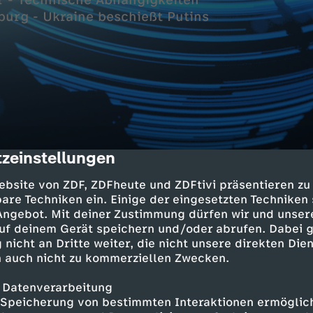
r - Technische Abhängigkeiten
burg - Ukraine beschießt Putins
zeinstellungen
cription
-Sicherheitsrat
ebsite von ZDF, ZDFheute und ZDFtivi präsentieren zu
erliegt bei Votum
are Techniken ein. Einige der eingesetzten Techniken
 Angebot. Mit deiner Zustimmung dürfen wir und unser
uf deinem Gerät speichern und/oder abrufen. Dabei 
spaket zu KI vor
 nicht an Dritte weiter, die nicht unsere direkten Dien
ängigkeiten reduzieren
 auch nicht zu kommerziellen Zwecken.
m in St. Petersburg
 Datenverarbeitung
ßt Putins Geburtsstadt
Speicherung von bestimmten Interaktionen ermöglicht