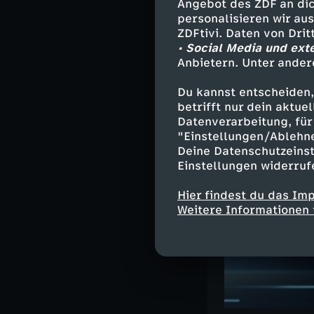
Angebot des ZDF an dic
personalisieren wir au
ZDFtivi. Daten von Dri
• Social Media und ext
Ähnliche 
Anbietern. Unter ander
Nachrichte
Du kannst entscheiden,
betrifft nur dein aktu
Deutsche G
Datenverarbeitung, für 
"Einstellungen/Ablehn
Deine Datenschutzeinst
Einstellungen widerruf
Hier findest du das Im
Weitere Informationen 