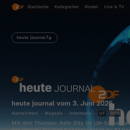
Startseite
Kategorien
Kinder
Live & TV
heute journal
heute journal vom 3. Juni 2026
Nachrichten
Magazin
informativ
UT
DGS
2
Mit den Themen: Kein Sitz im UN-Sicherhei