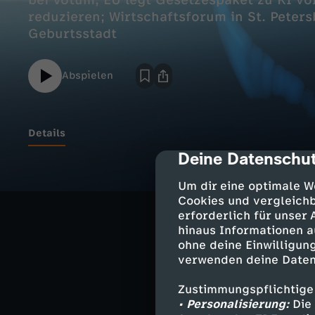
bei Votum; EU legt Gesetzespaket zu KI vo
reduzieren; Wirtschaftsforum in St. Peters
Geburtsstadt
Abspielen
Details
Deine Datenschut
cmp-dialog-des
Kein Sitz im UN
Um dir eine optimale W
Deutschland unt
Cookies und vergleichb
erforderlich für unser
hinaus Informationen a
EU legt Gesetze
ohne deine Einwilligung
Technische Abh
verwenden deine Daten
Wirtschaftsforu
Zustimmungspflichtige
Ukraine beschie
• Personalisierung:
Die 