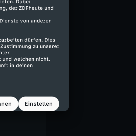
ieten. Dabei
ing, der ZDFheute und
 Dienste von anderen
arbeiten dürfen. Dies
e Zustimmung zu unserer
nter
 und welchen nicht.
nft in deinen
t
gzeilen?
hristian
ene Reiner in
hnen
Einstellen
a der Woche.