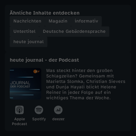
e
Ähnliche Inhalte entdecken
Nachrichten
Magazin
informativ
j
Untertitel
Deutsche Gebärdensprache
o
heute journal
u
heute journal - der Podcast
r
Was steckt hinter den großen
Schlagzeilen? Gemeinsam mit
Marietta Slomka, Christian Sievers
n
und Dunja Hayali blickt Helene
Reiner in jeder Folge auf ein
a
wichtiges Thema der Woche.
l
Apple
Spotify
deezer
Podcast
v