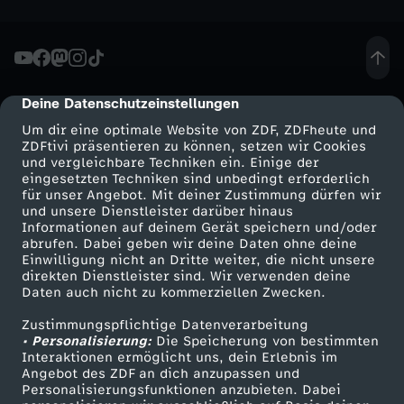
o
m
Deine Datenschutzeinstellungen
3
cmp-dialog-description
Um dir eine optimale Website von ZDF, ZDFheute und
.
ZDFtivi präsentieren zu können, setzen wir Cookies
und vergleichbare Techniken ein. Einige der
eingesetzten Techniken sind unbedingt erforderlich
N
für unser Angebot. Mit deiner Zustimmung dürfen wir
Mehr ZDF
Service
und unsere Dienstleister darüber hinaus
Informationen auf deinem Gerät speichern und/oder
o
ZDF-Apps
ZDFmitreden
abrufen. Dabei geben wir deine Daten ohne deine
Einwilligung nicht an Dritte weiter, die nicht unsere
Smart TV
Kontakt zum ZDF
v
direkten Dienstleister sind. Wir verwenden deine
Daten auch nicht zu kommerziellen Zwecken.
ZDFtext
Tickets
e
Zustimmungspflichtige Datenverarbeitung
Livestreams
Zuschauerservice
• Personalisierung:
Die Speicherung von bestimmten
Sendungen A-Z
Hilfe
Interaktionen ermöglicht uns, dein Erlebnis im
m
Angebot des ZDF an dich anzupassen und
TV-Programm
Personalisierungsfunktionen anzubieten. Dabei