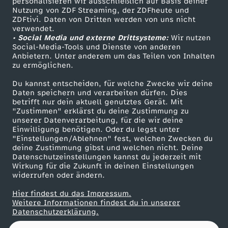
b
personalisieren wir ausschließlich auf Basis deiner
Nutzung von ZDF Streaming, der ZDFheute und
ZDFtivi. Daten von Dritten werden von uns nicht
Das ZDF
e
verwendet.
• Social Media und externe Drittsysteme:
Wir nutzen
ZDF Unternehmen
Social-Media-Tools und Dienste von anderen
r
Anbietern. Unter anderem um das Teilen von Inhalten
Karriere
zu ermöglichen.
Presseportal
2
Du kannst entscheiden, für welche Zwecke wir deine
ZDF goes Schule
Daten speichern und verarbeiten dürfen. Dies
0
betrifft nur dein aktuell genutztes Gerät. Mit
Werbefernsehen
"Zustimmen" erklärst du deine Zustimmung zu
unserer Datenverarbeitung, für die wir deine
Mainzelmännchen
2
Einwilligung benötigen. Oder du legst unter
"Einstellungen/Ablehnen" fest, welchen Zwecken du
5
deine Zustimmung gibst und welchen nicht. Deine
Datenschutzeinstellungen kannst du jederzeit mit
Wirkung für die Zukunft in deinen Einstellungen
widerrufen oder ändern.
Hier findest du das Impressum.
Partner
Weitere Informationen findest du in unserer
Datenschutzerklärung.