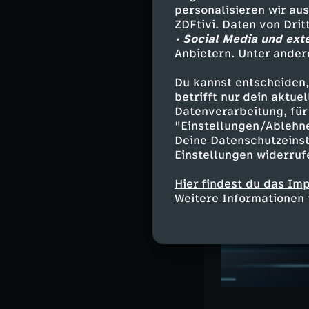
personalisieren wir au
ZDFtivi. Daten von Dri
• Social Media und ext
Ähnliche 
Anbietern. Unter ander
Nachrichte
Du kannst entscheiden,
Deutsche G
betrifft nur dein aktu
Datenverarbeitung, für 
"Einstellungen/Ablehn
Deine Datenschutzeinst
Einstellungen widerruf
Hier findest du das Im
Weitere Informationen 