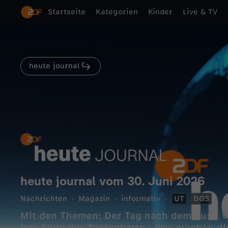
Startseite
Kategorien
Kinder
Live & TV
heute journal
heute journal vom 30. Juni 2026
Nachrichten
Magazin
informativ
UT
DGS
2
Mit den Themen: Der Tag nach dem Aus - W