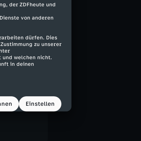
ing, der ZDFheute und
 Dienste von anderen
arbeiten dürfen. Dies
e Zustimmung zu unserer
nter
 und welchen nicht.
nft in deinen
t
gzeilen?
hristian
ene Reiner in
hnen
Einstellen
a der Woche.