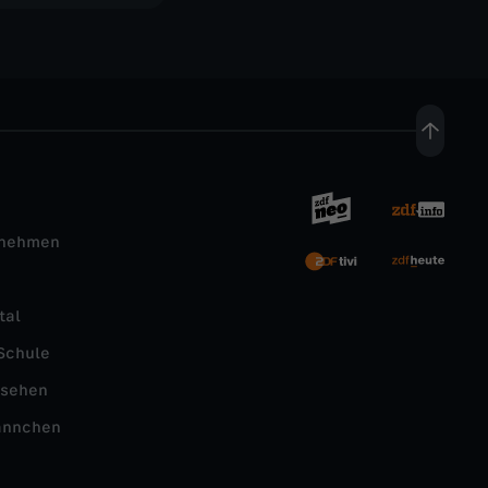
rnehmen
tal
Schule
nsehen
ännchen