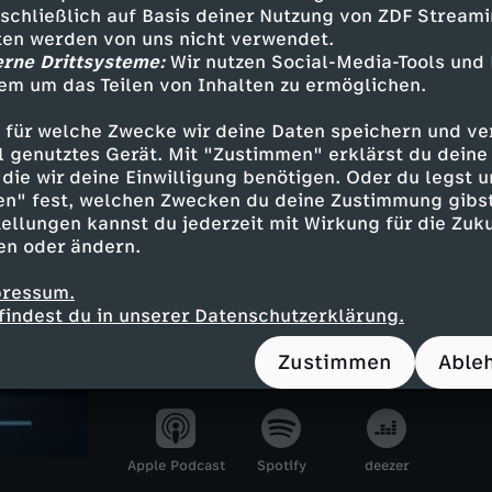
sschließlich auf Basis deiner Nutzung von ZDF Stream
tten werden von uns nicht verwendet.
erne Drittsysteme:
Wir nutzen Social-Media-Tools und
Inhalte entdecken
em um das Teilen von Inhalten zu ermöglichen.
n
Magazin
informativ
Untertitel
 für welche Zwecke wir deine Daten speichern und ver
ebärdensprache
heute journal
ell genutztes Gerät. Mit "Zustimmen" erklärst du dein
die wir deine Einwilligung benötigen. Oder du legst u
en" fest, welchen Zwecken du deine Zustimmung gibst
ellungen kannst du jederzeit mit Wirkung für die Zuku
heute journal - der Podcas
en oder ändern.
Was steckt hinter den großen Schla
pressum.
Gemeinsam mit Marietta Slomka, C
findest du in unserer Datenschutzerklärung.
Sievers und Dunja Hayali blickt Hel
Zustimmen
Able
jeder Folge auf ein wichtiges Them
Apple Podcast
Spotify
deezer