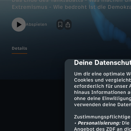
Das Ende des Tankrabatts - Was machen di
Extremismus - Wie bedroht ist die Demokra
Abspielen
Details
Deine Datenschut
cmp-dialog-des
Der Tag nach d
Um dir eine optimale W
Wie weiter im d
Cookies und vergleichb
erforderlich für unser
Das Ende des Ta
hinaus Informationen a
Was machen die 
ohne deine Einwilligung
verwenden deine Daten
Die Zunahme de
Zustimmungspflichtige
Wie bedroht ist
• Personalisierung:
Die 
Angebot des ZDF an dic