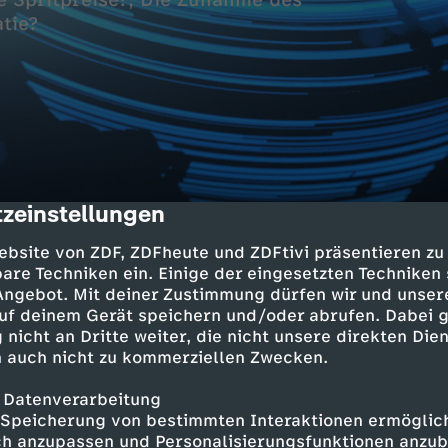
e Spritpreise?; Die Zunahme des
tie?
zeinstellungen
cription
em Aus
ebsite von ZDF, ZDFheute und ZDFtivi präsentieren zu
eutschen Fußball?
are Techniken ein. Einige der eingesetzten Techniken
 Angebot. Mit deiner Zustimmung dürfen wir und unser
nkrabatts
uf deinem Gerät speichern und/oder abrufen. Dabei 
Spritpreise?
 nicht an Dritte weiter, die nicht unsere direkten Dien
 auch nicht zu kommerziellen Zwecken.
s Extremismus
 Datenverarbeitung
 die Demokratie?
Speicherung von bestimmten Interaktionen ermöglicht
h anzupassen und Personalisierungsfunktionen anzub