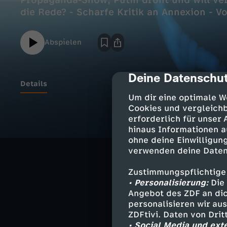
Propaganda-Show; Putin droht und will ve
Abspielen
Deine Datenschut
cmp-dialog-des
Details
Um dir eine optimale W
Cookies und vergleichb
erforderlich für unser
Informativ, hin
hinaus Informationen a
Deutschland und
ohne deine Einwilligung
Politik, Gesells
verwenden deine Daten
Zustimmungspflichtige
• Personalisierung:
Die 
Angebot des ZDF an dic
Ähnliche 
personalisieren wir au
ZDFtivi. Daten von Dri
Nachrichte
• Social Media und ext