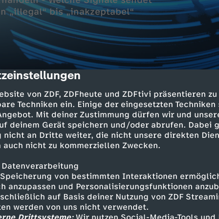
rhandeln - Welche Signale sendet
zeinstellungen
cription
ebsite von ZDF, ZDFheute und ZDFtivi präsentieren zu
are Techniken ein. Einige der eingesetzten Techniken
 Angebot. Mit deiner Zustimmung dürfen wir und unser
tergründig, analytisch: die Nachrichten des Tag
uf deinem Gerät speichern und/oder abrufen. Dabei 
 der Welt. Mit Berichten, Reportagen und Inte
 nicht an Dritte weiter, die nicht unsere direkten Dien
chaft und Kultur.
 auch nicht zu kommerziellen Zwecken.
 Datenverarbeitung
Speicherung von bestimmten Interaktionen ermöglicht
h anzupassen und Personalisierungsfunktionen anzub
Inhalte entdecken
sschließlich auf Basis deiner Nutzung von ZDF Stream
tten werden von uns nicht verwendet.
n
Magazin
informativ
Untertitel
erne Drittsysteme:
Wir nutzen Social-Media-Tools und