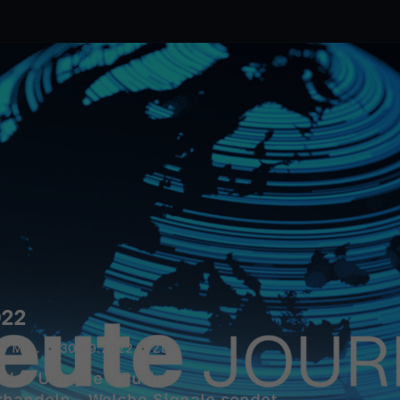
022
3 Min.
30.09.2022
ZDF
 der Ukraine - Putins