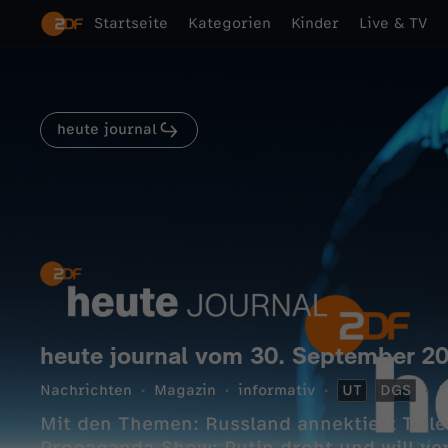
Startseite
Kategorien
Kinder
Live & TV
heute journal
heute journal vom 30. September 2
Nachrichten
Magazin
informativ
UT
DGS
3
Mit den Themen: Russland annektiert Teile