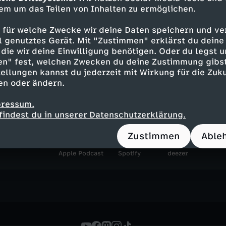
em um das Teilen von Inhalten zu ermöglichen.
ebärdensprache
heute journal
 für welche Zwecke wir deine Daten speichern und ver
ell genutztes Gerät. Mit "Zustimmen" erklärst du dein
heute journal - der Podcas
die wir deine Einwilligung benötigen. Oder du legst u
en" fest, welchen Zwecken du deine Zustimmung gibst
Was steckt hinter den großen Schla
ellungen kannst du jederzeit mit Wirkung für die Zuku
en oder ändern.
Gemeinsam mit Marietta Slomka, C
Sievers und Dunja Hayali blickt Hel
pressum.
jeder Folge auf ein wichtiges Them
findest du in unserer Datenschutzerklärung.
Zustimmen
Able
Apple Podcast
Spotify
deezer