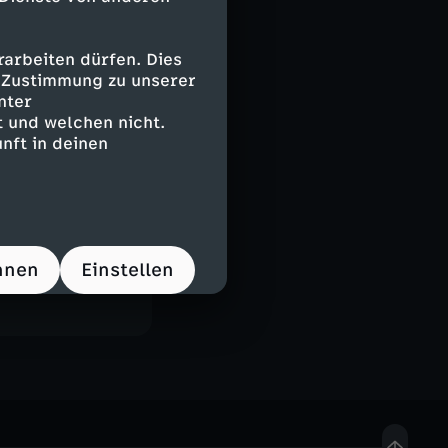
arbeiten dürfen. Dies
e Zustimmung zu unserer
t
nter
 und welchen nicht.
gzeilen?
nft in deinen
hristian
ene Reiner in
a der Woche.
hnen
Einstellen