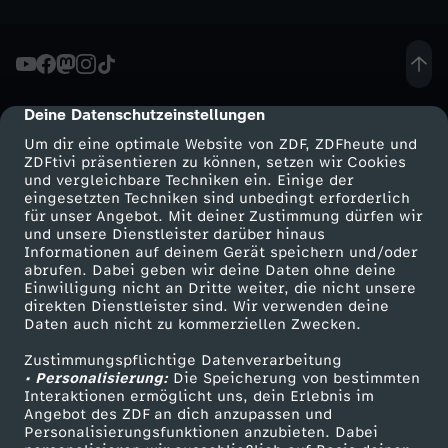
o
m
Deine Datenschutzeinstellungen
3
cmp-dialog-description
Um dir eine optimale Website von ZDF, ZDFheute und
0
ZDFtivi präsentieren zu können, setzen wir Cookies
und vergleichbare Techniken ein. Einige der
eingesetzten Techniken sind unbedingt erforderlich
.
für unser Angebot. Mit deiner Zustimmung dürfen wir
Mehr ZDF
Service
und unsere Dienstleister darüber hinaus
Informationen auf deinem Gerät speichern und/oder
S
ZDF-Apps
ZDFmitreden
abrufen. Dabei geben wir deine Daten ohne deine
Einwilligung nicht an Dritte weiter, die nicht unsere
Smart TV
Kontakt zum ZDF
e
direkten Dienstleister sind. Wir verwenden deine
Daten auch nicht zu kommerziellen Zwecken.
ZDFtext
Tickets
p
Zustimmungspflichtige Datenverarbeitung
Livestreams
Zuschauerservice
• Personalisierung:
Die Speicherung von bestimmten
Sendungen A-Z
Hilfe
Interaktionen ermöglicht uns, dein Erlebnis im
t
Angebot des ZDF an dich anzupassen und
TV-Programm
Personalisierungsfunktionen anzubieten. Dabei