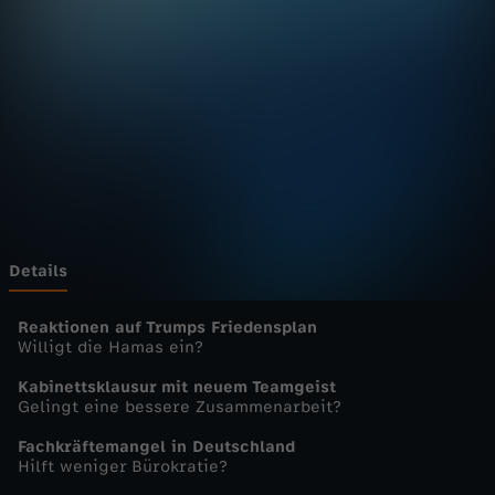
u
r
n
a
l
-
Details
h
Reaktionen auf Trumps Friedensplan
Willigt die Hamas ein?
e
Kabinettsklausur mit neuem Teamgeist
Gelingt eine bessere Zusammenarbeit?
u
Fachkräftemangel in Deutschland
Hilft weniger Bürokratie?
t