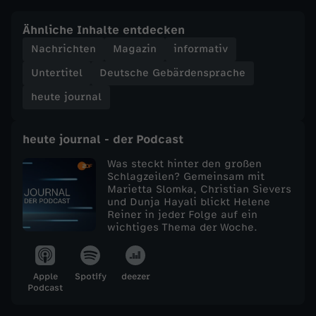
e
Ähnliche Inhalte entdecken
Nachrichten
Magazin
informativ
j
Untertitel
Deutsche Gebärdensprache
o
heute journal
u
heute journal - der Podcast
r
Was steckt hinter den großen
Schlagzeilen? Gemeinsam mit
Marietta Slomka, Christian Sievers
n
und Dunja Hayali blickt Helene
Reiner in jeder Folge auf ein
a
wichtiges Thema der Woche.
l
Apple
Spotify
deezer
Podcast
v