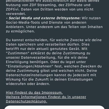
e
personalisieren wir ausschließlich auf Basis deiner
Nutzung von ZDF Streaming, der ZDFheute und
ZDFtivi. Daten von Dritten werden von uns nicht
Das ZDF
m
verwendet.
• Social Media und externe Drittsysteme:
Wir nutzen
ZDF Unternehmen
Social-Media-Tools und Dienste von anderen
b
Anbietern. Unter anderem um das Teilen von Inhalten
Karriere
zu ermöglichen.
Presseportal
e
Du kannst entscheiden, für welche Zwecke wir deine
ZDF goes Schule
Daten speichern und verarbeiten dürfen. Dies
r
betrifft nur dein aktuell genutztes Gerät. Mit
Werbefernsehen
"Zustimmen" erklärst du deine Zustimmung zu
unserer Datenverarbeitung, für die wir deine
Mainzelmännchen
2
Einwilligung benötigen. Oder du legst unter
"Einstellungen/Ablehnen" fest, welchen Zwecken du
0
deine Zustimmung gibst und welchen nicht. Deine
Datenschutzeinstellungen kannst du jederzeit mit
Wirkung für die Zukunft in deinen Einstellungen
2
widerrufen oder ändern.
Hier findest du das Impressum.
5
Partner
Weitere Informationen findest du in unserer
Datenschutzerklärung.