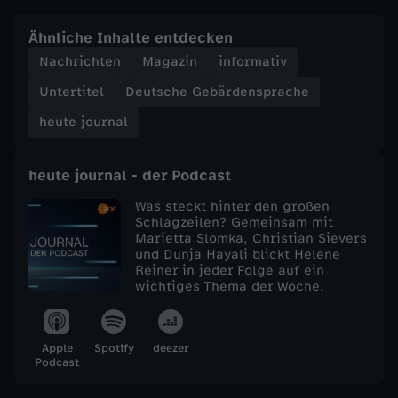
e
Ähnliche Inhalte entdecken
Nachrichten
Magazin
informativ
j
Untertitel
Deutsche Gebärdensprache
o
heute journal
u
heute journal - der Podcast
r
Was steckt hinter den großen
Schlagzeilen? Gemeinsam mit
Marietta Slomka, Christian Sievers
n
und Dunja Hayali blickt Helene
Reiner in jeder Folge auf ein
a
wichtiges Thema der Woche.
l
Apple
Spotify
deezer
Podcast
v