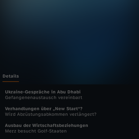
u
r
n
a
l
-
Details
h
Ukraine-Gespräche in Abu Dhabi
Gefangenenaustausch vereinbart
e
Verhandlungen über „New Start“?
Wird Abrüstungsabkommen verlängert?
u
Ausbau der Wirtschaftsbeziehungen
Merz besucht Golf-Staaten
t