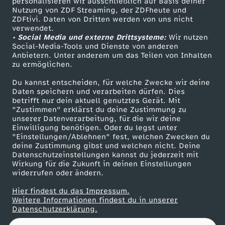
a
personalisieren wir ausschließlich auf Basis deiner
Nutzung von ZDF Streaming, der ZDFheute und
ZDFtivi. Daten von Dritten werden von uns nicht
Das ZDF
r
verwendet.
• Social Media und externe Drittsysteme:
Wir nutzen
ZDF Unternehmen
Social-Media-Tools und Dienste von anderen
2
Anbietern. Unter anderem um das Teilen von Inhalten
Karriere
zu ermöglichen.
Presseportal
0
Du kannst entscheiden, für welche Zwecke wir deine
ZDF goes Schule
Daten speichern und verarbeiten dürfen. Dies
2
betrifft nur dein aktuell genutztes Gerät. Mit
Werbefernsehen
"Zustimmen" erklärst du deine Zustimmung zu
unserer Datenverarbeitung, für die wir deine
Mainzelmännchen
6
Einwilligung benötigen. Oder du legst unter
"Einstellungen/Ablehnen" fest, welchen Zwecken du
deine Zustimmung gibst und welchen nicht. Deine
Datenschutzeinstellungen kannst du jederzeit mit
Wirkung für die Zukunft in deinen Einstellungen
widerrufen oder ändern.
Hier findest du das Impressum.
Partner
Weitere Informationen findest du in unserer
Datenschutzerklärung.