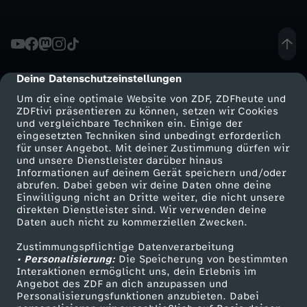
o
m
Deine Datenschutzeinstellungen
5
cmp-dialog-description
Um dir eine optimale Website von ZDF, ZDFheute und
.
ZDFtivi präsentieren zu können, setzen wir Cookies
und vergleichbare Techniken ein. Einige der
eingesetzten Techniken sind unbedingt erforderlich
F
für unser Angebot. Mit deiner Zustimmung dürfen wir
Mehr ZDF
Service
und unsere Dienstleister darüber hinaus
Informationen auf deinem Gerät speichern und/oder
e
ZDF-Apps
ZDFmitreden
abrufen. Dabei geben wir deine Daten ohne deine
Einwilligung nicht an Dritte weiter, die nicht unsere
Smart TV
Kontakt zum ZDF
b
direkten Dienstleister sind. Wir verwenden deine
Daten auch nicht zu kommerziellen Zwecken.
ZDFtext
Tickets
r
Zustimmungspflichtige Datenverarbeitung
Livestreams
Zuschauerservice
• Personalisierung:
Die Speicherung von bestimmten
Sendungen A-Z
Hilfe
Interaktionen ermöglicht uns, dein Erlebnis im
u
Angebot des ZDF an dich anzupassen und
TV-Programm
Personalisierungsfunktionen anzubieten. Dabei