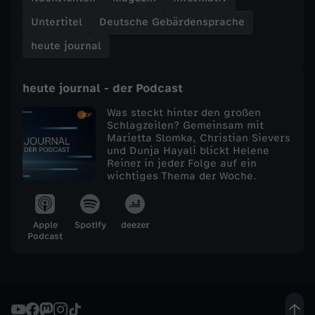
Untertitel
Deutsche Gebärdensprache
e
heute journal
j
heute journal - der Podcast
o
Was steckt hinter den großen
u
Schlagzeilen? Gemeinsam mit
Marietta Slomka, Christian Sievers
und Dunja Hayali blickt Helene
r
Reiner in jeder Folge auf ein
wichtiges Thema der Woche.
n
Apple
Spotify
deezer
a
Podcast
l
v