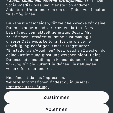
0
• Social Media und externe Drittsysteme:
Wir nutzen
ZDF Unternehmen
Social-Media-Tools und Dienste von anderen
Anbietern. Unter anderem um das Teilen von Inhalten
Karriere
2
zu ermöglichen.
Presseportal
Du kannst entscheiden, für welche Zwecke wir deine
6
ZDF goes Schule
Daten speichern und verarbeiten dürfen. Dies
betrifft nur dein aktuell genutztes Gerät. Mit
Werbefernsehen
"Zustimmen" erklärst du deine Zustimmung zu
unserer Datenverarbeitung, für die wir deine
Mainzelmännchen
Einwilligung benötigen. Oder du legst unter
"Einstellungen/Ablehnen" fest, welchen Zwecken du
deine Zustimmung gibst und welchen nicht. Deine
Datenschutzeinstellungen kannst du jederzeit mit
Wirkung für die Zukunft in deinen Einstellungen
widerrufen oder ändern.
Hier findest du das Impressum.
Partner
Weitere Informationen findest du in unserer
Datenschutzerklärung.
Zustimmen
Ablehnen