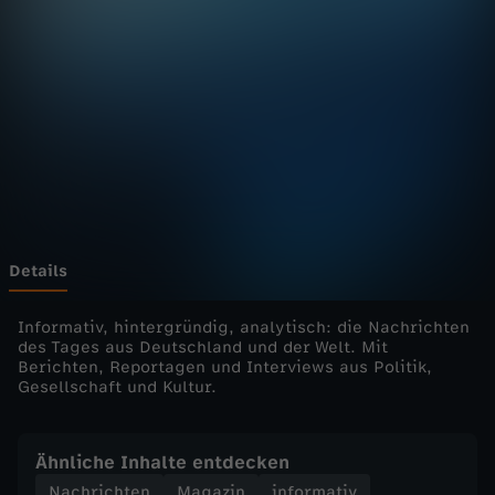
u
r
n
a
l
-
Details
h
Informativ, hintergründig, analytisch: die Nachrichten
des Tages aus Deutschland und der Welt. Mit
Berichten, Reportagen und Interviews aus Politik,
e
Gesellschaft und Kultur.
u
Ähnliche Inhalte entdecken
t
Nachrichten
Magazin
informativ