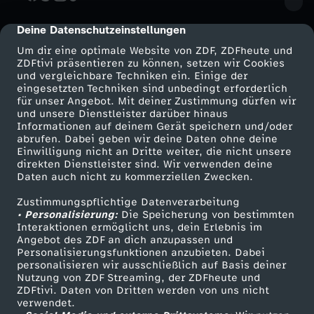
o
Deine Datenschutzeinstellungen
cmp-dialog-description
m
Um dir eine optimale Website von ZDF, ZDFheute und
ZDFtivi präsentieren zu können, setzen wir Cookies
und vergleichbare Techniken ein. Einige der
5
eingesetzten Techniken sind unbedingt erforderlich
für unser Angebot. Mit deiner Zustimmung dürfen wir
Mehr ZDF
.
Service
und unsere Dienstleister darüber hinaus
Informationen auf deinem Gerät speichern und/oder
ZDF-Apps
ZDFmitreden
abrufen. Dabei geben wir deine Daten ohne deine
J
Einwilligung nicht an Dritte weiter, die nicht unsere
Smart TV
Kontakt zum ZDF
direkten Dienstleister sind. Wir verwenden deine
Daten auch nicht zu kommerziellen Zwecken.
ZDFtext
u
Tickets
Zustimmungspflichtige Datenverarbeitung
Livestreams
Zuschauerservice
n
• Personalisierung:
Die Speicherung von bestimmten
Sendungen A-Z
Hilfe
Interaktionen ermöglicht uns, dein Erlebnis im
Angebot des ZDF an dich anzupassen und
TV-Programm
i
Personalisierungsfunktionen anzubieten. Dabei
personalisieren wir ausschließlich auf Basis deiner
Nutzung von ZDF Streaming, der ZDFheute und
2
ZDFtivi. Daten von Dritten werden von uns nicht
Das ZDF
verwendet.