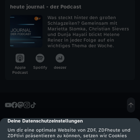
heute journal - der Podcast
e
Was steckt hinter den großen
Schlagzeilen? Gemeinsam mit
j
Marietta Slomka, Christian Sievers
und Dunja Hayali blickt Helene
Reiner in jeder Folge auf ein
o
wichtiges Thema der Woche.
u
Apple
Spotify
deezer
r
Podcast
n
a
l
Deine Datenschutzeinstellungen
cmp-dialog-description
Um dir eine optimale Website von ZDF, ZDFheute und
v
ZDFtivi präsentieren zu können, setzen wir Cookies