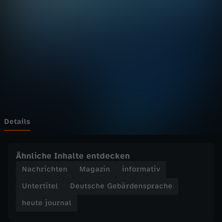
u
r
n
a
l
-
Details
h
Ähnliche Inhalte entdecken
e
Nachrichten
Magazin
informativ
Untertitel
Deutsche Gebärdensprache
u
heute journal
t