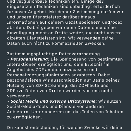
und vergleichbare Techniken ein. Einige der
o
eingesetzten Techniken sind unbedingt erforderlich
für unser Angebot. Mit deiner Zustimmung dürfen wir
Mehr ZDF
Service
und unsere Dienstleister darüber hinaus
m
Informationen auf deinem Gerät speichern und/oder
ZDF-Apps
ZDFmitreden
abrufen. Dabei geben wir deine Daten ohne deine
Einwilligung nicht an Dritte weiter, die nicht unsere
0
Smart TV
Kontakt zum ZDF
direkten Dienstleister sind. Wir verwenden deine
Daten auch nicht zu kommerziellen Zwecken.
ZDFtext
Tickets
6
Zustimmungspflichtige Datenverarbeitung
Livestreams
Zuschauerservice
• Personalisierung:
Die Speicherung von bestimmten
.
Sendungen A-Z
Hilfe
Interaktionen ermöglicht uns, dein Erlebnis im
Angebot des ZDF an dich anzupassen und
TV-Programm
Personalisierungsfunktionen anzubieten. Dabei
0
personalisieren wir ausschließlich auf Basis deiner
Nutzung von ZDF Streaming, der ZDFheute und
3
ZDFtivi. Daten von Dritten werden von uns nicht
Das ZDF
verwendet.
• Social Media und externe Drittsysteme:
Wir nutzen
ZDF Unternehmen
.
Social-Media-Tools und Dienste von anderen
Anbietern. Unter anderem um das Teilen von Inhalten
Karriere
zu ermöglichen.
2
Presseportal
Du kannst entscheiden, für welche Zwecke wir deine