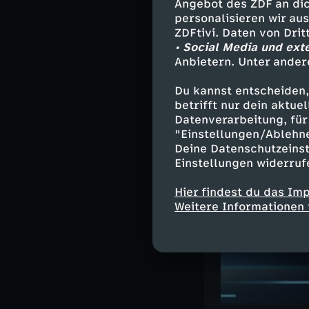
Angebot des ZDF an dic
personalisieren wir au
ZDFtivi. Daten von Dri
• Social Media und ext
Ähnliche 
Anbietern. Unter ander
Nachrichte
Du kannst entscheiden,
betrifft nur dein aktu
Deutsche G
Datenverarbeitung, für 
"Einstellungen/Ablehn
Deine Datenschutzeinst
Einstellungen widerruf
Hier findest du das Im
Weitere Informationen 