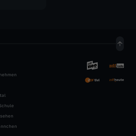
rnehmen
tal
Schule
nsehen
ännchen