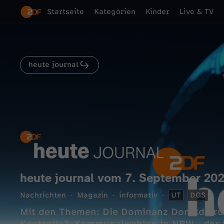
Startseite
Kategorien
Kinder
Live & TV
heute journal
heute journal vom 7. September 20
Nachrichten
Magazin
informativ
UT
DGS
2
Mit den Themen: Die Dominanz Donald Trum