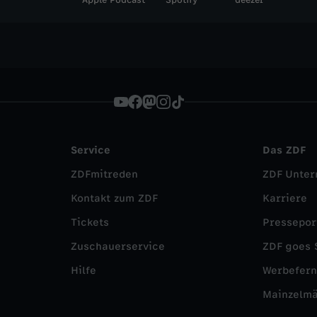
Apple Podcast
Spotify
deezer
Service
Das ZDF
ZDFmitreden
ZDF Unte
Kontakt zum ZDF
Karriere
Tickets
Pressepor
Zuschauerservice
ZDF goes 
Hilfe
Werbefer
Mainzelm