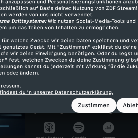
h anzupassen und Personalisierungsfunktionen anzub
sschließlich auf Basis deiner Nutzung von ZDF Stream
tten werden von uns nicht verwendet.
erne Drittsysteme:
Wir nutzen Social-Media-Tools und
Inhalte entdecken
em um das Teilen von Inhalten zu ermöglichen.
n
Magazin
informativ
Untertitel
 für welche Zwecke wir deine Daten speichern und ver
ell genutztes Gerät. Mit "Zustimmen" erklärst du dein
ebärdensprache
heute journal
die wir deine Einwilligung benötigen. Oder du legst u
en" fest, welchen Zwecken du deine Zustimmung gibst
ellungen kannst du jederzeit mit Wirkung für die Zuku
en oder ändern.
heute journal - der Podcas
pressum.
Was steckt hinter den großen Schla
findest du in unserer Datenschutzerklärung.
Gemeinsam mit Marietta Slomka, C
Sievers und Dunja Hayali blickt Hel
Zustimmen
Able
jeder Folge auf ein wichtiges Them