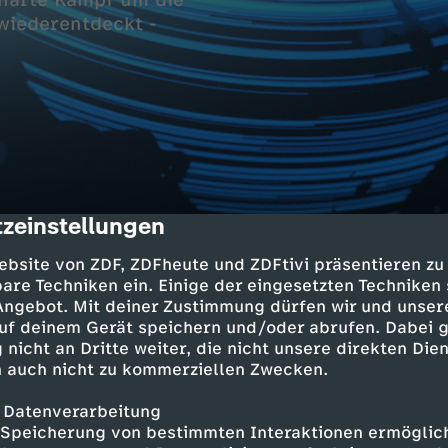
 harte Kampf um die
wiederentdeckt -
zeinstellungen
cription
onald Trumps
ebsite von ZDF, ZDFheute und ZDFtivi präsentieren zu
t außer Kontrolle?
are Techniken ein. Einige der eingesetzten Techniken
 Angebot. Mit deiner Zustimmung dürfen wir und unser
uf deinem Gerät speichern und/oder abrufen. Dabei 
n in NRW
 nicht an Dritte weiter, die nicht unsere direkten Dien
f um die Wählerstimmen
 auch nicht zu kommerziellen Zwecken.
ulpturen wiederentdeckt
 Datenverarbeitung
tte Meier-Denninghoff
Speicherung von bestimmten Interaktionen ermöglicht