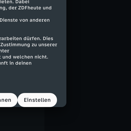
ieten. Dabei
ing, der ZDFheute und
 Dienste von anderen
arbeiten dürfen. Dies
e Zustimmung zu unserer
nter
 und welchen nicht.
nft in deinen
t
gzeilen?
hristian
ene Reiner in
hnen
Einstellen
a der Woche.