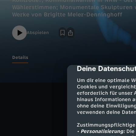
Kontrolle?; Kommunalwahlen in NRW - der
Wählerstimmen; Monumentale Skulpturen 
Werke von Brigitte Meier-Denninghoff
Abspielen
Details
Deine Datenschut
cmp-dialog-des
Die Dominanz D
Um dir eine optimale W
Ist der Präsiden
Cookies und vergleichb
erforderlich für unser
hinaus Informationen a
Kommunalwahle
ohne deine Einwilligung
Der harte Kamp
verwenden deine Daten
Monumentale Sk
Zustimmungspflichtige
Werke von Brigi
• Personalisierung:
Die 