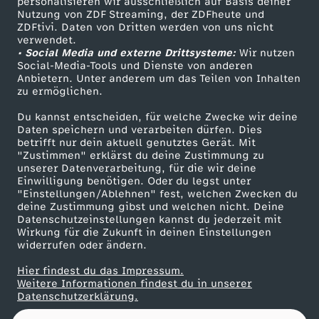
r
personalisieren wir ausschließlich auf Basis deiner
Nutzung von ZDF Streaming, der ZDFheute und
ZDFtivi. Daten von Dritten werden von uns nicht
Das ZDF
2
verwendet.
• Social Media und externe Drittsysteme:
Wir nutzen
ZDF Unternehmen
Social-Media-Tools und Dienste von anderen
0
Anbietern. Unter anderem um das Teilen von Inhalten
Karriere
zu ermöglichen.
Presseportal
2
Du kannst entscheiden, für welche Zwecke wir deine
ZDF goes Schule
Daten speichern und verarbeiten dürfen. Dies
6
betrifft nur dein aktuell genutztes Gerät. Mit
Werbefernsehen
"Zustimmen" erklärst du deine Zustimmung zu
unserer Datenverarbeitung, für die wir deine
Mainzelmännchen
Einwilligung benötigen. Oder du legst unter
"Einstellungen/Ablehnen" fest, welchen Zwecken du
deine Zustimmung gibst und welchen nicht. Deine
Datenschutzeinstellungen kannst du jederzeit mit
Wirkung für die Zukunft in deinen Einstellungen
widerrufen oder ändern.
Hier findest du das Impressum.
Partner
Weitere Informationen findest du in unserer
Datenschutzerklärung.