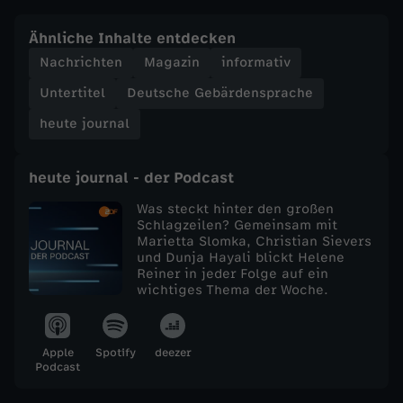
e
Ähnliche Inhalte entdecken
Nachrichten
Magazin
informativ
j
Untertitel
Deutsche Gebärdensprache
o
heute journal
u
heute journal - der Podcast
r
Was steckt hinter den großen
Schlagzeilen? Gemeinsam mit
Marietta Slomka, Christian Sievers
n
und Dunja Hayali blickt Helene
Reiner in jeder Folge auf ein
a
wichtiges Thema der Woche.
l
Apple
Spotify
deezer
Podcast
v