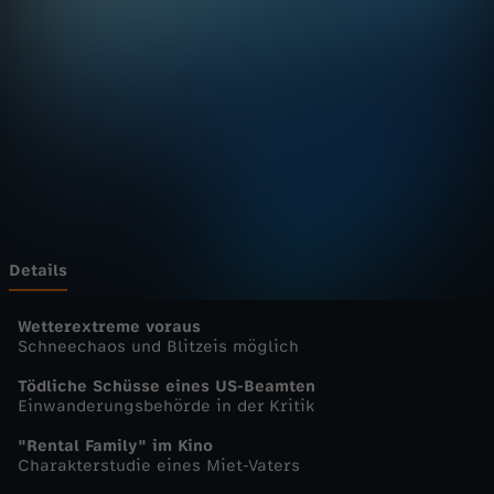
u
r
n
a
l
-
Details
h
Wetterextreme voraus
Schneechaos und Blitzeis möglich
e
Tödliche Schüsse eines US-Beamten
Einwanderungsbehörde in der Kritik
u
"Rental Family" im Kino
Charakterstudie eines Miet-Vaters
t