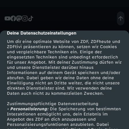
o
m
Deine Datenschutzeinstellungen
8
cmp-dialog-description
Um dir eine optimale Website von ZDF, ZDFheute und
.
ZDFtivi präsentieren zu können, setzen wir Cookies
und vergleichbare Techniken ein. Einige der
eingesetzten Techniken sind unbedingt erforderlich
J
für unser Angebot. Mit deiner Zustimmung dürfen wir
Mehr ZDF
Service
und unsere Dienstleister darüber hinaus
Informationen auf deinem Gerät speichern und/oder
a
ZDF-Apps
ZDFmitreden
abrufen. Dabei geben wir deine Daten ohne deine
Einwilligung nicht an Dritte weiter, die nicht unsere
Smart TV
Kontakt zum ZDF
n
direkten Dienstleister sind. Wir verwenden deine
Daten auch nicht zu kommerziellen Zwecken.
ZDFtext
Tickets
u
Zustimmungspflichtige Datenverarbeitung
Livestreams
Zuschauerservice
• Personalisierung:
Die Speicherung von bestimmten
Sendungen A-Z
Hilfe
Interaktionen ermöglicht uns, dein Erlebnis im
a
Angebot des ZDF an dich anzupassen und
TV-Programm
Personalisierungsfunktionen anzubieten. Dabei