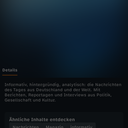
u
r
n
a
l
-
Details
h
Informativ, hintergründig, analytisch: die Nachrichten
des Tages aus Deutschland und der Welt. Mit
Berichten, Reportagen und Interviews aus Politik,
e
Gesellschaft und Kultur.
u
Ähnliche Inhalte entdecken
t
Nachrichten
Magazin
informativ