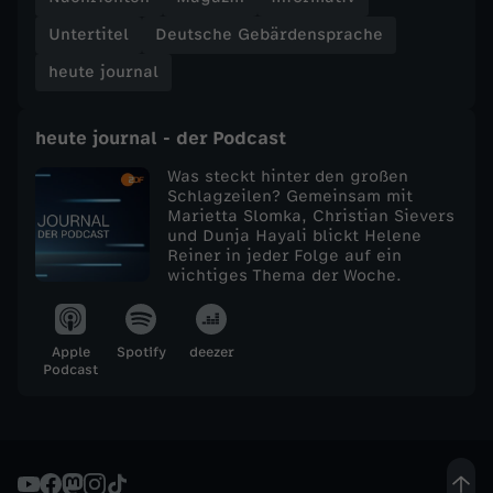
Untertitel
Deutsche Gebärdensprache
e
heute journal
j
heute journal - der Podcast
o
Was steckt hinter den großen
u
Schlagzeilen? Gemeinsam mit
Marietta Slomka, Christian Sievers
und Dunja Hayali blickt Helene
r
Reiner in jeder Folge auf ein
wichtiges Thema der Woche.
n
Apple
Spotify
deezer
a
Podcast
l
v