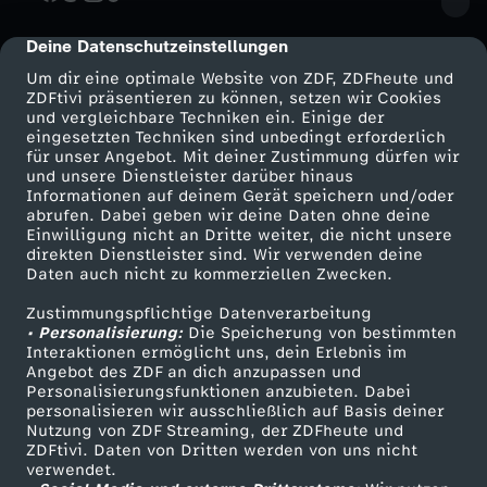
o
Deine Datenschutzeinstellungen
cmp-dialog-description
m
Um dir eine optimale Website von ZDF, ZDFheute und
ZDFtivi präsentieren zu können, setzen wir Cookies
und vergleichbare Techniken ein. Einige der
9
eingesetzten Techniken sind unbedingt erforderlich
für unser Angebot. Mit deiner Zustimmung dürfen wir
Mehr ZDF
.
Service
und unsere Dienstleister darüber hinaus
Informationen auf deinem Gerät speichern und/oder
ZDF-Apps
ZDFmitreden
abrufen. Dabei geben wir deine Daten ohne deine
N
Einwilligung nicht an Dritte weiter, die nicht unsere
Smart TV
Kontakt zum ZDF
direkten Dienstleister sind. Wir verwenden deine
Daten auch nicht zu kommerziellen Zwecken.
ZDFtext
o
Tickets
Zustimmungspflichtige Datenverarbeitung
Livestreams
Zuschauerservice
v
• Personalisierung:
Die Speicherung von bestimmten
Sendungen A-Z
Hilfe
Interaktionen ermöglicht uns, dein Erlebnis im
Angebot des ZDF an dich anzupassen und
TV-Programm
e
Personalisierungsfunktionen anzubieten. Dabei
personalisieren wir ausschließlich auf Basis deiner
Nutzung von ZDF Streaming, der ZDFheute und
m
ZDFtivi. Daten von Dritten werden von uns nicht
Das ZDF
verwendet.