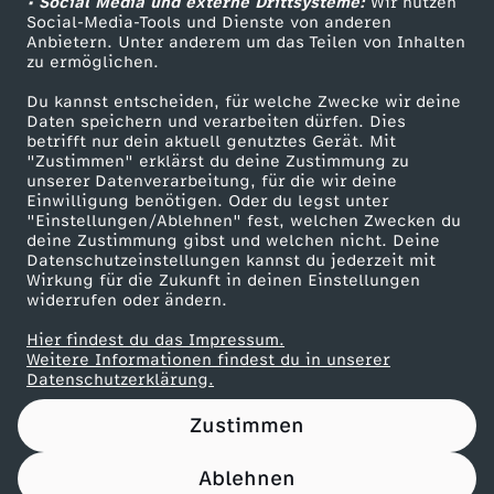
b
• Social Media und externe Drittsysteme:
Wir nutzen
ZDF Unternehmen
Social-Media-Tools und Dienste von anderen
Anbietern. Unter anderem um das Teilen von Inhalten
Karriere
e
zu ermöglichen.
Presseportal
Du kannst entscheiden, für welche Zwecke wir deine
r
ZDF goes Schule
Daten speichern und verarbeiten dürfen. Dies
betrifft nur dein aktuell genutztes Gerät. Mit
Werbefernsehen
2
"Zustimmen" erklärst du deine Zustimmung zu
unserer Datenverarbeitung, für die wir deine
Mainzelmännchen
Einwilligung benötigen. Oder du legst unter
0
"Einstellungen/Ablehnen" fest, welchen Zwecken du
deine Zustimmung gibst und welchen nicht. Deine
Datenschutzeinstellungen kannst du jederzeit mit
2
Wirkung für die Zukunft in deinen Einstellungen
widerrufen oder ändern.
4
Hier findest du das Impressum.
Partner
Weitere Informationen findest du in unserer
Datenschutzerklärung.
Zustimmen
Ablehnen