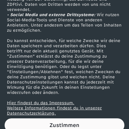
ZDFtivi. Daten von Dritten werden von uns nicht
l
Das ZDF
verwendet.
• Social Media und externe Drittsysteme:
Wir nutzen
ZDF Unternehmen
i
Social-Media-Tools und Dienste von anderen
Anbietern. Unter anderem um das Teilen von Inhalten
Karriere
zu ermöglichen.
c
Presseportal
Du kannst entscheiden, für welche Zwecke wir deine
ZDF goes Schule
Daten speichern und verarbeiten dürfen. Dies
k
betrifft nur dein aktuell genutztes Gerät. Mit
Werbefernsehen
"Zustimmen" erklärst du deine Zustimmung zu
:
unserer Datenverarbeitung, für die wir deine
Mainzelmännchen
Einwilligung benötigen. Oder du legst unter
"Einstellungen/Ablehnen" fest, welchen Zwecken du
W
deine Zustimmung gibst und welchen nicht. Deine
Datenschutzeinstellungen kannst du jederzeit mit
Wirkung für die Zukunft in deinen Einstellungen
a
widerrufen oder ändern.
s
Hier findest du das Impressum.
Partner
Weitere Informationen findest du in unserer
Datenschutzerklärung.
a
Zustimmen