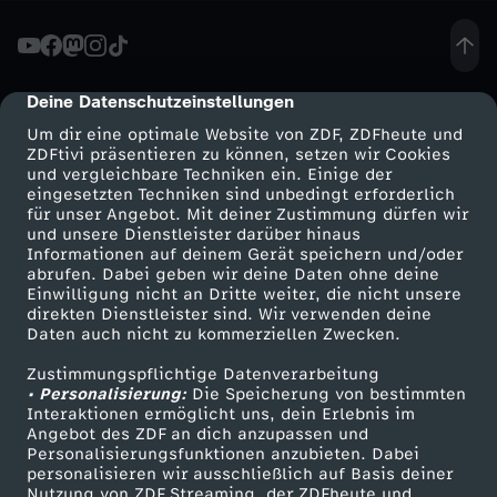
e
-
Deine Datenschutzeinstellungen
cmp-dialog-description
Um dir eine optimale Website von ZDF, ZDFheute und
D
ZDFtivi präsentieren zu können, setzen wir Cookies
und vergleichbare Techniken ein. Einige der
eingesetzten Techniken sind unbedingt erforderlich
e
für unser Angebot. Mit deiner Zustimmung dürfen wir
Mehr ZDF
Service
und unsere Dienstleister darüber hinaus
r
Informationen auf deinem Gerät speichern und/oder
ZDF-Apps
ZDFmitreden
abrufen. Dabei geben wir deine Daten ohne deine
Einwilligung nicht an Dritte weiter, die nicht unsere
A
Smart TV
Kontakt zum ZDF
direkten Dienstleister sind. Wir verwenden deine
Daten auch nicht zu kommerziellen Zwecken.
ZDFtext
Tickets
u
Zustimmungspflichtige Datenverarbeitung
Livestreams
Zuschauerservice
• Personalisierung:
Die Speicherung von bestimmten
s
Sendungen A-Z
Hilfe
Interaktionen ermöglicht uns, dein Erlebnis im
Angebot des ZDF an dich anzupassen und
TV-Programm
Personalisierungsfunktionen anzubieten. Dabei
b
personalisieren wir ausschließlich auf Basis deiner
Nutzung von ZDF Streaming, der ZDFheute und