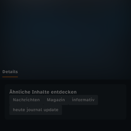
u
r
n
a
l
u
Details
p
Ähnliche Inhalte entdecken
d
Nachrichten
Magazin
informativ
heute journal update
a
t